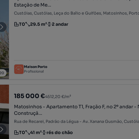
Estação de Me...
Custóias, Custóias, Leça do Balio e Guifões, Matosinhos, Port
T0
29.5 m²
2 andar
Tipologia
Preço por metro quadrado
Andar
Maison Porto
Profissional
20
185 000 €
4512,20 €/m²
Matosinhos - Apartamento T1, Fração F, no 2º andar -
Construçã...
T0
41 m²
rés do chão
Tipologia
Preço por metro quadrado
Andar