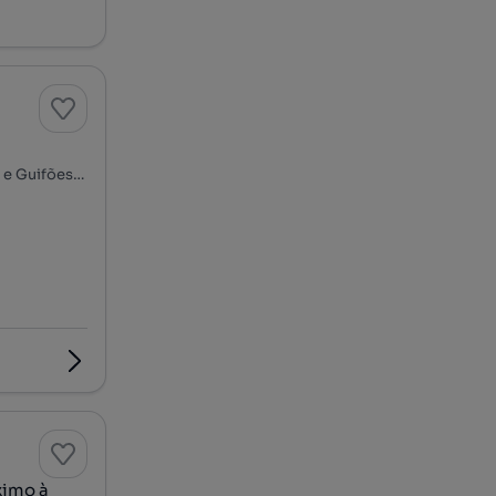
Padrão da Légua - Av. Xanana Gusmão, Custóias, Leça do Balio e Guifões, Matosinhos, Porto
ximo à