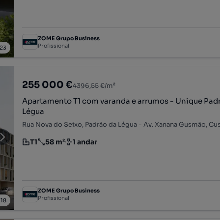
ZOME Grupo Business
Profissional
23
255 000 €
4396,55 €/m²
Apartamento T1 com varanda e arrumos - Unique Pad
Légua
T1
58 m²
1 andar
Tipologia
Preço por metro quadrado
Andar
ZOME Grupo Business
Profissional
/
18