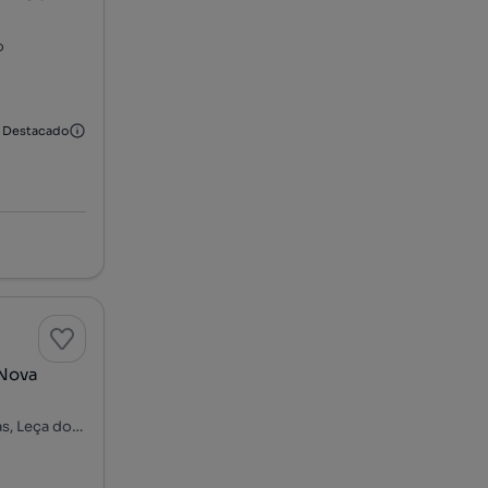
o
Destacado
 Nova
Rua de Recarei, Padrão da Légua - Av. Xanana Gusmão, Custóias, Leça do Balio e Guifões, Matosinhos, Porto