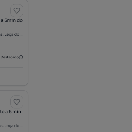
 a 5min do
Rua de Recarei, Padrão da Légua - Av. Xanana Gusmão, Custóias, Leça do Balio e Guifões, Matosinhos, Porto
Destacado
te a 5 min
Rua de Recarei, Padrão da Légua - Av. Xanana Gusmão, Custóias, Leça do Balio e Guifões, Matosinhos, Porto