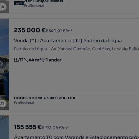
ZOME Grupo Business
Profissional
/
15
235 000 €
5340,91 €/m²
Venda (*) | Apartamento | T1 | Padrão da Légua
T1
44 m²
1 andar
Tipologia
Preço por metro quadrado
Andar
GOOD 2B HOME UNIPESSOAL LDA
Profissional
/
21
155 555 €
5273,05 €/m²
Apartamento T0 com Varanda e Estacionamento pró