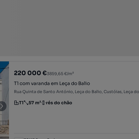
220 000 €
3859,65 €/m²
T1 com varanda em Leça do Balio
T1
57 m²
rés do chão
Tipologia
Preço por metro quadrado
Andar