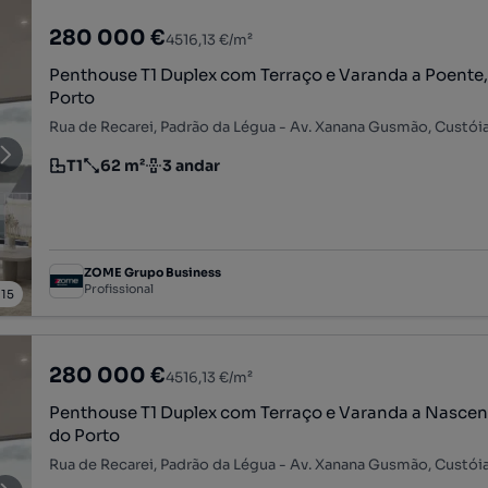
280 000 €
4516,13 €/m²
Penthouse T1 Duplex com Terraço e Varanda a Poente,
Porto
T1
62 m²
3 andar
Tipologia
Preço por metro quadrado
Andar
ZOME Grupo Business
Profissional
/
15
280 000 €
4516,13 €/m²
Penthouse T1 Duplex com Terraço e Varanda a Nascen
do Porto