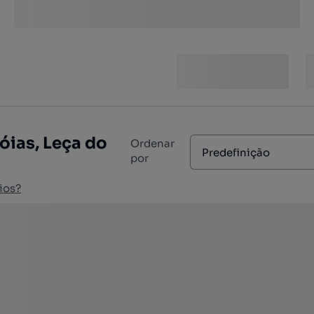
óias, Leça do
Ordenar
Predefinição
por
ios?