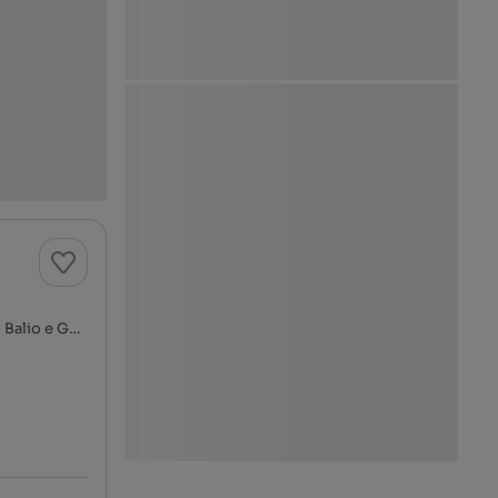
Rua Quinta de Santo António, Leça do Balio, Custóias, Leça do Balio e Guifões, Matosinhos, Porto