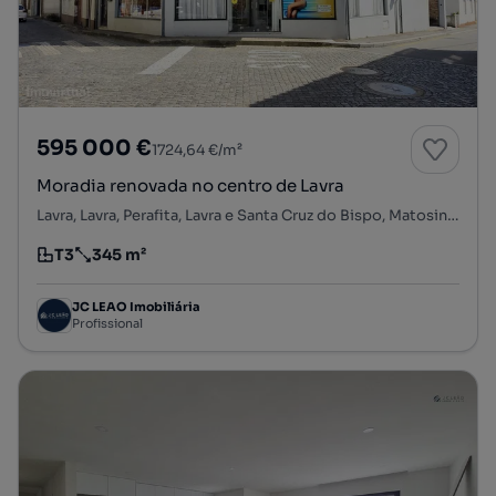
595 000 €
1724,64 €/m²
Moradia renovada no centro de Lavra
Lavra, Lavra, Perafita, Lavra e Santa Cruz do Bispo, Matosinhos, Porto
T3
345 m²
Tipologia
Preço por metro quadrado
JC LEAO Imobiliária
Profissional