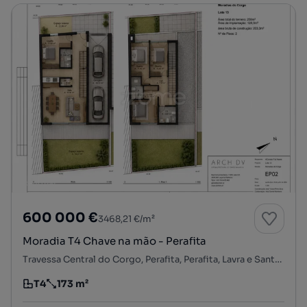
600 000 €
3468,21 €/m²
Moradia T4 Chave na mão - Perafita
Travessa Central do Corgo, Perafita, Perafita, Lavra e Santa Cruz do Bispo, Matosinhos, Porto
T4
173 m²
Tipologia
Preço por metro quadrado