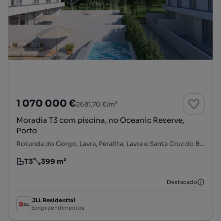
1 070 000 €
2681,70 €/m²
Moradia T3 com piscina, no Oceanic Reserve,
Porto
Rotunda do Corgo, Lavra, Perafita, Lavra e Santa Cruz do Bispo, Matosinhos, Porto
T3
399 m²
Tipologia
Preço por metro quadrado
Destacado
JLL Residential
Empreendimentos