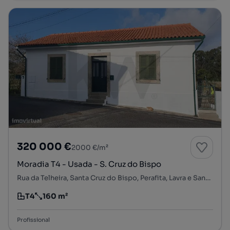
320 000 €
2000 €/m²
Moradia T4 - Usada - S. Cruz do Bispo
Rua da Telheira, Santa Cruz do Bispo, Perafita, Lavra e Santa Cruz do Bispo, Matosinhos, Porto
T4
160 m²
Tipologia
Preço por metro quadrado
Profissional