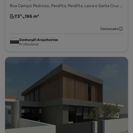
Rua Campo Pedroso, Perafita, Perafita, Lavra e Santa Cruz do Bispo, Matosinhos, Porto
T3
196 m²
Tipologia
Preço por metro quadrado
Destacado
Century21 Arquitectos
Profissional