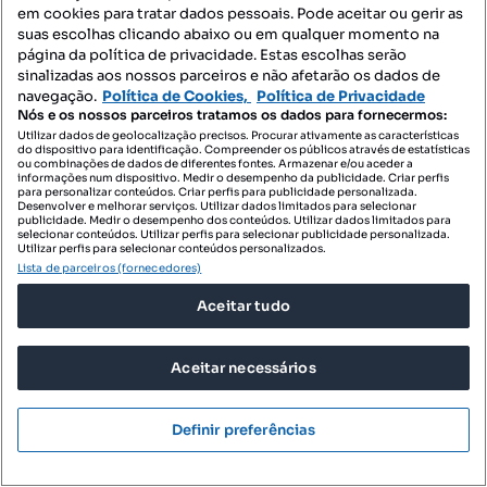
em cookies para tratar dados pessoais. Pode aceitar ou gerir as
suas escolhas clicando abaixo ou em qualquer momento na
página da política de privacidade. Estas escolhas serão
sinalizadas aos nossos parceiros e não afetarão os dados de
navegação.
Política de Cookies,
Política de Privacidade
Nós e os nossos parceiros tratamos os dados para fornecermos:
756 000 €
3724,14 €/m²
Utilizar dados de geolocalização precisos. Procurar ativamente as características
do dispositivo para identificação. Compreender os públicos através de estatísticas
Excelente moradia - Ao Mar shopping - Perafita
ou combinações de dados de diferentes fontes. Armazenar e/ou aceder a
informações num dispositivo. Medir o desempenho da publicidade. Criar perfis
Perafita, Perafita, Lavra e Santa Cruz do Bispo, Matosinhos, Porto
para personalizar conteúdos. Criar perfis para publicidade personalizada.
Desenvolver e melhorar serviços. Utilizar dados limitados para selecionar
publicidade. Medir o desempenho dos conteúdos. Utilizar dados limitados para
T4
203 m²
selecionar conteúdos. Utilizar perfis para selecionar publicidade personalizada.
Tipologia
Preço por metro quadrado
Utilizar perfis para selecionar conteúdos personalizados.
Lista de parceiros (fornecedores)
Destacado
Aceitar tudo
A Predial Liz
Profissional
Aceitar necessários
Definir preferências