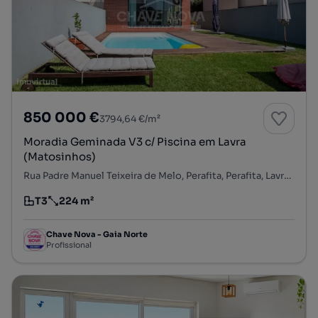
850 000 €
3794,64 €/m²
Moradia Geminada V3 c/ Piscina em Lavra
(Matosinhos)
Rua Padre Manuel Teixeira de Melo, Perafita, Perafita, Lavra e Santa Cruz do Bispo, Matosinhos, Porto
T3
224 m²
Tipologia
Preço por metro quadrado
Chave Nova - Gaia Norte
Profissional