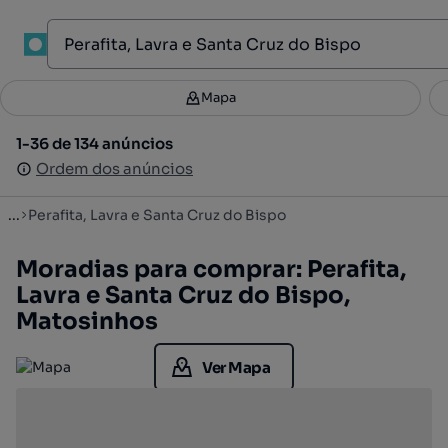
1
Mapa
Mapa
Filtros
Guardar pesquisa
2
1-36 de 134 anúncios
1-36 de 134 anúncios
Ordenar
Ordem dos anúncios
Ordem dos anúncios
...
Perafita, Lavra e Santa Cruz do Bispo
Moradias para comprar: Perafita,
Lavra e Santa Cruz do Bispo,
Matosinhos
Ver Mapa