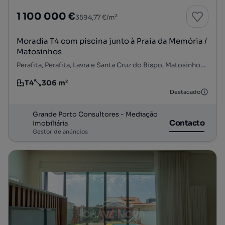
1 100 000 €
3594,77 €/m²
Moradia T4 com piscina junto à Praia da Memória /
Matosinhos
Perafita, Perafita, Lavra e Santa Cruz do Bispo, Matosinhos, Porto
T4
306 m²
Tipologia
Preço por metro quadrado
Destacado
Grande Porto Consultores - Mediação
Contacto
Imobiliária
Gestor de anúncios