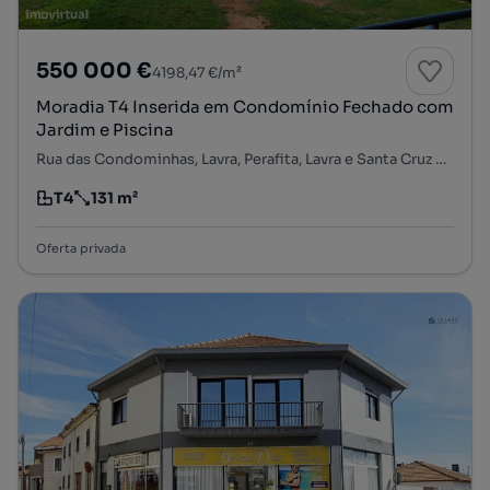
550 000 €
4198,47 €/m²
Moradia T4 Inserida em Condomínio Fechado com
Jardim e Piscina
Rua das Condominhas, Lavra, Perafita, Lavra e Santa Cruz do Bispo, Matosinhos, Porto
T4
131 m²
Tipologia
Preço por metro quadrado
Oferta privada