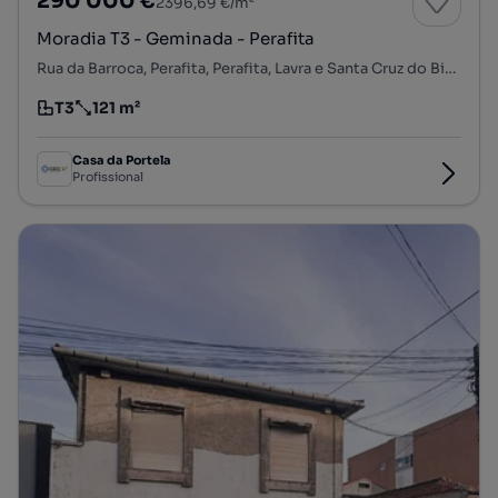
290 000 €
2396,69 €/m²
Moradia T3 - Geminada - Perafita
Rua da Barroca, Perafita, Perafita, Lavra e Santa Cruz do Bispo, Matosinhos, Porto
T3
121 m²
Tipologia
Preço por metro quadrado
Casa da Portela
Profissional