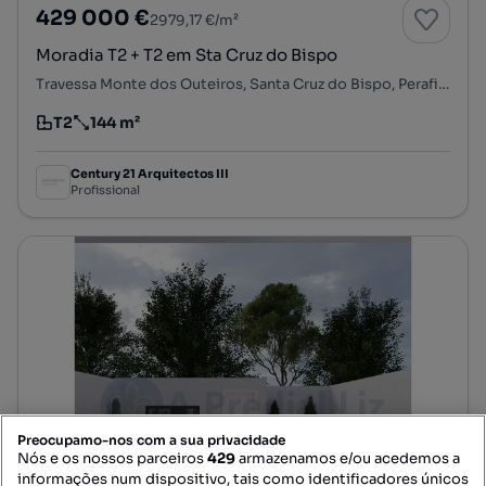
429 000 €
2979,17 €/m²
Moradia T2 + T2 em Sta Cruz do Bispo
Travessa Monte dos Outeiros, Santa Cruz do Bispo, Perafita, Lavra e Santa Cruz do Bispo, Matosinhos, Porto
T2
144 m²
Tipologia
Preço por metro quadrado
Century 21 Arquitectos III
Profissional
Preocupamo-nos com a sua privacidade
Nós e os nossos parceiros
429
armazenamos e/ou acedemos a
informações num dispositivo, tais como identificadores únicos