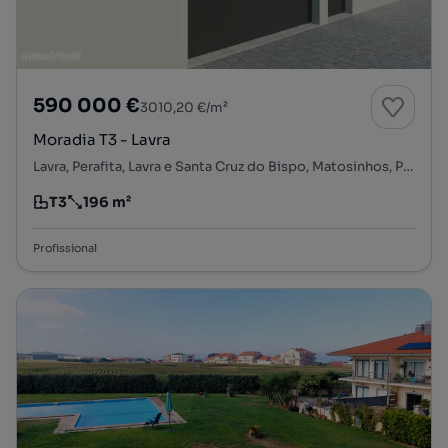
590 000 €
3010,20 €/m²
Moradia T3 - Lavra
Lavra, Perafita, Lavra e Santa Cruz do Bispo, Matosinhos, Porto
T3
196 m²
Tipologia
Preço por metro quadrado
Profissional