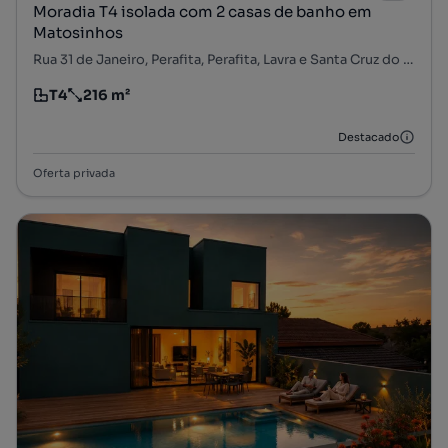
Moradia T4 isolada com 2 casas de banho em
Matosinhos
Rua 31 de Janeiro, Perafita, Perafita, Lavra e Santa Cruz do Bispo, Matosinhos, Porto
T4
216 m²
Tipologia
Preço por metro quadrado
Destacado
Oferta privada