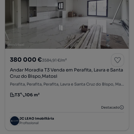
380 000 €
3584,91 €/m²
Andar Moradia T3 Venda em Perafita, Lavra e Santa
Cruz do Bispo,Matosi
Perafita, Perafita, Perafita, Lavra e Santa Cruz do Bispo, Matosinhos, Porto
T3
106 m²
Tipologia
Preço por metro quadrado
Destacado
JC LEAO Imobiliária
Profissional