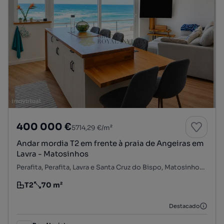
400 000 €
5714,29 €/m²
Andar mordia T2 em frente à praia de Angeiras em
Lavra - Matosinhos
Perafita, Perafita, Lavra e Santa Cruz do Bispo, Matosinhos, Porto
T2
70 m²
Tipologia
Preço por metro quadrado
Destacado