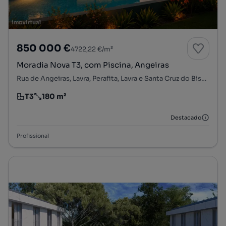
850 000 €
4722,22 €/m²
Moradia Nova T3, com Piscina, Angeiras
Rua de Angeiras, Lavra, Perafita, Lavra e Santa Cruz do Bispo, Matosinhos, Porto
T3
180 m²
Tipologia
Preço por metro quadrado
Destacado
Profissional