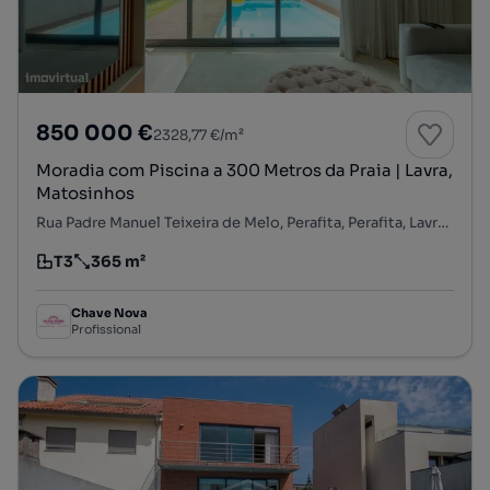
850 000 €
2328,77 €/m²
Moradia com Piscina a 300 Metros da Praia | Lavra,
Matosinhos
Rua Padre Manuel Teixeira de Melo, Perafita, Perafita, Lavra e Santa Cruz do Bispo, Matosinhos, Porto
T3
365 m²
Tipologia
Preço por metro quadrado
Chave Nova
Profissional