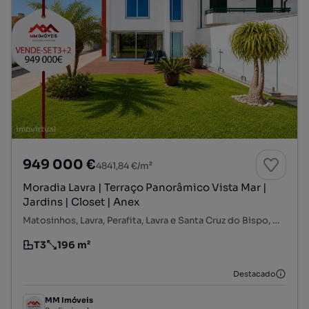
949 000 €
4841,84 €/m²
Moradia Lavra | Terraço Panorâmico Vista Mar |
Jardins | Closet | Anex
Matosinhos, Lavra, Perafita, Lavra e Santa Cruz do Bispo, Matosinhos, Porto
T3
196 m²
Tipologia
Preço por metro quadrado
Destacado
MM Imóveis