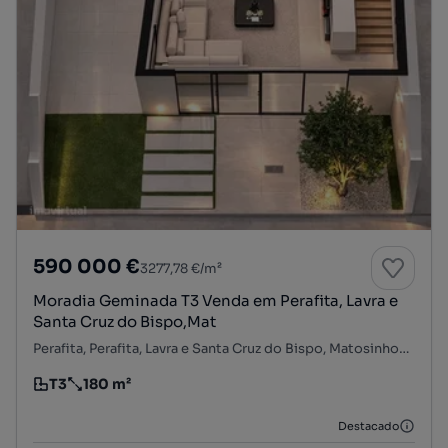
590 000 €
3277,78 €/m²
Moradia Geminada T3 Venda em Perafita, Lavra e
Santa Cruz do Bispo,Mat
Perafita, Perafita, Lavra e Santa Cruz do Bispo, Matosinhos, Porto
T3
180 m²
Tipologia
Preço por metro quadrado
Destacado