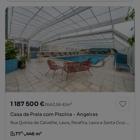
1 187 500 €
2662,56 €/m²
Casa de Praia com Piscina - Angeiras
Rua Quinta de Calvelhe, Lavra, Perafita, Lavra e Santa Cruz do Bispo, Matosinhos, Porto
T7
446 m²
Tipologia
Preço por metro quadrado