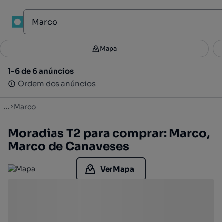
1
Mapa
Mapa
Filtros
Guardar pesquisa
3
1-6 de 6 anúncios
1-6 de 6 anúncios
Ordenar
Ordem dos anúncios
Ordem dos anúncios
...
Marco
Moradias T2 para comprar: Marco,
Marco de Canaveses
Ver Mapa