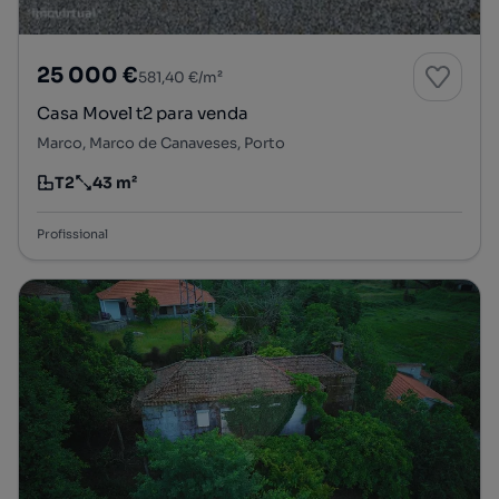
25 000 €
581,40 €/m²
Casa Movel t2 para venda
Marco, Marco de Canaveses, Porto
T2
43 m²
Tipologia
Preço por metro quadrado
Profissional