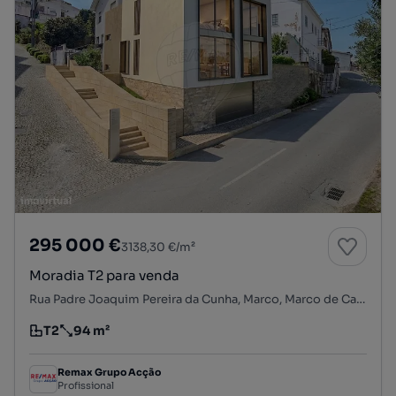
295 000 €
3138,30 €/m²
Moradia T2 para venda
Rua Padre Joaquim Pereira da Cunha, Marco, Marco de Canaveses, Porto
T2
94 m²
Tipologia
Preço por metro quadrado
Remax Grupo Acção
Profissional