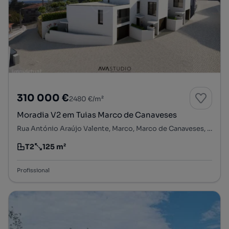
310 000 €
2480 €/m²
Moradia V2 em Tuias Marco de Canaveses
Rua António Araújo Valente, Marco, Marco de Canaveses, Porto
T2
125 m²
Tipologia
Preço por metro quadrado
Profissional