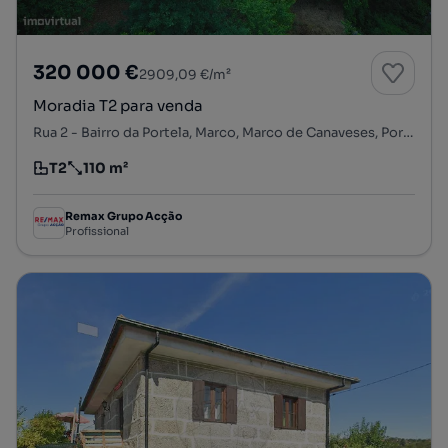
320 000 €
2909,09 €/m²
Moradia T2 para venda
Rua 2 - Bairro da Portela, Marco, Marco de Canaveses, Porto
T2
110 m²
Tipologia
Preço por metro quadrado
Remax Grupo Acção
Profissional