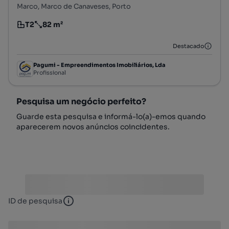
Marco, Marco de Canaveses, Porto
T2
82 m²
Tipologia
Preço por metro quadrado
Destacado
Pagumi - Empreendimentos Imobiliários, Lda
Profissional
Pesquisa um negócio perfeito?
Guarde esta pesquisa e informá-lo(a)-emos quando
aparecerem novos anúncios coincidentes.
ID de pesquisa
ID de pesquisa