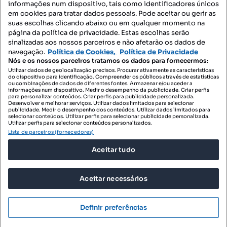
informações num dispositivo, tais como identificadores únicos
Mapa do Site
em cookies para tratar dados pessoais. Pode aceitar ou gerir as
suas escolhas clicando abaixo ou em qualquer momento na
página da política de privacidade. Estas escolhas serão
sinalizadas aos nossos parceiros e não afetarão os dados de
Contacte-nos
navegação.
Política de Cookies,
Política de Privacidade
Nós e os nossos parceiros tratamos os dados para fornecermos:
Utilizar dados de geolocalização precisos. Procurar ativamente as características
do dispositivo para identificação. Compreender os públicos através de estatísticas
SIGA-NOS:
ou combinações de dados de diferentes fontes. Armazenar e/ou aceder a
informações num dispositivo. Medir o desempenho da publicidade. Criar perfis
para personalizar conteúdos. Criar perfis para publicidade personalizada.
Desenvolver e melhorar serviços. Utilizar dados limitados para selecionar
publicidade. Medir o desempenho dos conteúdos. Utilizar dados limitados para
selecionar conteúdos. Utilizar perfis para selecionar publicidade personalizada.
DESCARREGAR NA:
Utilizar perfis para selecionar conteúdos personalizados.
Lista de parceiros (fornecedores)
Aceitar tudo
Aceitar necessários
© 2026 Imovirtual.com, OLX Portugal, S.A.
TERMOS DE UTILIZAÇÃO
Definir preferências
POLÍTICA DE PRIVACIDADE
CONFIGURAÇÕES DE PRIVACIDADE