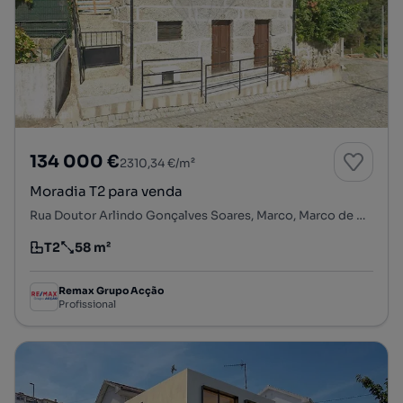
134 000 €
2310,34 €/m²
Moradia T2 para venda
Rua Doutor Arlindo Gonçalves Soares, Marco, Marco de Canaveses, Porto
T2
58 m²
Tipologia
Preço por metro quadrado
Remax Grupo Acção
Profissional