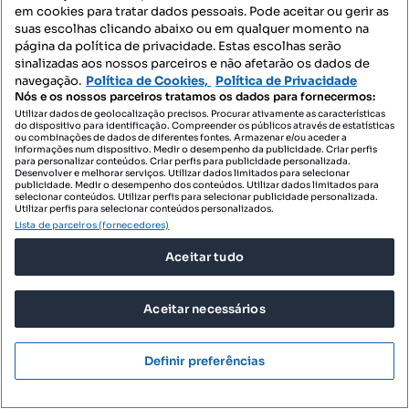
em cookies para tratar dados pessoais. Pode aceitar ou gerir as
suas escolhas clicando abaixo ou em qualquer momento na
página da política de privacidade. Estas escolhas serão
173 500 €
3098,21 €/m²
sinalizadas aos nossos parceiros e não afetarão os dados de
navegação.
Política de Cookies,
Política de Privacidade
Apartamento tipologia T1
Nós e os nossos parceiros tratamos os dados para fornecermos:
Marco, Marco de Canaveses, Porto
Utilizar dados de geolocalização precisos. Procurar ativamente as características
do dispositivo para identificação. Compreender os públicos através de estatísticas
ou combinações de dados de diferentes fontes. Armazenar e/ou aceder a
T1
56 m²
3 andar
informações num dispositivo. Medir o desempenho da publicidade. Criar perfis
Tipologia
Preço por metro quadrado
Andar
para personalizar conteúdos. Criar perfis para publicidade personalizada.
Desenvolver e melhorar serviços. Utilizar dados limitados para selecionar
publicidade. Medir o desempenho dos conteúdos. Utilizar dados limitados para
Profissional
selecionar conteúdos. Utilizar perfis para selecionar publicidade personalizada.
Utilizar perfis para selecionar conteúdos personalizados.
Lista de parceiros (fornecedores)
Aceitar tudo
Aceitar necessários
Definir preferências