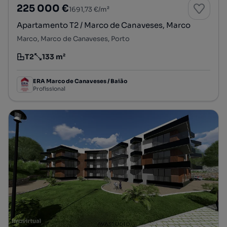
225 000 €
1691,73 €/m²
Apartamento T2 / Marco de Canaveses, Marco
Marco, Marco de Canaveses, Porto
T2
133 m²
Tipologia
Preço por metro quadrado
ERA Marco de Canaveses / Baião
Profissional