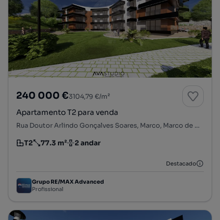
240 000 €
3104,79 €/m²
Apartamento T2 para venda
Rua Doutor Arlindo Gonçalves Soares, Marco, Marco de Canaveses, Porto
T2
77.3 m²
2 andar
Tipologia
Preço por metro quadrado
Andar
Destacado
Grupo RE/MAX Advanced
Profissional