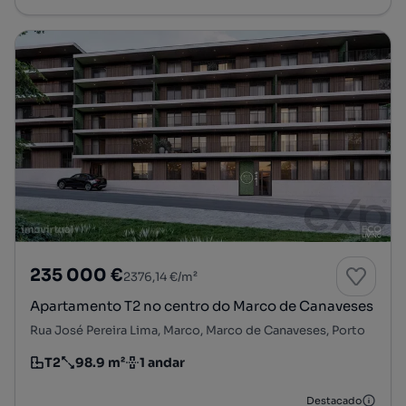
235 000 €
2376,14 €/m²
Apartamento T2 no centro do Marco de Canaveses
Rua José Pereira Lima, Marco, Marco de Canaveses, Porto
T2
98.9 m²
1 andar
Tipologia
Preço por metro quadrado
Andar
Destacado