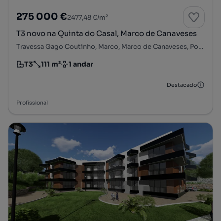
275 000 €
2477,48 €/m²
T3 novo na Quinta do Casal, Marco de Canaveses
Travessa Gago Coutinho, Marco, Marco de Canaveses, Porto
T3
111 m²
1 andar
Tipologia
Preço por metro quadrado
Andar
Destacado
Profissional