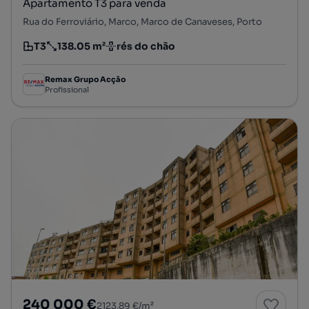
Apartamento T3 para venda
Rua do Ferroviário, Marco, Marco de Canaveses, Porto
T3
138.05 m²
rés do chão
Tipologia
Preço por metro quadrado
Andar
Remax Grupo Acção
Profissional
240 000 €
2123,89 €/m²