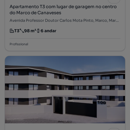
Apartamento T3 com lugar de garagem no centro
do Marco de Canaveses
Avenida Professor Doutor Carlos Mota Pinto, Marco, Marco de Canaveses, Porto
T3
98 m²
6 andar
Tipologia
Preço por metro quadrado
Andar
Profissional