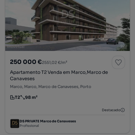
250 000 €
2551,02 €/m²
Apartamento T2 Venda em Marco,Marco de
Canaveses
Marco, Marco, Marco de Canaveses, Porto
T2
98 m²
Tipologia
Preço por metro quadrado
Destacado
DS PRIVATE Marco de Canaveses
Profissional