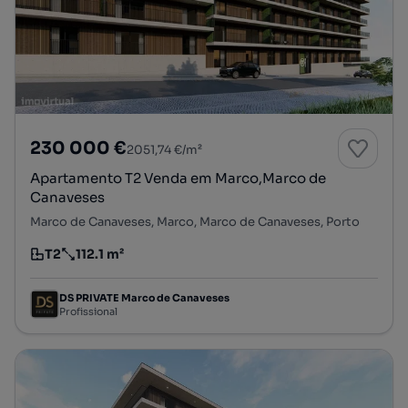
230 000 €
2051,74 €/m²
Apartamento T2 Venda em Marco,Marco de
Canaveses
Marco de Canaveses, Marco, Marco de Canaveses, Porto
T2
112.1 m²
Tipologia
Preço por metro quadrado
DS PRIVATE Marco de Canaveses
Profissional