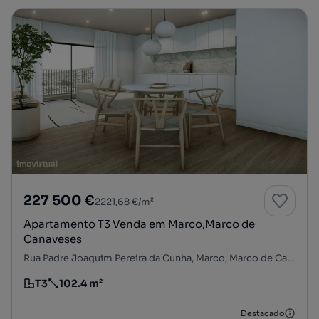
227 500 €
2221,68 €/m²
Apartamento T3 Venda em Marco,Marco de
Canaveses
Rua Padre Joaquim Pereira da Cunha, Marco, Marco de Canaveses, Porto
T3
102.4 m²
Tipologia
Preço por metro quadrado
Destacado