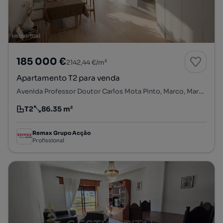
185 000 €
2142,44 €/m²
Apartamento T2 para venda
Avenida Professor Doutor Carlos Mota Pinto, Marco, Marco de Canaveses, Porto
T2
86.35 m²
Tipologia
Preço por metro quadrado
Remax Grupo Acção
Profissional