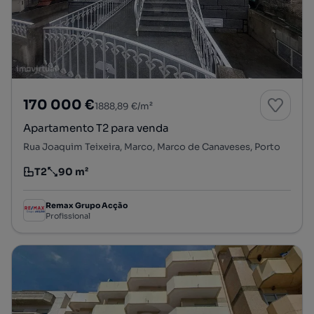
170 000 €
1888,89 €/m²
Apartamento T2 para venda
Rua Joaquim Teixeira, Marco, Marco de Canaveses, Porto
T2
90 m²
Tipologia
Preço por metro quadrado
Remax Grupo Acção
Profissional