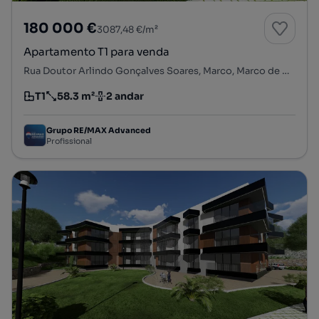
180 000 €
3087,48 €/m²
Apartamento T1 para venda
Rua Doutor Arlindo Gonçalves Soares, Marco, Marco de Canaveses, Porto
T1
58.3 m²
2 andar
Tipologia
Preço por metro quadrado
Andar
Grupo RE/MAX Advanced
Profissional