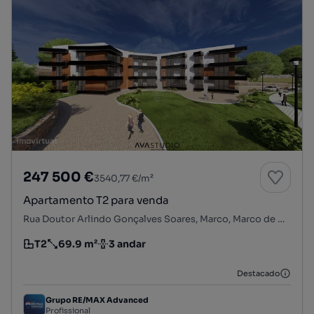
247 500 €
3540,77 €/m²
Apartamento T2 para venda
Rua Doutor Arlindo Gonçalves Soares, Marco, Marco de Canaveses, Porto
T2
69.9 m²
3 andar
Tipologia
Preço por metro quadrado
Andar
Destacado
Grupo RE/MAX Advanced
Profissional