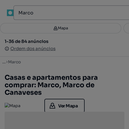
1
Mapa
Mapa
Filtros
Guardar pesquisa
1
1-36 de 84 anúncios
1-36 de 84 anúncios
Ordenar
Ordem dos anúncios
Ordem dos anúncios
...
Marco
Casas e apartamentos para
comprar: Marco, Marco de
Canaveses
Ver Mapa