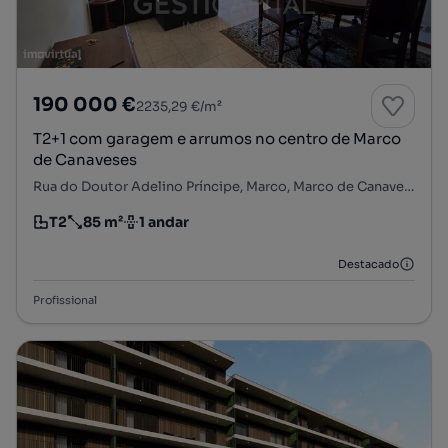
190 000 €
2235,29 €/m²
T2+1 com garagem e arrumos no centro de Marco
de Canaveses
Rua do Doutor Adelino Príncipe, Marco, Marco de Canaveses, Porto
T2
85 m²
1 andar
Tipologia
Preço por metro quadrado
Andar
Destacado
Profissional