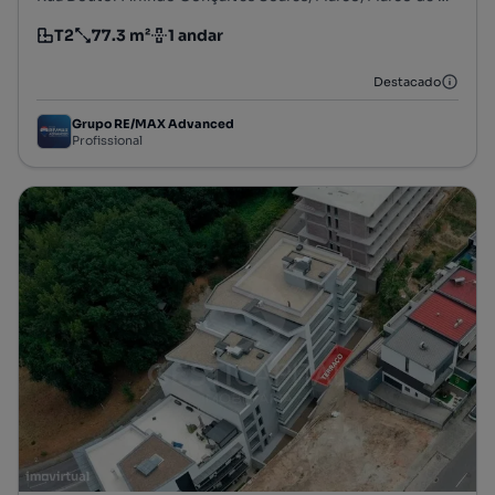
T2
77.3 m²
1 andar
Tipologia
Preço por metro quadrado
Andar
Destacado
Grupo RE/MAX Advanced
Profissional