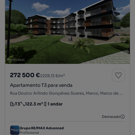
272 500 €
2228,13 €/m²
Apartamento T3 para venda
Rua Doutor Arlindo Gonçalves Soares, Marco, Marco de Canaveses, Porto
T3
122.3 m²
1 andar
Tipologia
Preço por metro quadrado
Andar
Destacado
Grupo RE/MAX Advanced
Profissional