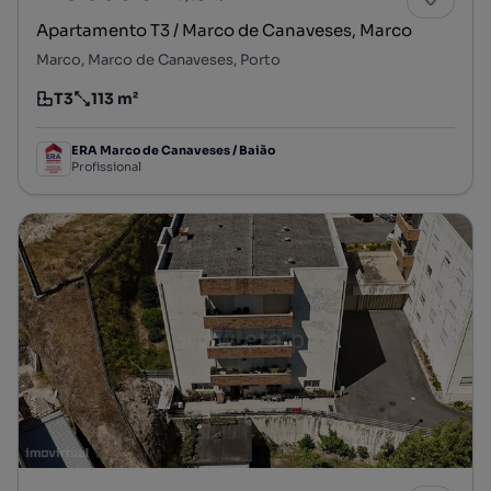
Apartamento T3 / Marco de Canaveses, Marco
Marco, Marco de Canaveses, Porto
T3
113 m²
Tipologia
Preço por metro quadrado
ERA Marco de Canaveses / Baião
Profissional