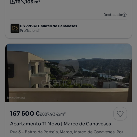
T3
103 m²
Tipologia
Preço por metro quadrado
Destacado
DS PRIVATE Marco de Canaveses
Profissional
167 500 €
2887,93 €/m²
Apartamento T1 Novo | Marco de Canaveses
Rua 3 - Bairro da Portela, Marco, Marco de Canaveses, Porto