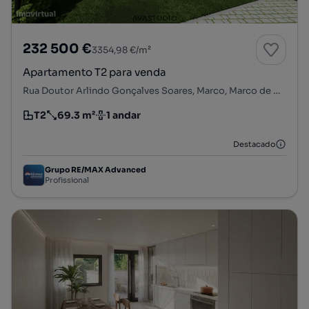
232 500 €
3354,98 €/m²
Apartamento T2 para venda
Rua Doutor Arlindo Gonçalves Soares, Marco, Marco de Canaveses, Porto
T2
69.3 m²
1 andar
Tipologia
Preço por metro quadrado
Andar
Destacado
Grupo RE/MAX Advanced
Profissional