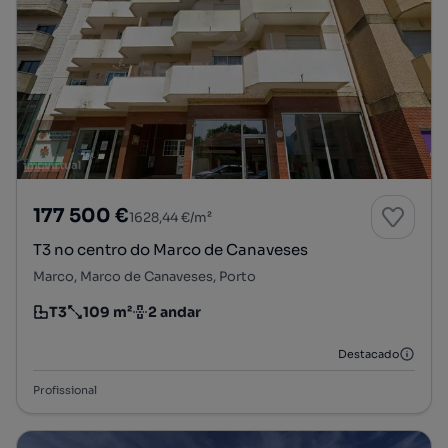
177 500 €
1628,44 €/m²
T3 no centro do Marco de Canaveses
Marco, Marco de Canaveses, Porto
T3
109 m²
2 andar
Tipologia
Preço por metro quadrado
Andar
Destacado
Profissional