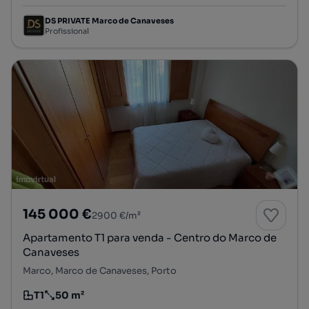
DS PRIVATE Marco de Canaveses
Profissional
145 000 €
2900 €/m²
Apartamento T1 para venda - Centro do Marco de
Canaveses
Marco, Marco de Canaveses, Porto
T1
50 m²
Tipologia
Preço por metro quadrado