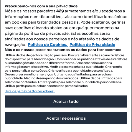
PORTAIS
Preocupamo-nos com a sua privacidade
Nós e os nossos parceiros
429
armazenamos e/ou acedemos a
informações num dispositivo, tais como identificadores únicos
Mapa do Site
em cookies para tratar dados pessoais. Pode aceitar ou gerir as
suas escolhas clicando abaixo ou em qualquer momento na
página da política de privacidade. Estas escolhas serão
sinalizadas aos nossos parceiros e não afetarão os dados de
Contacte-nos
navegação.
Política de Cookies,
Política de Privacidade
Nós e os nossos parceiros tratamos os dados para fornecermos:
Utilizar dados de geolocalização precisos. Procurar ativamente as características
do dispositivo para identificação. Compreender os públicos através de estatísticas
SIGA-NOS:
ou combinações de dados de diferentes fontes. Armazenar e/ou aceder a
informações num dispositivo. Medir o desempenho da publicidade. Criar perfis
para personalizar conteúdos. Criar perfis para publicidade personalizada.
Desenvolver e melhorar serviços. Utilizar dados limitados para selecionar
publicidade. Medir o desempenho dos conteúdos. Utilizar dados limitados para
selecionar conteúdos. Utilizar perfis para selecionar publicidade personalizada.
DESCARREGAR NA:
Utilizar perfis para selecionar conteúdos personalizados.
Lista de parceiros (fornecedores)
Aceitar tudo
Aceitar necessários
© 2026 Imovirtual.com, OLX Portugal, S.A.
TERMOS DE UTILIZAÇÃO