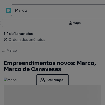
1
Mapa
Mapa
Filtros
2
1-1 de 1 anúncios
1-1 de 1 anúncios
Ordenar
Ordem dos anúncios
Ordem dos anúncios
...
Marco
Empreendimentos novos: Marco,
Marco de Canaveses
Ver Mapa