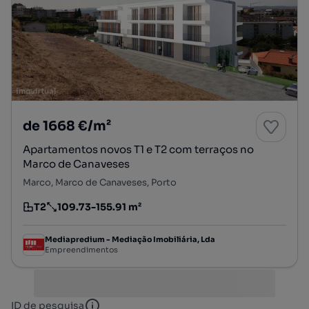
de 1668 €/m²
Apartamentos novos T1 e T2 com terraços no
Marco de Canaveses
Marco, Marco de Canaveses, Porto
T2
109.73-155.91 m²
Tipologia
Preço por metro quadrado
Mediapredium - Mediação Imobiliária, Lda
Empreendimentos
ID de pesquisa
ID de pesquisa