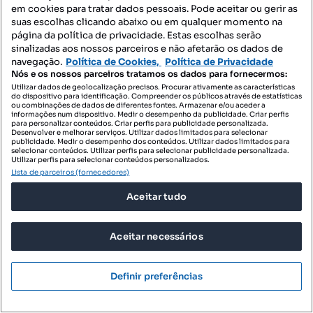
em cookies para tratar dados pessoais. Pode aceitar ou gerir as
Moradia T2 em Santiago de Litém, Pombal
suas escolhas clicando abaixo ou em qualquer momento na
página da política de privacidade. Estas escolhas serão
Santiago e S. Simão de Litém e Albergaria dos Doze, Pombal, Leiria
sinalizadas aos nossos parceiros e não afetarão os dados de
T2
90 m²
navegação.
Política de Cookies,
Política de Privacidade
Tipologia
Preço por metro quadrado
Nós e os nossos parceiros tratamos os dados para fornecermos:
Utilizar dados de geolocalização precisos. Procurar ativamente as características
Destacado
do dispositivo para identificação. Compreender os públicos através de estatísticas
ou combinações de dados de diferentes fontes. Armazenar e/ou aceder a
informações num dispositivo. Medir o desempenho da publicidade. Criar perfis
Century 21 Aliança
para personalizar conteúdos. Criar perfis para publicidade personalizada.
Profissional
Desenvolver e melhorar serviços. Utilizar dados limitados para selecionar
publicidade. Medir o desempenho dos conteúdos. Utilizar dados limitados para
selecionar conteúdos. Utilizar perfis para selecionar publicidade personalizada.
Utilizar perfis para selecionar conteúdos personalizados.
Lista de parceiros (fornecedores)
Aceitar tudo
Aceitar necessários
Definir preferências