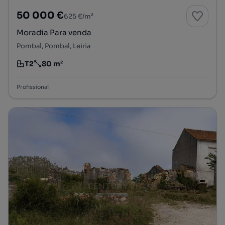
50 000 €
625 €/m²
Moradia Para venda
Pombal, Pombal, Leiria
T2
80 m²
Tipologia
Preço por metro quadrado
Profissional