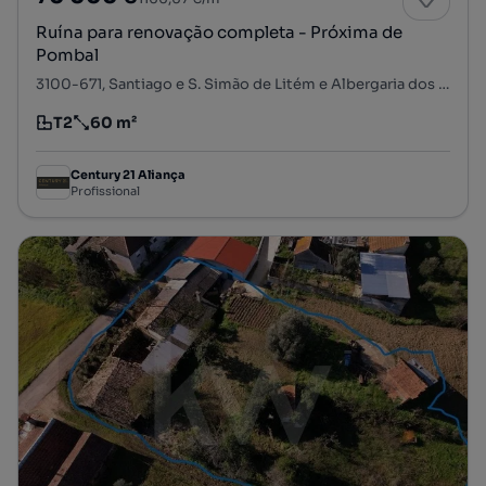
Ruína para renovação completa - Próxima de
Pombal
3100-671, Santiago e S. Simão de Litém e Albergaria dos Doze, Pombal, Leiria
T2
60 m²
Tipologia
Preço por metro quadrado
Century 21 Aliança
Profissional