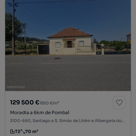
129 500 €
1850 €/m²
Moradia a 6km de Pombal
3100-690, Santiago e S. Simão de Litém e Albergaria dos Doze, Pombal, Leiria
T2
70 m²
Tipologia
Preço por metro quadrado