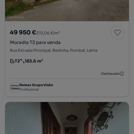
49 950 €
272,06 €/m²
Moradia T2 para venda
Rua Estrada Principal, Redinha, Pombal, Leiria
T2
183.6 m²
Tipologia
Preço por metro quadrado
Destacado
Remax Grupo Visão
Profissional