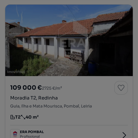
109 000 €
2725 €/m²
Moradia T2, Redinha
Guia, Ilha e Mata Mourisca, Pombal, Leiria
T2
40 m²
Tipologia
Preço por metro quadrado
ERA POMBAL
Profissional