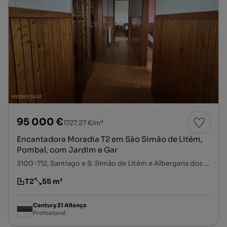
95 000 €
1727,27 €/m²
Encantadora Moradia T2 em São Simão de Litém,
Pombal, com Jardim e Gar
3100-712, Santiago e S. Simão de Litém e Albergaria dos Doze, Pombal, Leiria
T2
55 m²
Tipologia
Preço por metro quadrado
Century 21 Aliança
Profissional