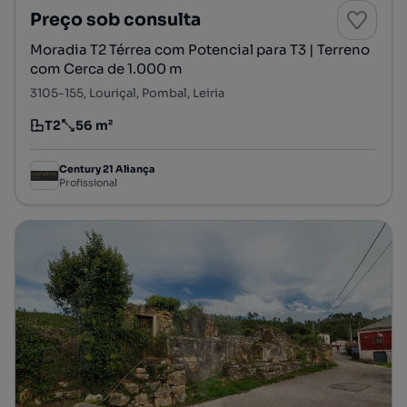
Preço sob consulta
Moradia T2 Térrea com Potencial para T3 | Terreno
com Cerca de 1.000 m
3105-155, Louriçal, Pombal, Leiria
T2
56 m²
Tipologia
Preço por metro quadrado
Century 21 Aliança
Profissional