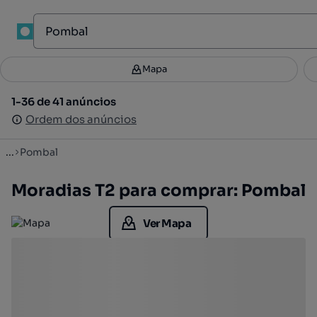
1
Mapa
Mapa
Filtros
Guardar pesquisa
3
1-36 de 41 anúncios
1-36 de 41 anúncios
Ordenar
Ordem dos anúncios
Ordem dos anúncios
...
Pombal
Moradias T2 para comprar: Pombal
Ver Mapa