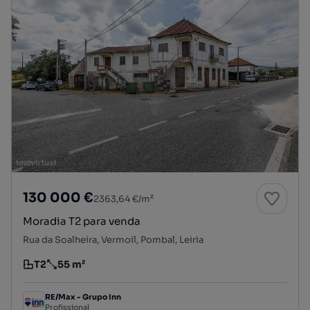
130 000 €
2363,64 €/m²
Moradia T2 para venda
Rua da Soalheira, Vermoil, Pombal, Leiria
T2
55 m²
Tipologia
Preço por metro quadrado
RE/Max - Grupo Inn
Profissional