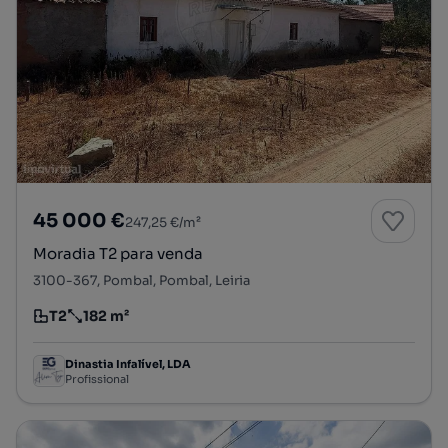
45 000 €
247,25 €/m²
Moradia T2 para venda
3100-367, Pombal, Pombal, Leiria
T2
182 m²
Tipologia
Preço por metro quadrado
Dinastia Infalível, LDA
Profissional