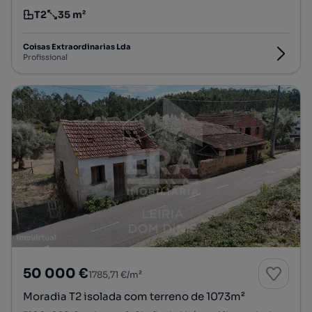
T2
35 m²
Tipologia
Preço por metro quadrado
Coisas Extraordinarias Lda
Profissional
50 000 €
1785,71 €/m²
Moradia T2 isolada com terreno de 1073m²