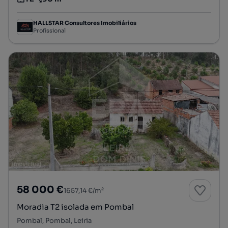
Tipologia
Preço por metro quadrado
HALLSTAR Consultores Imobiliários
Profissional
58 000 €
1657,14 €/m²
Moradia T2 isolada em Pombal
Pombal, Pombal, Leiria