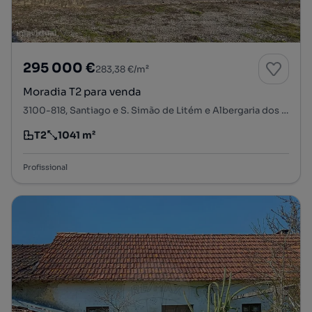
295 000 €
283,38 €/m²
Moradia T2 para venda
3100-818, Santiago e S. Simão de Litém e Albergaria dos Doze, Pombal, Leiria
T2
1041 m²
Tipologia
Preço por metro quadrado
Profissional