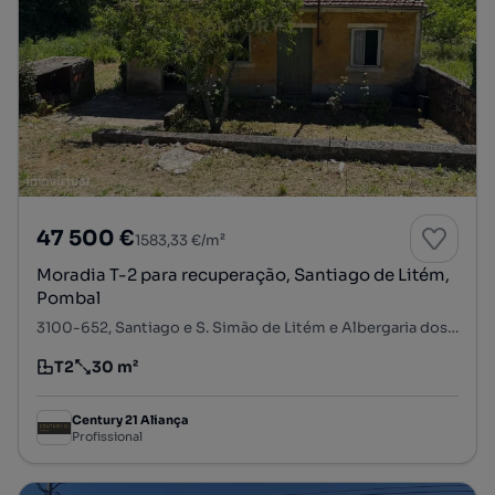
47 500 €
1583,33 €/m²
Moradia T-2 para recuperação, Santiago de Litém,
Pombal
3100-652, Santiago e S. Simão de Litém e Albergaria dos Doze, Pombal, Leiria
T2
30 m²
Tipologia
Preço por metro quadrado
Century 21 Aliança
Profissional