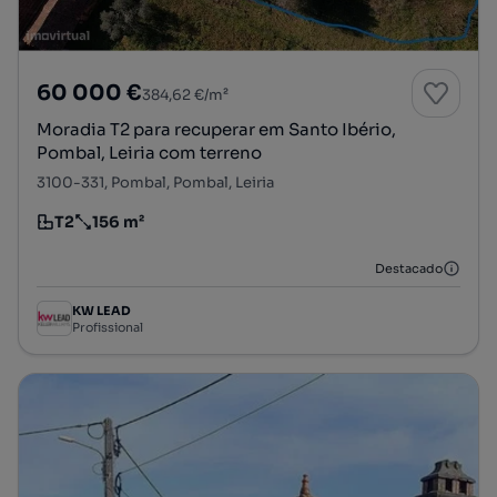
60 000 €
384,62 €/m²
Moradia T2 para recuperar em Santo Ibério,
Pombal, Leiria com terreno
3100-331, Pombal, Pombal, Leiria
T2
156 m²
Tipologia
Preço por metro quadrado
Destacado
KW LEAD
Profissional