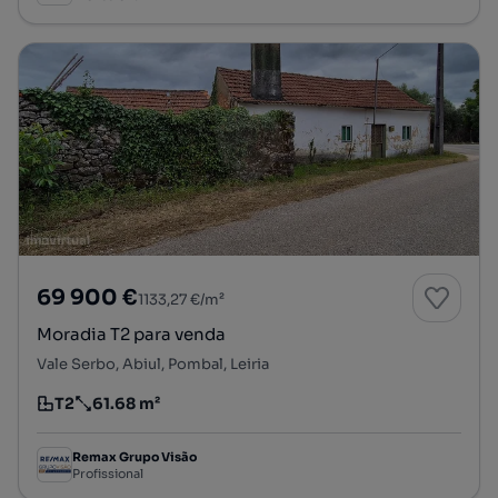
69 900 €
1133,27 €/m²
Moradia T2 para venda
Vale Serbo, Abiul, Pombal, Leiria
T2
61.68 m²
Tipologia
Preço por metro quadrado
Remax Grupo Visão
Profissional