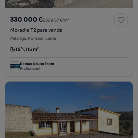
330 000 €
2869,57 €/m²
Moradia T2 para venda
Pelariga, Pombal, Leiria
T2
115 m²
Tipologia
Preço por metro quadrado
Remax Grupo Team
Profissional