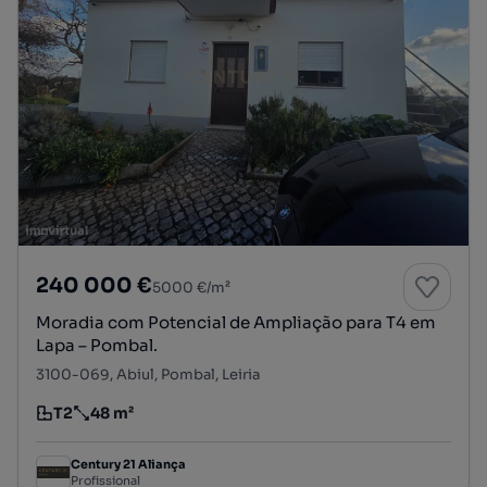
240 000 €
5000 €/m²
Moradia com Potencial de Ampliação para T4 em
Lapa – Pombal.
3100-069, Abiul, Pombal, Leiria
T2
48 m²
Tipologia
Preço por metro quadrado
Century 21 Aliança
Profissional