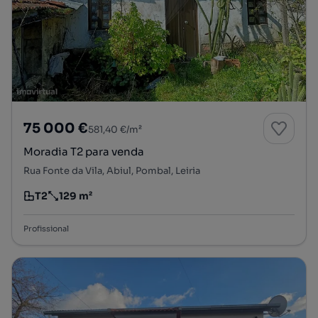
75 000 €
581,40 €/m²
Moradia T2 para venda
Rua Fonte da Vila, Abiul, Pombal, Leiria
T2
129 m²
Tipologia
Preço por metro quadrado
Profissional