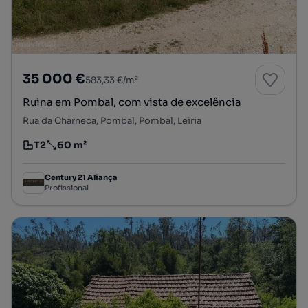
35 000 €
583,33 €/m²
Ruina em Pombal, com vista de excelência
Rua da Charneca, Pombal, Pombal, Leiria
T2
60 m²
Tipologia
Preço por metro quadrado
Century 21 Aliança
Profissional