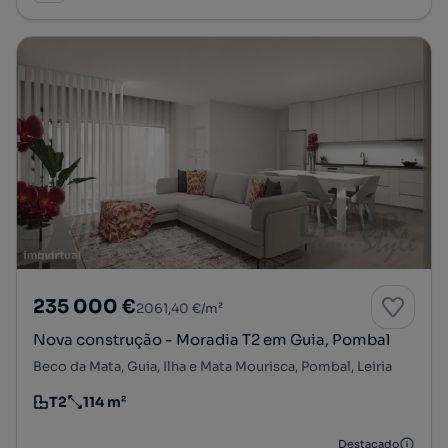
235 000 €
2061,40 €/m²
Nova construção - Moradia T2 em Guia, Pombal
Beco da Mata, Guia, Ilha e Mata Mourisca, Pombal, Leiria
T2
114 m²
Tipologia
Preço por metro quadrado
Destacado