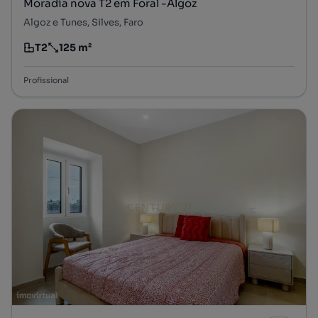
Moradia nova T2 em Foral -Algoz
Algoz e Tunes, Silves, Faro
T2
125 m²
Tipologia
Preço por metro quadrado
Profissional