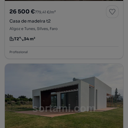
26 500 €
779,41 €/m²
Casa de madeira t2
Algoz e Tunes, Silves, Faro
T2
34 m²
Tipologia
Preço por metro quadrado
Profissional