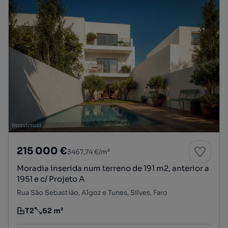
215 000 €
3467,74 €/m²
Moradia inserida num terreno de 191 m2, anterior a
1951 e c/ Projeto A
Rua São Sebastião, Algoz e Tunes, Silves, Faro
T2
62 m²
Tipologia
Preço por metro quadrado