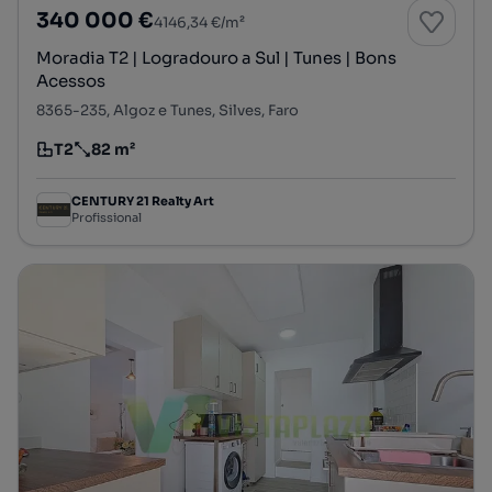
340 000 €
4146,34 €/m²
Moradia T2 | Logradouro a Sul | Tunes | Bons
Acessos
8365-235, Algoz e Tunes, Silves, Faro
T2
82 m²
Tipologia
Preço por metro quadrado
CENTURY 21 Realty Art
Profissional