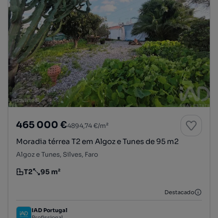
465 000 €
4894,74 €/m²
Moradia térrea T2 em Algoz e Tunes de 95 m2
Algoz e Tunes, Silves, Faro
T2
95 m²
Tipologia
Preço por metro quadrado
Destacado
IAD Portugal
Profissional