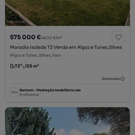
575 000 €
4600 €/m²
Moradia Isolada T2 Venda em Algoz e Tunes,Silves
Algoz e Tunes, Silves, Faro
T2
125 m²
Tipologia
Preço por metro quadrado
Destacado
Sortami - Mediação Imobiliária Lda
Profissional