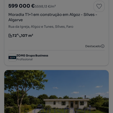
599 000 €
5598,13 €/m²
Moradia T1+1 em construção em Algoz - Silves -
Algarve
Rua da Igreja, Algoz e Tunes, Silves, Faro
T2
107 m²
Tipologia
Preço por metro quadrado
Destacado
ZOME Grupo Business
Profissional