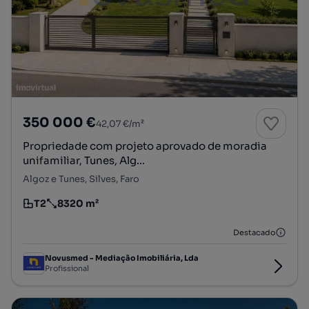
350 000 €
42,07 €/m²
Propriedade com projeto aprovado de moradia
unifamiliar, Tunes, Alg...
Algoz e Tunes, Silves, Faro
T2
8320 m²
Tipologia
Preço por metro quadrado
Destacado
Novusmed - Mediação Imobiliária, Lda
Profissional