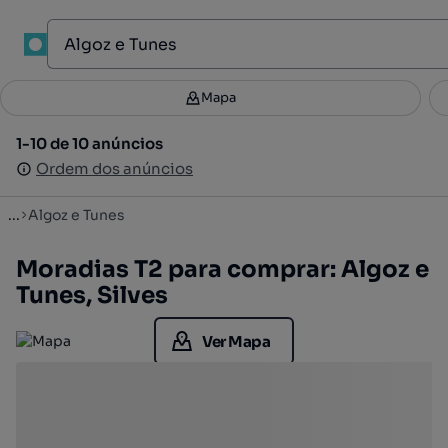
1
Mapa
Mapa
Filtros
Guardar pesquisa
3
1-10 de 10 anúncios
1-10 de 10 anúncios
Ordenar
Ordem dos anúncios
Ordem dos anúncios
...
Algoz e Tunes
Moradias T2 para comprar: Algoz e
Tunes, Silves
Ver Mapa