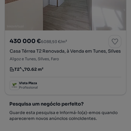
430 000 €
6088,93 €/m²
Casa Térrea T2 Renovada, à Venda em Tunes, Silves
Algoz e Tunes, Silves, Faro
T2
70.62 m²
Tipologia
Preço por metro quadrado
Vista Plaza
Profissional
Pesquisa um negócio perfeito?
Guarde esta pesquisa e informá-lo(a)-emos quando
aparecerem novos anúncios coincidentes.