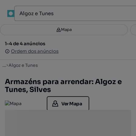
1
Mapa
Mapa
Filtros
Guardar pesquisa
3
1-4 de 4 anúncios
1-4 de 4 anúncios
Ordenar
Ordem dos anúncios
Ordem dos anúncios
...
Algoz e Tunes
Armazéns para arrendar: Algoz e
Tunes, Silves
Ver Mapa