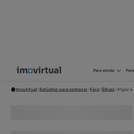
Para venda
Para
Imovirtual
Estúdios para comprar
Faro
Silves
Algoz e