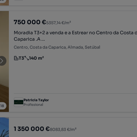
750 000 €
5357,14 €/m²
Moradia T3+2 a venda e a Estrear no Centro da Costa 
Caparica .A ...
Centro, Costa da Caparica, Almada, Setúbal
T3
140 m²
Tipologia
Preço por metro quadrado
Patricia Taylor
Profissional
/
18
1 350 000 €
8083,83 €/m²