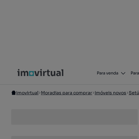
Para venda
Para
Imovirtual
Moradias para comprar
Imóveis novos
Setú