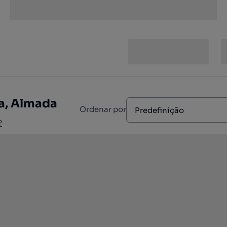
a, Almada
Ordenar por
Predefinição
?