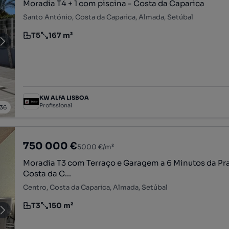
Moradia T4 + 1 com piscina - Costa da Caparica
Santo António, Costa da Caparica, Almada, Setúbal
T5
167 m²
Tipologia
Preço por metro quadrado
KW ALFA LISBOA
Profissional
36
750 000 €
5000 €/m²
Moradia T3 com Terraço e Garagem a 6 Minutos da Pra
Costa da C...
Centro, Costa da Caparica, Almada, Setúbal
T3
150 m²
Tipologia
Preço por metro quadrado