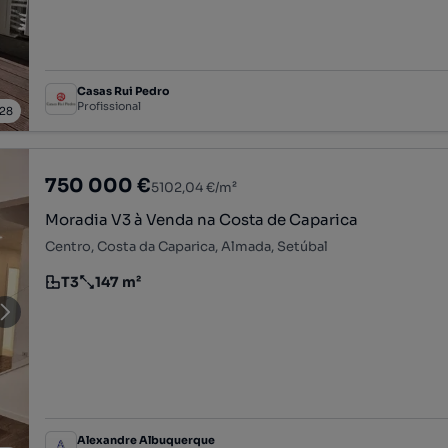
Casas Rui Pedro
Profissional
28
750 000 €
5102,04 €/m²
Moradia V3 à Venda na Costa de Caparica
Centro, Costa da Caparica, Almada, Setúbal
T3
147 m²
Tipologia
Preço por metro quadrado
Alexandre Albuquerque