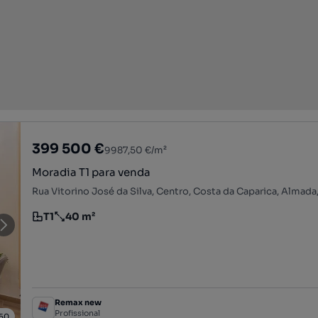
399 500 €
9987,50 €/m²
Moradia T1 para venda
Rua Vitorino José da Silva, Centro, Costa da Caparica, Almada
T1
40 m²
Tipologia
Preço por metro quadrado
Remax new
Profissional
50