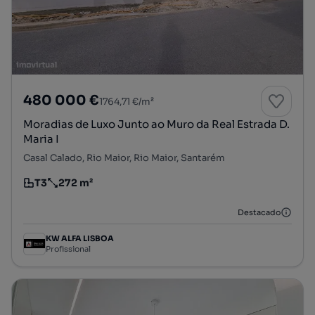
480 000 €
1764,71 €/m²
Moradias de Luxo Junto ao Muro da Real Estrada D.
Maria I
Casal Calado, Rio Maior, Rio Maior, Santarém
T3
272 m²
Tipologia
Preço por metro quadrado
Destacado
KW ALFA LISBOA
Profissional