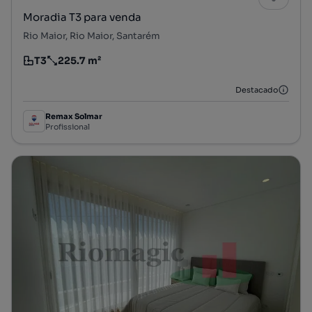
Moradia T3 para venda
Rio Maior, Rio Maior, Santarém
T3
225.7 m²
Tipologia
Preço por metro quadrado
Destacado
Remax Solmar
Profissional