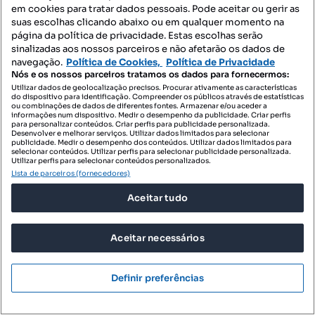
em cookies para tratar dados pessoais. Pode aceitar ou gerir as
suas escolhas clicando abaixo ou em qualquer momento na
página da política de privacidade. Estas escolhas serão
sinalizadas aos nossos parceiros e não afetarão os dados de
480 000 €
2400 €/m²
navegação.
Política de Cookies,
Política de Privacidade
Nós e os nossos parceiros tratamos os dados para fornecermos:
Moradia T3 Alto da Serra Rio
Utilizar dados de geolocalização precisos. Procurar ativamente as características
Maior***RIOMAGIC***
do dispositivo para identificação. Compreender os públicos através de estatísticas
ou combinações de dados de diferentes fontes. Armazenar e/ou aceder a
Rio Maior, Rio Maior, Santarém
informações num dispositivo. Medir o desempenho da publicidade. Criar perfis
para personalizar conteúdos. Criar perfis para publicidade personalizada.
Desenvolver e melhorar serviços. Utilizar dados limitados para selecionar
T3
200 m²
publicidade. Medir o desempenho dos conteúdos. Utilizar dados limitados para
Tipologia
Preço por metro quadrado
selecionar conteúdos. Utilizar perfis para selecionar publicidade personalizada.
Utilizar perfis para selecionar conteúdos personalizados.
Riomagic lda
Lista de parceiros (fornecedores)
Profissional
Aceitar tudo
Aceitar necessários
Definir preferências