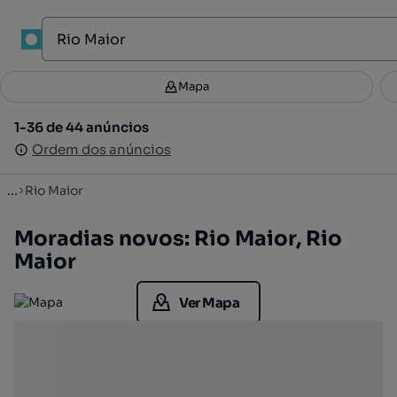
1
Mapa
Mapa
Filtros
Guardar pesquisa
3
1-36 de 44 anúncios
1-36 de 44 anúncios
Ordenar
Ordem dos anúncios
Ordem dos anúncios
...
Rio Maior
Moradias novos: Rio Maior, Rio
Maior
Ver Mapa