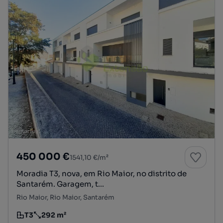
450 000 €
1541,10 €/m²
Moradia T3, nova, em Rio Maior, no distrito de
Santarém. Garagem, t...
Rio Maior, Rio Maior, Santarém
T3
292 m²
Tipologia
Preço por metro quadrado