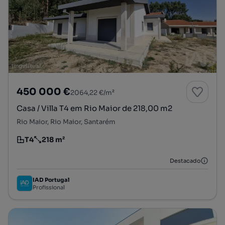
450 000 €
2064,22 €/m²
Casa / Villa T4 em Rio Maior de 218,00 m2
Rio Maior, Rio Maior, Santarém
T4
218 m²
Tipologia
Preço por metro quadrado
Destacado
IAD Portugal
Profissional