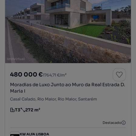
480 000 €
1764,71 €/m²
Moradias de Luxo Junto ao Muro da Real Estrada D.
Maria I
Casal Calado, Rio Maior, Rio Maior, Santarém
T3
272 m²
Tipologia
Preço por metro quadrado
Destacado
KW ALFA LISBOA