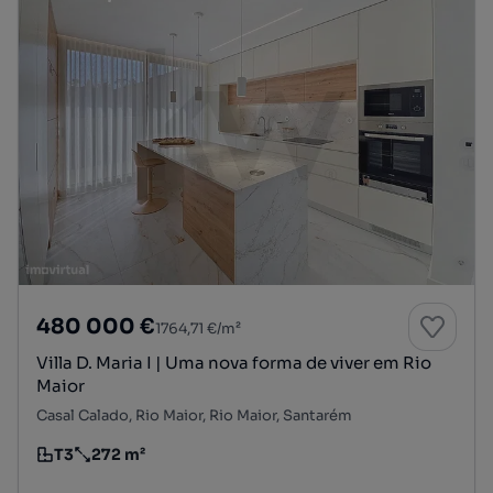
480 000 €
1764,71 €/m²
Villa D. Maria I | Uma nova forma de viver em Rio
Maior
Casal Calado, Rio Maior, Rio Maior, Santarém
T3
272 m²
Tipologia
Preço por metro quadrado