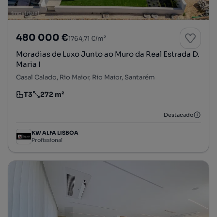
480 000 €
1764,71 €/m²
Moradias de Luxo Junto ao Muro da Real Estrada D.
Maria I
Casal Calado, Rio Maior, Rio Maior, Santarém
T3
272 m²
Tipologia
Preço por metro quadrado
Destacado
KW ALFA LISBOA
Profissional