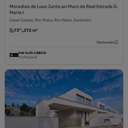
Moradias de Luxo Junto ao Muro da Real Estrada D.
Maria I
Casal Calado, Rio Maior, Rio Maior, Santarém
T3
272 m²
Tipologia
Preço por metro quadrado
Destacado
KW ALFA LISBOA
Profissional