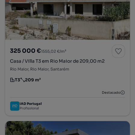
325 000 €
1555,02 €/m²
Casa / Villa T3 em Rio Maior de 209,00 m2
Rio Maior, Rio Maior, Santarém
T3
209 m²
Tipologia
Preço por metro quadrado
Destacado
IAD Portugal
Profissional