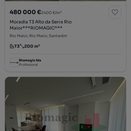
480 000 €
2400 €/m²
Moradia T3 Alto da Serra Rio
Maior***RIOMAGIC***
Rio Maior, Rio Maior, Santarém
T3
200 m²
Tipologia
Preço por metro quadrado
Riomagic lda
Profissional