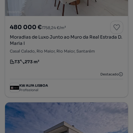
480 000 €
1758,24 €/m²
Moradias de Luxo Junto ao Muro da Real Estrada D.
Maria I
Casal Calado, Rio Maior, Rio Maior, Santarém
T3
273 m²
Tipologia
Preço por metro quadrado
Destacado
KW ALFA LISBOA
Profissional