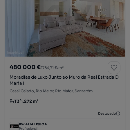
480 000 €
1764,71 €/m²
Moradias de Luxo Junto ao Muro da Real Estrada D.
Maria I
Casal Calado, Rio Maior, Rio Maior, Santarém
T3
272 m²
Tipologia
Preço por metro quadrado
Destacado
KW ALFA LISBOA
Profissional