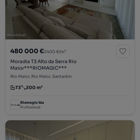
480 000 €
2400 €/m²
Moradia T3 Alto da Serra Rio
Maior***RIOMAGIC***
Rio Maior, Rio Maior, Santarém
T3
200 m²
Tipologia
Preço por metro quadrado
Riomagic lda
Profissional