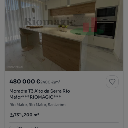
480 000 €
2400 €/m²
Moradia T3 Alto da Serra Rio
Maior***RIOMAGIC***
Rio Maior, Rio Maior, Santarém
T3
200 m²
Tipologia
Preço por metro quadrado