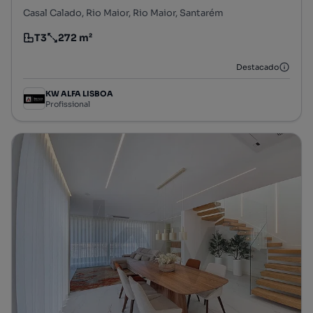
Casal Calado, Rio Maior, Rio Maior, Santarém
T3
272 m²
Tipologia
Preço por metro quadrado
Destacado
KW ALFA LISBOA
Profissional