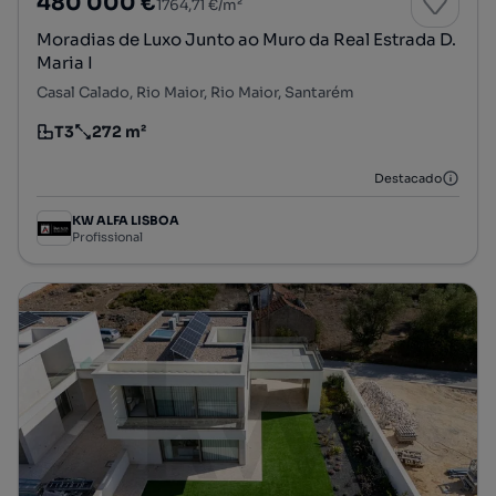
480 000 €
1764,71 €/m²
Moradias de Luxo Junto ao Muro da Real Estrada D.
Maria I
Casal Calado, Rio Maior, Rio Maior, Santarém
T3
272 m²
Tipologia
Preço por metro quadrado
Destacado
KW ALFA LISBOA
Profissional