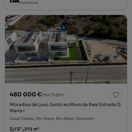
Profissional
480 000 €
1764,71 €/m²
Moradias de Luxo Junto ao Muro da Real Estrada D.
Maria I
Casal Calado, Rio Maior, Rio Maior, Santarém
T3
272 m²
Tipologia
Preço por metro quadrado