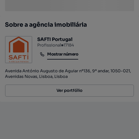
Sobre a agência imobiliária
SAFTI Portugal
Profissional
■
17184
Mostrar número
Mostrar número
Avenida António Augusto de Aguiar nº136, 9º andar, 1050-021,
Avenidas Novas, Lisboa, Lisboa
Ver portfólio