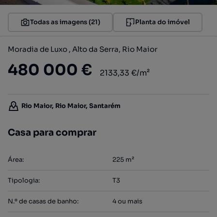
Todas as imagens (21)
Planta do imóvel
Moradia de Luxo , Alto da Serra, Rio Maior
480 000 €
2133,33 €/m²
Rio Maior, Rio Maior, Santarém
Casa para comprar
Área
:
225
m²
Tipologia
:
T3
N.º de casas de banho
:
4 ou mais