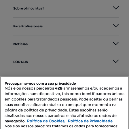
Sobre o Imovirtual
Para Profissionais
Notícias
PORTAIS
Mapa do Site
Preocupamo-nos com a sua privacidade
Nós e os nossos parceiros
429
armazenamos e/ou acedemos a
informações num dispositivo, tais como identificadores únicos
Contacte-nos
em cookies para tratar dados pessoais. Pode aceitar ou gerir as
suas escolhas clicando abaixo ou em qualquer momento na
página da política de privacidade. Estas escolhas serão
sinalizadas aos nossos parceiros e não afetarão os dados de
SIGA-NOS:
navegação.
Política de Cookies,
Política de Privacidade
Nós e os nossos parceiros tratamos os dados para fornecermos: