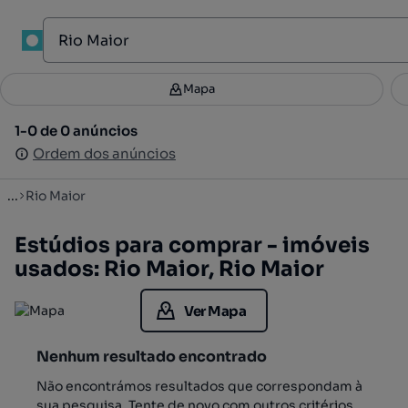
1
Mapa
Mapa
Filtros
Guardar pesquisa
3
1-0 de 0 anúncios
1-0 de 0 anúncios
Ordenar
Ordem dos anúncios
Ordem dos anúncios
...
Rio Maior
Estúdios para comprar - imóveis
usados: Rio Maior, Rio Maior
Ver Mapa
Nenhum resultado encontrado
Não encontrámos resultados que correspondam à
sua pesquisa. Tente de novo com outros critérios