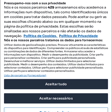
PORTAIS
Preocupamo-nos com a sua privacidade
Nós e os nossos parceiros
429
armazenamos e/ou acedemos a
informações num dispositivo, tais como identificadores únicos
Mapa do Site
em cookies para tratar dados pessoais. Pode aceitar ou gerir as
suas escolhas clicando abaixo ou em qualquer momento na
página da política de privacidade. Estas escolhas serão
sinalizadas aos nossos parceiros e não afetarão os dados de
Contacte-nos
navegação.
Política de Cookies,
Política de Privacidade
Nós e os nossos parceiros tratamos os dados para fornecermos:
Utilizar dados de geolocalização precisos. Procurar ativamente as características
do dispositivo para identificação. Compreender os públicos através de estatísticas
SIGA-NOS:
ou combinações de dados de diferentes fontes. Armazenar e/ou aceder a
informações num dispositivo. Medir o desempenho da publicidade. Criar perfis
para personalizar conteúdos. Criar perfis para publicidade personalizada.
Desenvolver e melhorar serviços. Utilizar dados limitados para selecionar
publicidade. Medir o desempenho dos conteúdos. Utilizar dados limitados para
selecionar conteúdos. Utilizar perfis para selecionar publicidade personalizada.
DESCARREGAR NA:
Utilizar perfis para selecionar conteúdos personalizados.
Lista de parceiros (fornecedores)
Aceitar tudo
Aceitar necessários
© 2026 Imovirtual.com, OLX Portugal, S.A.
TERMOS DE UTILIZAÇÃO