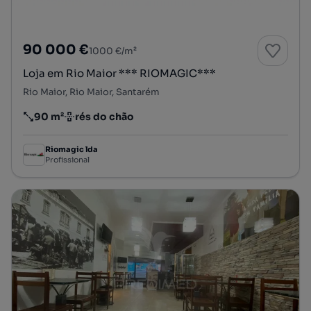
90 000 €
1000 €/m²
Loja em Rio Maior *** RIOMAGIC***
Rio Maior, Rio Maior, Santarém
90 m²
rés do chão
Preço por metro quadrado
Andar
Riomagic lda
Profissional