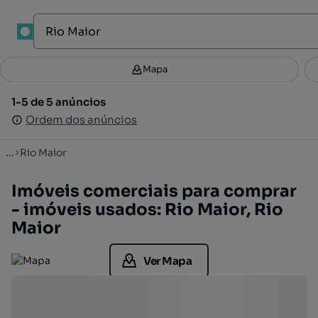
1
Mapa
Mapa
Filtros
Guardar pesquisa
3
1-5 de 5 anúncios
1-5 de 5 anúncios
Ordenar
Ordem dos anúncios
Ordem dos anúncios
...
Rio Maior
Imóveis comerciais para comprar
- imóveis usados: Rio Maior, Rio
Maior
Ver Mapa