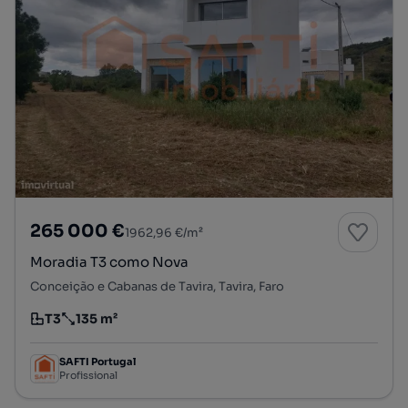
265 000 €
1962,96 €/m²
Moradia T3 como Nova
Conceição e Cabanas de Tavira, Tavira, Faro
T3
135 m²
Tipologia
Preço por metro quadrado
SAFTI Portugal
Profissional