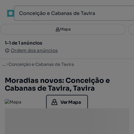
1
Mapa
Mapa
Filtros
Guardar pesquisa
3
1-1 de 1 anúncios
1-1 de 1 anúncios
Ordenar
Ordem dos anúncios
Ordem dos anúncios
...
Conceição e Cabanas de Tavira
Moradias novos: Conceição e
Cabanas de Tavira, Tavira
Ver Mapa