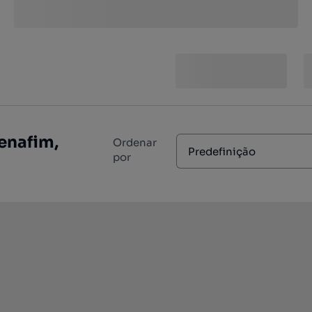
enafim,
Ordenar
Predefinição
por