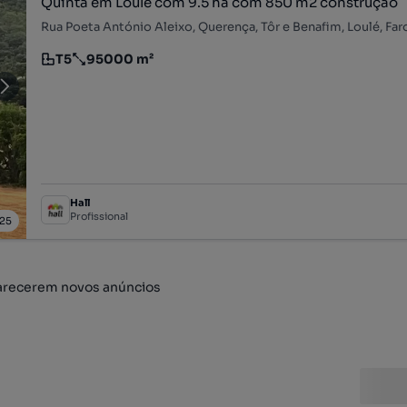
Quinta em Loulé com 9.5 ha com 850 m2 construção
Rua Poeta António Aleixo, Querença, Tôr e Benafim, Loulé, Far
T5
95000 m²
Tipologia
Preço por metro quadrado
Hall
Profissional
25
arecerem novos anúncios