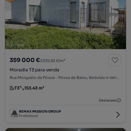
359 000 €
2339,83 €/m²
Moradia T3 para venda
Rua Morgadio da Póvoa - Póvoa de Baixo, Beduído e Veiros, Estarreja, Aveiro
T3
153.43 m²
Tipologia
Preço por metro quadrado
Destacado
REMAX PASSION GROUP
Profissional