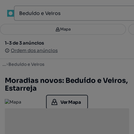
1
Mapa
Mapa
Filtros
Guardar pesquisa
3
1-3 de 3 anúncios
1-3 de 3 anúncios
Ordenar
Ordem dos anúncios
Ordem dos anúncios
...
Beduído e Veiros
Moradias novos: Beduído e Veiros,
Estarreja
Ver Mapa