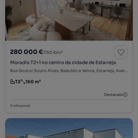
280 000 €
1750 €/m²
Moradia T2+1 no centro da cidade de Estarreja
Rua Doutor Souto Alves, Beduído e Veiros, Estarreja, Aveiro
T2
160 m²
Tipologia
Preço por metro quadrado
Destacado
Profissional