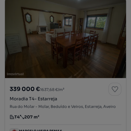
339 000 €
1637,68 €/m²
Moradia T4- Estarreja
Rua do Molar - Molar, Beduído e Veiros, Estarreja, Aveiro
T4
207 m²
Tipologia
Preço por metro quadrado
MARCELO VIEIRA REMAX