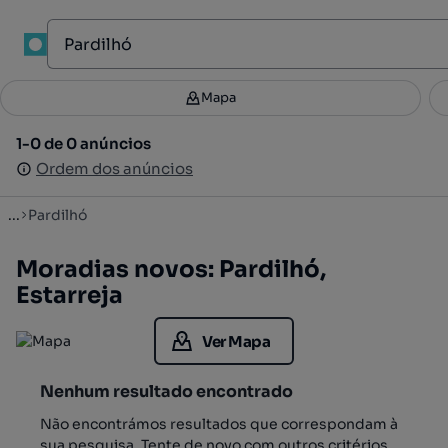
1
Mapa
Mapa
Filtros
Guardar pesquisa
3
1-0 de 0 anúncios
1-0 de 0 anúncios
Ordenar
Ordem dos anúncios
Ordem dos anúncios
...
Pardilhó
Moradias novos: Pardilhó,
Estarreja
Ver Mapa
Nenhum resultado encontrado
Não encontrámos resultados que correspondam à
sua pesquisa. Tente de novo com outros critérios