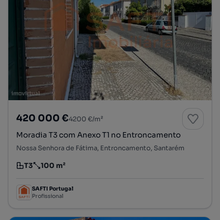
420 000 €
4200 €/m²
Moradia T3 com Anexo T1 no Entroncamento
Nossa Senhora de Fátima, Entroncamento, Santarém
T3
100 m²
Tipologia
Preço por metro quadrado
SAFTI Portugal
Profissional