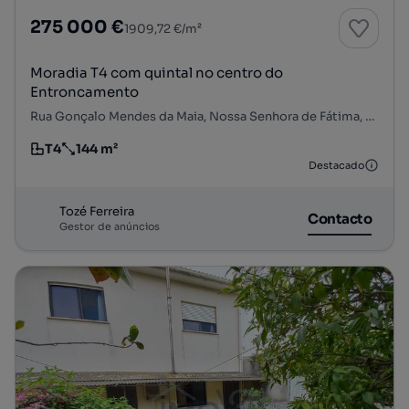
275 000 €
1909,72 €/m²
Moradia T4 com quintal no centro do
Entroncamento
Rua Gonçalo Mendes da Maia, Nossa Senhora de Fátima, Entroncamento, Santarém
T4
144 m²
Tipologia
Preço por metro quadrado
Destacado
Tozé Ferreira
Contacto
Gestor de anúncios