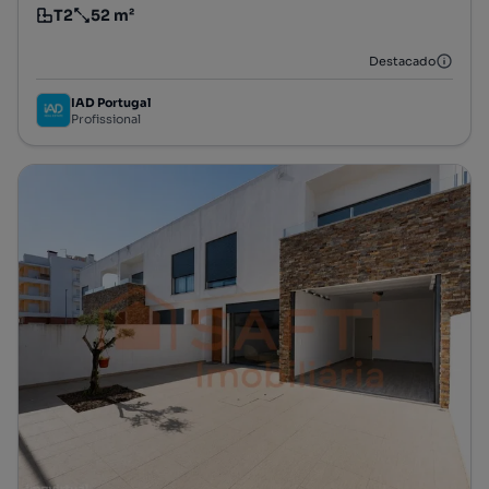
T2
52 m²
Tipologia
Preço por metro quadrado
Destacado
IAD Portugal
Profissional