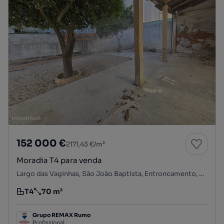
152 000 €
2171,43 €/m²
Moradia T4 para venda
Largo das Vaginhas, São João Baptista, Entroncamento, Santarém
T4
70 m²
Tipologia
Preço por metro quadrado
Grupo REMAX Rumo
Profissional