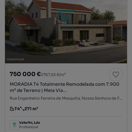
750 000 €
2767,53 €/m²
MORADIA T4 Totalmente Remodelada com 7.900
m² de Terreno | Meia Via...
Rua Engenheiro Ferreira de Mesquita, Nossa Senhora de Fátima, Entroncamento, Santarém
T4
271 m²
Tipologia
Preço por metro quadrado
Valorfin, Lda
Profissional