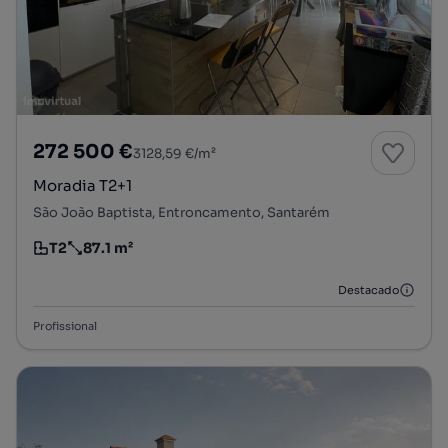
272 500 €
3128,59 €/m²
Moradia T2+1
São João Baptista, Entroncamento, Santarém
T2
87.1 m²
Tipologia
Preço por metro quadrado
Destacado
Profissional