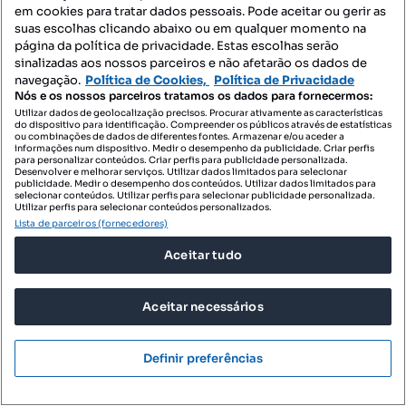
em cookies para tratar dados pessoais. Pode aceitar ou gerir as
suas escolhas clicando abaixo ou em qualquer momento na
página da política de privacidade. Estas escolhas serão
sinalizadas aos nossos parceiros e não afetarão os dados de
navegação.
Política de Cookies,
Política de Privacidade
500 000 €
1736,11 €/m²
Nós e os nossos parceiros tratamos os dados para fornecermos:
Utilizar dados de geolocalização precisos. Procurar ativamente as características
Moradia T4 para venda
do dispositivo para identificação. Compreender os públicos através de estatísticas
ou combinações de dados de diferentes fontes. Armazenar e/ou aceder a
Rua Gil Eanes - Urbanização Casal do Saldanha, Nossa Senhora de Fátima, Entroncamento, Santarém
informações num dispositivo. Medir o desempenho da publicidade. Criar perfis
para personalizar conteúdos. Criar perfis para publicidade personalizada.
Desenvolver e melhorar serviços. Utilizar dados limitados para selecionar
T4
288 m²
publicidade. Medir o desempenho dos conteúdos. Utilizar dados limitados para
Tipologia
Preço por metro quadrado
selecionar conteúdos. Utilizar perfis para selecionar publicidade personalizada.
Utilizar perfis para selecionar conteúdos personalizados.
Grupo REMAX Rumo
Lista de parceiros (fornecedores)
Profissional
Aceitar tudo
Aceitar necessários
Definir preferências