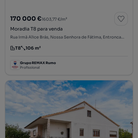
170 000 €
1603,77 €/m²
Moradia T8 para venda
Rua Irmã Alice Brás, Nossa Senhora de Fátima, Entroncamento, Santarém
T8
106 m²
Tipologia
Preço por metro quadrado
Grupo REMAX Rumo
Profissional