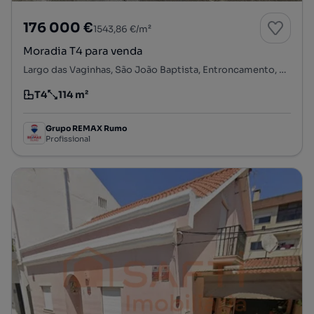
176 000 €
1543,86 €/m²
Moradia T4 para venda
Largo das Vaginhas, São João Baptista, Entroncamento, Santarém
T4
114 m²
Tipologia
Preço por metro quadrado
Grupo REMAX Rumo
Profissional