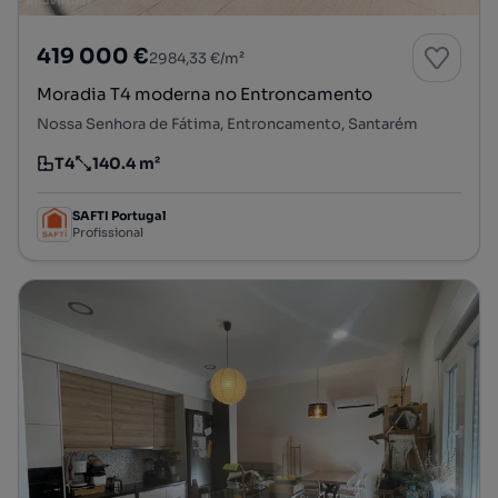
419 000 €
2984,33 €/m²
Moradia T4 moderna no Entroncamento
Nossa Senhora de Fátima, Entroncamento, Santarém
T4
140.4 m²
Tipologia
Preço por metro quadrado
SAFTI Portugal
Profissional