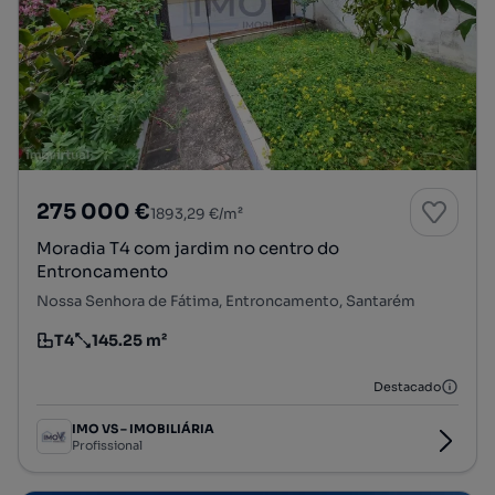
275 000 €
1893,29 €/m²
Moradia T4 com jardim no centro do
Entroncamento
Nossa Senhora de Fátima, Entroncamento, Santarém
T4
145.25 m²
Tipologia
Preço por metro quadrado
Destacado
IMO VS – IMOBILIÁRIA
Profissional