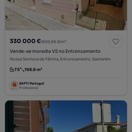
330 000 €
1659,96 €/m²
Vende-se moradia V5 no Entroncamento
Nossa Senhora de Fátima, Entroncamento, Santarém
T5
198.8 m²
Tipologia
Preço por metro quadrado
SAFTI Portugal
Profissional