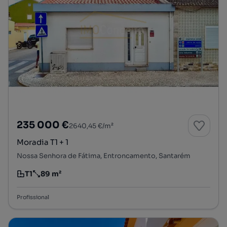
235 000 €
2640,45 €/m²
Moradia T1 + 1
Nossa Senhora de Fátima, Entroncamento, Santarém
T1
89 m²
Tipologia
Preço por metro quadrado
Profissional