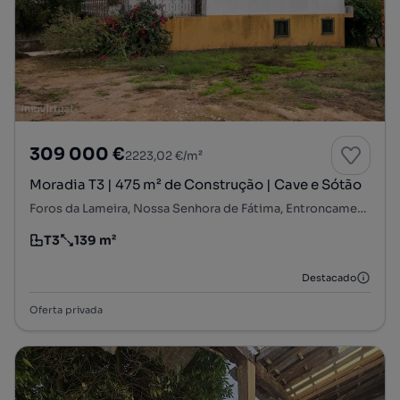
309 000 €
2223,02 €/m²
Moradia T3 | 475 m² de Construção | Cave e Sótão
Foros da Lameira, Nossa Senhora de Fátima, Entroncamento, Santarém
T3
139 m²
Tipologia
Preço por metro quadrado
Destacado
Oferta privada