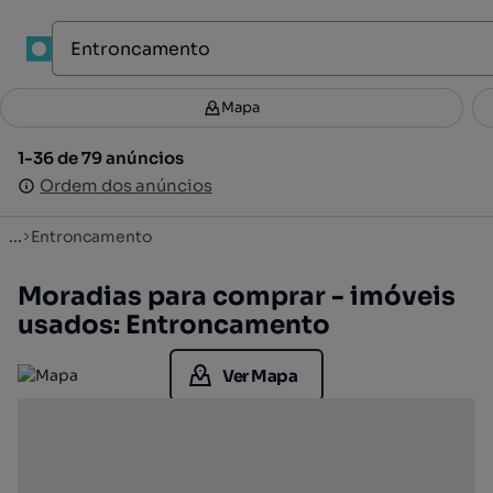
1
Mapa
Mapa
Filtros
Guardar pesquisa
3
1-36 de 79 anúncios
1-36 de 79 anúncios
Ordenar
Ordem dos anúncios
Ordem dos anúncios
...
Entroncamento
Moradias para comprar - imóveis
usados: Entroncamento
Ver Mapa