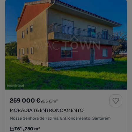
259 000 €
925 €/m²
MORADIA T6 ENTRONCAMENTO
Nossa Senhora de Fátima, Entroncamento, Santarém
T6
280 m²
Tipologia
Preço por metro quadrado