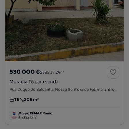
530 000 €
2585,37 €/m²
Moradia T5 para venda
Rua Duque de Saldanha, Nossa Senhora de Fátima, Entroncamento, Santarém
T5
205 m²
Tipologia
Preço por metro quadrado
Grupo REMAX Rumo
Profissional