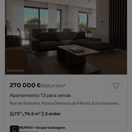
270 000 €
3529,41 €/m²
Apartamento T2 para venda
Rua da Sobreira, Nossa Senhora de Fátima, Entroncamento, Santarém
T2
76.5 m²
2 andar
Tipologia
Preço por metro quadrado
Andar
RE/MAX + Grupo Vantagem