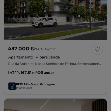
437 000 €
2604,14 €/m²
Apartamento T4 para venda
Rua da Sobreira, Nossa Senhora de Fátima, Entroncamento, Santarém
T4
167.81 m²
3 andar
Tipologia
Preço por metro quadrado
Andar
RE/MAX + Grupo Vantagem
Profissional