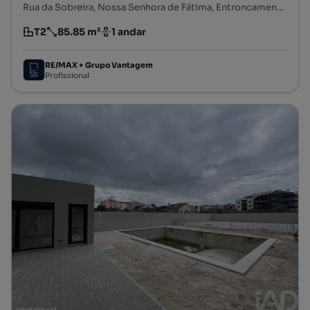
Rua da Sobreira, Nossa Senhora de Fátima, Entroncamento, Santarém
T2
85.85 m²
1 andar
Tipologia
Preço por metro quadrado
Andar
RE/MAX + Grupo Vantagem
Profissional