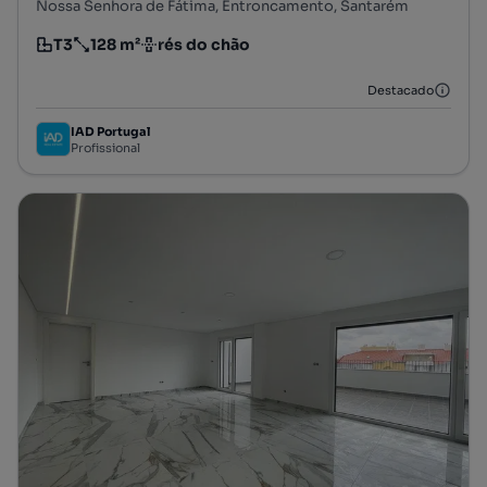
Nossa Senhora de Fátima, Entroncamento, Santarém
T3
128 m²
rés do chão
Tipologia
Preço por metro quadrado
Andar
Destacado
IAD Portugal
Profissional