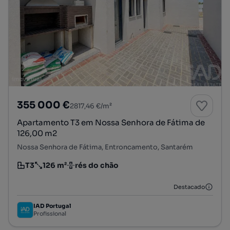
355 000 €
2817,46 €/m²
Apartamento T3 em Nossa Senhora de Fátima de
126,00 m2
Nossa Senhora de Fátima, Entroncamento, Santarém
T3
126 m²
rés do chão
Tipologia
Preço por metro quadrado
Andar
Destacado
IAD Portugal
Profissional