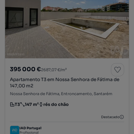
395 000 €
2687,07 €/m²
Apartamento T3 em Nossa Senhora de Fátima de
147,00 m2
Nossa Senhora de Fátima, Entroncamento, Santarém
T3
147 m²
rés do chão
Tipologia
Preço por metro quadrado
Andar
Destacado
IAD Portugal
Profissional