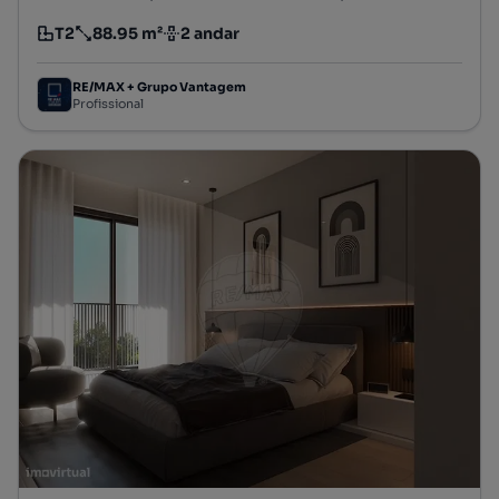
T2
88.95 m²
2 andar
Tipologia
Preço por metro quadrado
Andar
RE/MAX + Grupo Vantagem
Profissional