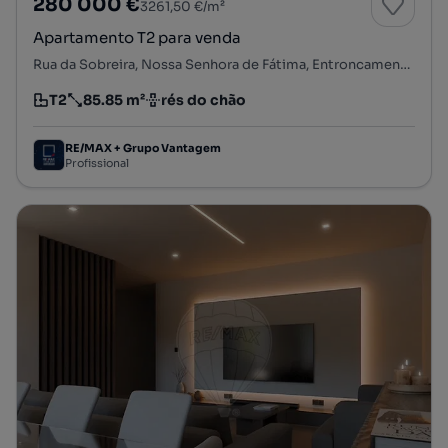
280 000 €
3261,50 €/m²
Apartamento T2 para venda
Rua da Sobreira, Nossa Senhora de Fátima, Entroncamento, Santarém
T2
85.85 m²
rés do chão
Tipologia
Preço por metro quadrado
Andar
RE/MAX + Grupo Vantagem
Profissional