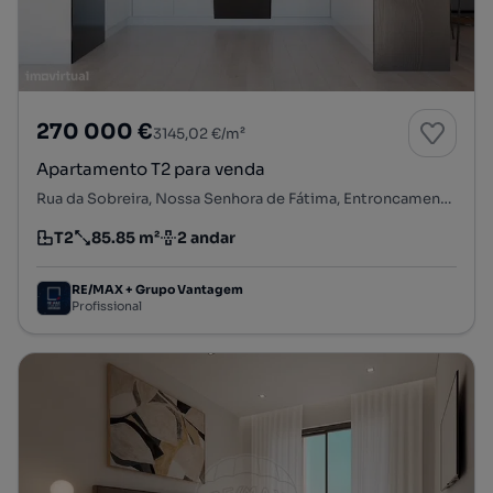
270 000 €
3145,02 €/m²
Apartamento T2 para venda
Rua da Sobreira, Nossa Senhora de Fátima, Entroncamento, Santarém
T2
85.85 m²
2 andar
Tipologia
Preço por metro quadrado
Andar
RE/MAX + Grupo Vantagem
Profissional