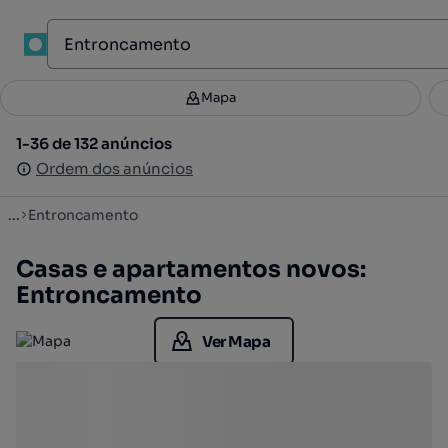
1
Mapa
Mapa
Filtros
Guardar pesquisa
2
1-36 de 132 anúncios
1-36 de 132 anúncios
Ordenar
Ordem dos anúncios
Ordem dos anúncios
...
Entroncamento
Casas e apartamentos novos:
Entroncamento
Ver Mapa