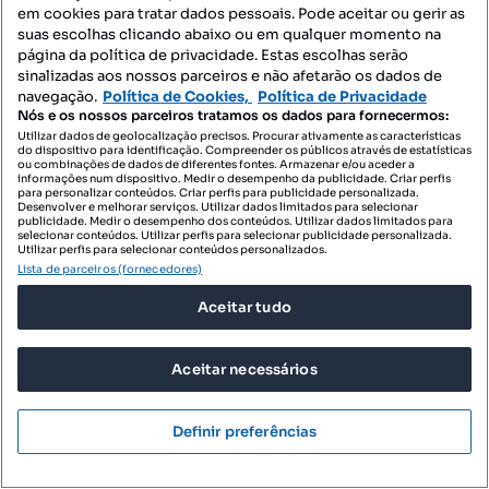
em cookies para tratar dados pessoais. Pode aceitar ou gerir as
suas escolhas clicando abaixo ou em qualquer momento na
página da política de privacidade. Estas escolhas serão
sinalizadas aos nossos parceiros e não afetarão os dados de
420 000 €
navegação.
Política de Cookies,
Política de Privacidade
3207,33 €/m²
Nós e os nossos parceiros tratamos os dados para fornecermos:
Apartamento T4 Duplex no Entroncamento
Utilizar dados de geolocalização precisos. Procurar ativamente as características
do dispositivo para identificação. Compreender os públicos através de estatísticas
Avenida Villiers Sur Marne, Nossa Senhora de Fátima, Entroncamento, Santarém
ou combinações de dados de diferentes fontes. Armazenar e/ou aceder a
informações num dispositivo. Medir o desempenho da publicidade. Criar perfis
para personalizar conteúdos. Criar perfis para publicidade personalizada.
T4
130.95 m²
3 andar
Desenvolver e melhorar serviços. Utilizar dados limitados para selecionar
Tipologia
Preço por metro quadrado
Andar
publicidade. Medir o desempenho dos conteúdos. Utilizar dados limitados para
selecionar conteúdos. Utilizar perfis para selecionar publicidade personalizada.
Utilizar perfis para selecionar conteúdos personalizados.
Imojoy Real Estate
Lista de parceiros (fornecedores)
Profissional
Aceitar tudo
Aceitar necessários
Definir preferências