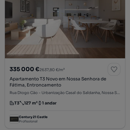
335 000 €
2637,80 €/m²
Apartamento T3 Novo em Nossa Senhora de
Fátima, Entroncamento
Rua Diogo Cão - Urbanização Casal do Saldanha, Nossa Senhora de Fátima, Entroncamento, Santarém
T3
127 m²
1 andar
Tipologia
Preço por metro quadrado
Andar
Century 21 Castle
Profissional