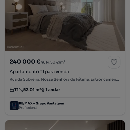
240 000 €
4614,50 €/m²
Apartamento T1 para venda
Rua da Sobreira, Nossa Senhora de Fátima, Entroncamento, Santarém
T1
52.01 m²
1 andar
Tipologia
Preço por metro quadrado
Andar
RE/MAX + Grupo Vantagem
Profissional