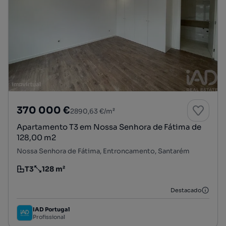
370 000 €
2890,63 €/m²
Apartamento T3 em Nossa Senhora de Fátima de
128,00 m2
Nossa Senhora de Fátima, Entroncamento, Santarém
T3
128 m²
Tipologia
Preço por metro quadrado
Destacado
IAD Portugal
Profissional