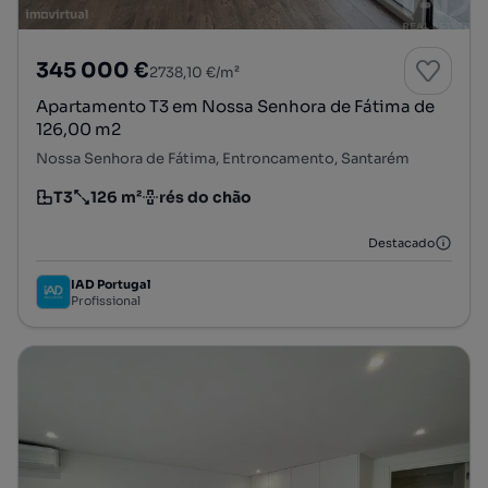
345 000 €
2738,10 €/m²
Apartamento T3 em Nossa Senhora de Fátima de
126,00 m2
Nossa Senhora de Fátima, Entroncamento, Santarém
T3
126 m²
rés do chão
Tipologia
Preço por metro quadrado
Andar
Destacado
IAD Portugal
Profissional