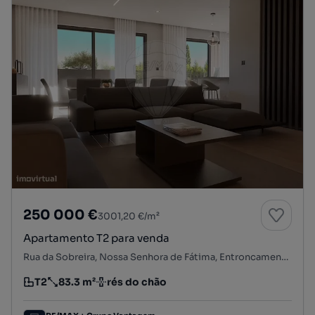
250 000 €
3001,20 €/m²
Apartamento T2 para venda
Rua da Sobreira, Nossa Senhora de Fátima, Entroncamento, Santarém
T2
83.3 m²
rés do chão
Tipologia
Preço por metro quadrado
Andar