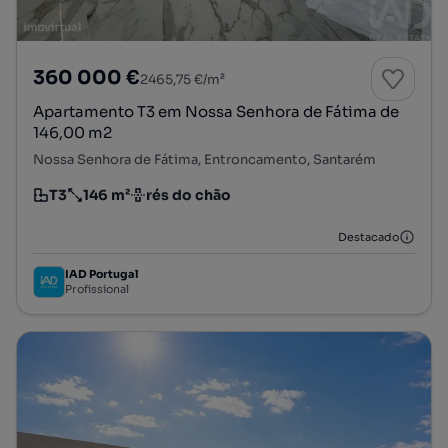
360 000 €
2465,75 €/m²
Apartamento T3 em Nossa Senhora de Fátima de
146,00 m2
Nossa Senhora de Fátima, Entroncamento, Santarém
T3
146 m²
rés do chão
Tipologia
Preço por metro quadrado
Andar
Destacado
IAD Portugal
Profissional