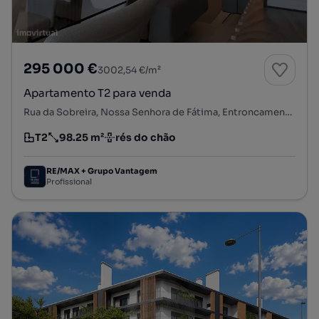
295 000 €
3002,54 €/m²
Apartamento T2 para venda
Rua da Sobreira, Nossa Senhora de Fátima, Entroncamento, Santarém
T2
98.25 m²
rés do chão
Tipologia
Preço por metro quadrado
Andar
RE/MAX + Grupo Vantagem
Profissional