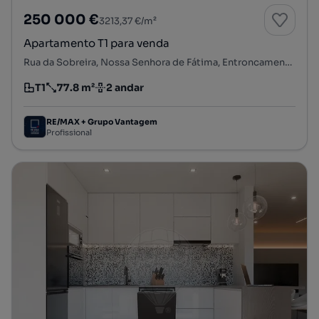
250 000 €
3213,37 €/m²
Apartamento T1 para venda
Rua da Sobreira, Nossa Senhora de Fátima, Entroncamento, Santarém
T1
77.8 m²
2 andar
Tipologia
Preço por metro quadrado
Andar
RE/MAX + Grupo Vantagem
Profissional