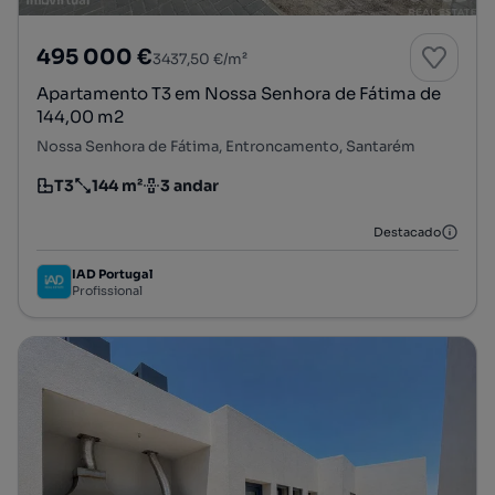
495 000 €
3437,50 €/m²
Apartamento T3 em Nossa Senhora de Fátima de
144,00 m2
Nossa Senhora de Fátima, Entroncamento, Santarém
T3
144 m²
3 andar
Tipologia
Preço por metro quadrado
Andar
Destacado
IAD Portugal
Profissional