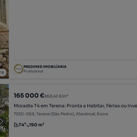
PREDIMED IMOBILÍARIA
Profissional
/
15
165 000 €
868,42 €/m²
Moradia T4 em Terena: Pronta a Habitar, Férias ou In
7250-069, Terena (São Pedro), Alandroal, Évora
T4
190 m²
Tipologia
Preço por metro quadrado