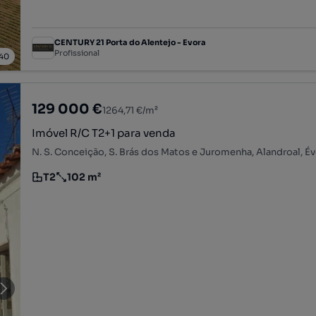
CENTURY 21 Porta do Alentejo - Evora
Profissional
40
129 000 €
1264,71 €/m²
Imóvel R/C T2+1 para venda
N. S. Conceição, S. Brás dos Matos e Juromenha, Alandroal, É
T2
102 m²
Tipologia
Preço por metro quadrado