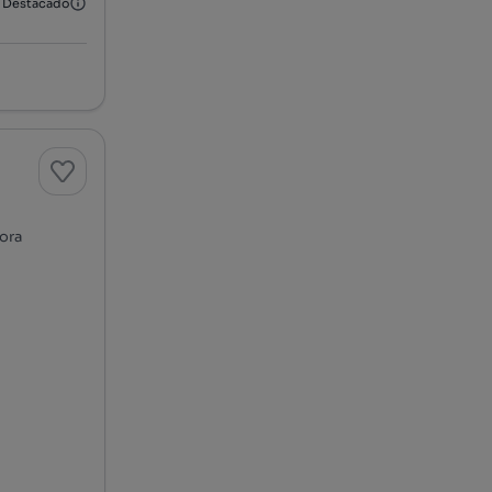
Destacado
vora