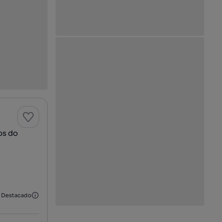
os do
Destacado