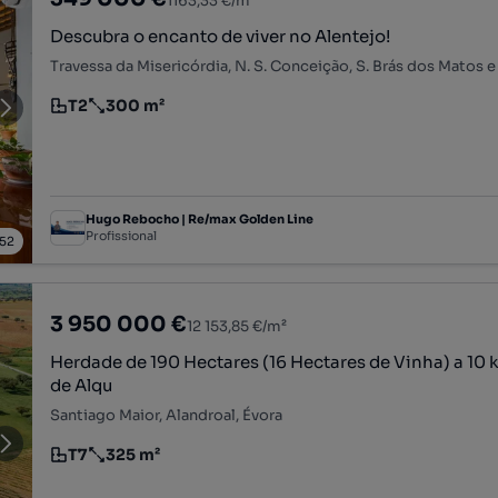
1163,33 €/m²
Descubra o encanto de viver no Alentejo!
T2
300 m²
Tipologia
Preço por metro quadrado
Hugo Rebocho | Re/max Golden Line
Profissional
52
3 950 000 €
12 153,85 €/m²
Herdade de 190 Hectares (16 Hectares de Vinha) a 10 
de Alqu
Santiago Maior, Alandroal, Évora
T7
325 m²
Tipologia
Preço por metro quadrado