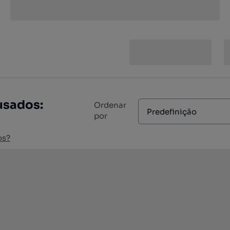
usados:
Ordenar
Predefinição
por
os?