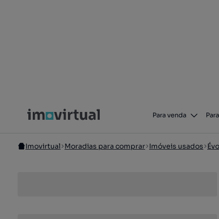
Para venda
Para
Imovirtual
Moradias para comprar
Imóveis usados
Évo