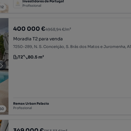
Investidores de Portugal
Profissional
/
12
400 000 €
4968,94 €/m²
Moradia T2 para venda
T2
80.5 m²
Tipologia
Preço por metro quadrado
Remax Urban Palacio
Profissional
50
349 000 €