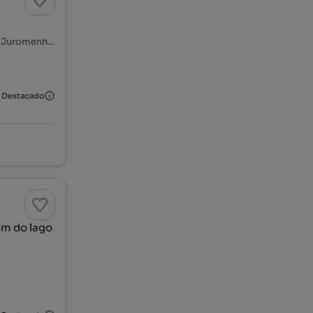
Travessa da Misericórdia, N. S. Conceição, S. Brás dos Matos e Juromenha, Alandroal, Évora
Destacado
km do lago