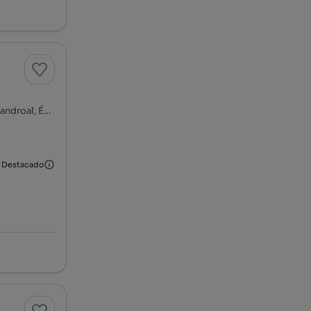
7250-289, N. S. Conceição, S. Brás dos Matos e Juromenha, Alandroal, Évora
Destacado