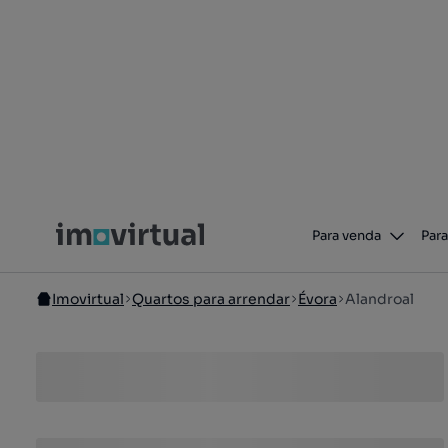
Para venda
Para
Imovirtual
Quartos para arrendar
Évora
Alandroal