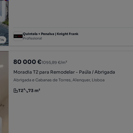
Quintela + Penalva | Knight Frank
Profissional
/
14
80 000 €
1095,89 €/m²
Moradia T2 para Remodelar - Paúla / Abrigada
Abrigada e Cabanas de Torres, Alenquer, Lisboa
T2
73 m²
Tipologia
Preço por metro quadrado