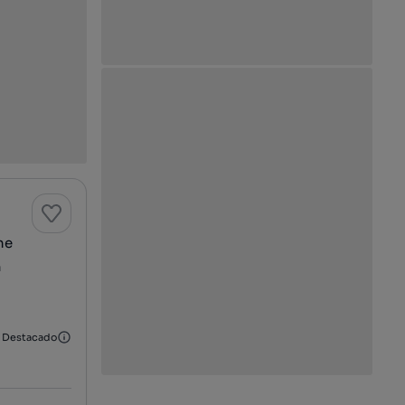
he
a
Destacado