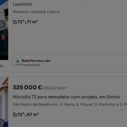
Lourinhã
Ribamar, Lourinhã, Lisboa
T2
71 m²
Tipologia
Preço por metro quadrado
Rute Ferreira, Lda
Profissional
24
325 000 €
3350,52 €/m²
Moradia T2 para remodelar com projeto, em Sintra
T2
97 m²
Tipologia
Preço por metro quadrado