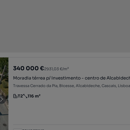
340 000 €
2931,03 €/m²
Moradia térrea p/ Investimento - centro de Alcabidec
Travessa Cerrado da Pia, Bicesse, Alcabideche, Cascais, Lisbo
T2
116 m²
Tipologia
Preço por metro quadrado