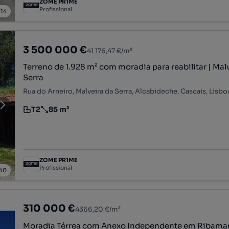
ZOME PR1ME
Profissional
/
14
3 500 000 €
41 176,47 €/m²
Terreno de 1.928 m² com moradia para reabilitar | Mal
Serra
Rua do Arneiro, Malveira da Serra, Alcabideche, Cascais, Lisbo
T2
85 m²
Tipologia
Preço por metro quadrado
ZOME PR1ME
Profissional
40
310 000 €
4366,20 €/m²
Moradia Térrea com Anexo Independente em Ribamar