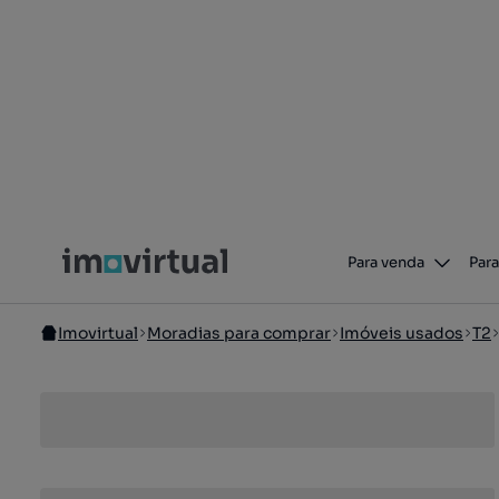
Para venda
Para
Imovirtual
Moradias para comprar
Imóveis usados
T2