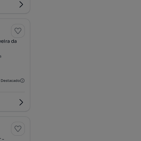
veira da
a
Destacado
 -