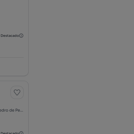
Destacado
São Pedro de Penaferrim, S. Maria, S. Miguel, S. Martinho e S. Pedro de Penaferrim, Sintra, Lisboa
Destacado