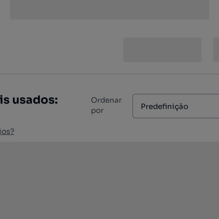
is usados:
Ordenar
Predefinição
por
ios?