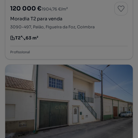
120 000 €
1904,76 €/m²
Moradia T2 para venda
3090-497, Paião, Figueira da Foz, Coimbra
T2
63 m²
Tipologia
Preço por metro quadrado
Profissional