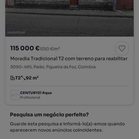
115 000 €
1250 €/m²
Moradia Tradicional T2 com terreno para reabilitar
3090-495, Paião, Figueira da Foz, Coimbra
T2
92 m²
Tipologia
Preço por metro quadrado
CENTURY21 Aqua
Profissional
Pesquisa um negócio perfeito?
Guarde esta pesquisa e informá-lo(a)-emos quando
aparecerem novos anúncios coincidentes.