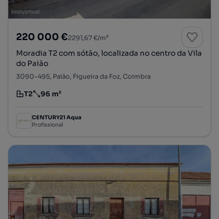
220 000 €
2291,67 €/m²
Moradia T2 com sótão, localizada no centro da Vila
do Paião
3090-495, Paião, Figueira da Foz, Coimbra
T2
96 m²
Tipologia
Preço por metro quadrado
CENTURY21 Aqua
Profissional