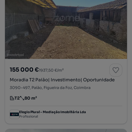
155 000 €
1937,50 €/m²
Moradia T2 Paião| Investimento| Oportunidade
3090-497, Paião, Figueira da Foz, Coimbra
T2
80 m²
Tipologia
Preço por metro quadrado
Elogio Plural - Mediação Imobiliária Lda
Profissional