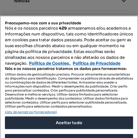
Notícias
PORTAIS
Preocupamo-nos com a sua privacidade
Nós e os nossos parceiros
429
armazenamos e/ou acedemos a
informações num dispositivo, tais como identificadores únicos
Mapa do Site
em cookies para tratar dados pessoais. Pode aceitar ou gerir as
suas escolhas clicando abaixo ou em qualquer momento na
página da política de privacidade. Estas escolhas serão
sinalizadas aos nossos parceiros e não afetarão os dados de
Contacte-nos
navegação.
Política de Cookies,
Política de Privacidade
Nós e os nossos parceiros tratamos os dados para fornecermos:
Utilizar dados de geolocalização precisos. Procurar ativamente as características
do dispositivo para identificação. Compreender os públicos através de estatísticas
SIGA-NOS:
ou combinações de dados de diferentes fontes. Armazenar e/ou aceder a
informações num dispositivo. Medir o desempenho da publicidade. Criar perfis
para personalizar conteúdos. Criar perfis para publicidade personalizada.
Desenvolver e melhorar serviços. Utilizar dados limitados para selecionar
publicidade. Medir o desempenho dos conteúdos. Utilizar dados limitados para
selecionar conteúdos. Utilizar perfis para selecionar publicidade personalizada.
DESCARREGAR NA:
Utilizar perfis para selecionar conteúdos personalizados.
Lista de parceiros (fornecedores)
Aceitar tudo