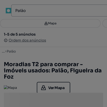
1
Mapa
Mapa
Filtros
Guardar pesquisa
4
1-5 de 5 anúncios
1-5 de 5 anúncios
Ordenar
Ordem dos anúncios
Ordem dos anúncios
...
Paião
Moradias T2 para comprar -
imóveis usados: Paião, Figueira da
Foz
Ver Mapa