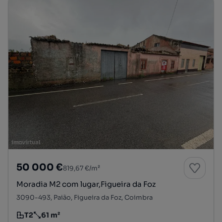
50 000 €
819,67 €/m²
Moradia M2 com lugar,Figueira da Foz
3090-493, Paião, Figueira da Foz, Coimbra
T2
61 m²
Tipologia
Preço por metro quadrado