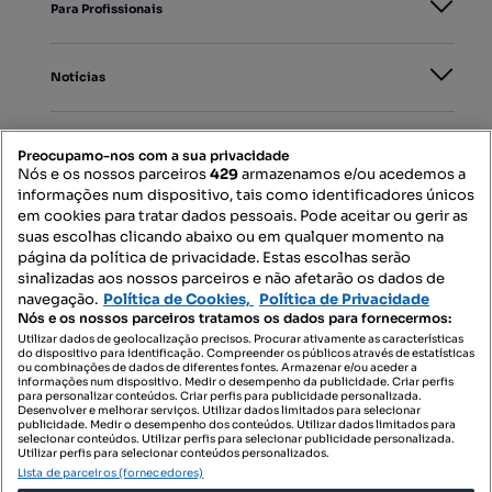
Para Profissionais
Notícias
PORTAIS
Preocupamo-nos com a sua privacidade
Nós e os nossos parceiros
429
armazenamos e/ou acedemos a
informações num dispositivo, tais como identificadores únicos
Mapa do Site
em cookies para tratar dados pessoais. Pode aceitar ou gerir as
suas escolhas clicando abaixo ou em qualquer momento na
página da política de privacidade. Estas escolhas serão
sinalizadas aos nossos parceiros e não afetarão os dados de
Contacte-nos
navegação.
Política de Cookies,
Política de Privacidade
Nós e os nossos parceiros tratamos os dados para fornecermos:
Utilizar dados de geolocalização precisos. Procurar ativamente as características
do dispositivo para identificação. Compreender os públicos através de estatísticas
SIGA-NOS:
ou combinações de dados de diferentes fontes. Armazenar e/ou aceder a
informações num dispositivo. Medir o desempenho da publicidade. Criar perfis
para personalizar conteúdos. Criar perfis para publicidade personalizada.
Desenvolver e melhorar serviços. Utilizar dados limitados para selecionar
publicidade. Medir o desempenho dos conteúdos. Utilizar dados limitados para
selecionar conteúdos. Utilizar perfis para selecionar publicidade personalizada.
DESCARREGAR NA:
Utilizar perfis para selecionar conteúdos personalizados.
Lista de parceiros (fornecedores)