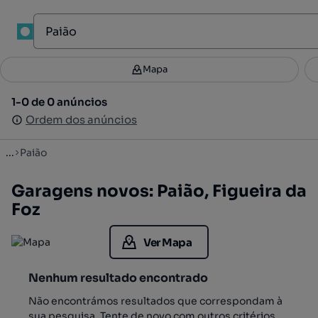
1
Mapa
Mapa
Filtros
Guardar pesquisa
3
1-0 de 0 anúncios
1-0 de 0 anúncios
Ordenar
Ordem dos anúncios
Ordem dos anúncios
...
Paião
Garagens novos: Paião, Figueira da
Foz
Ver Mapa
Nenhum resultado encontrado
Não encontrámos resultados que correspondam à
sua pesquisa. Tente de novo com outros critérios