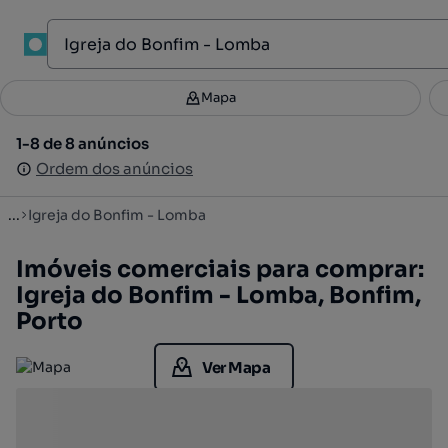
1
Mapa
Mapa
Filtros
Guardar pesquisa
2
1-8 de 8 anúncios
1-8 de 8 anúncios
Ordenar
Ordem dos anúncios
Ordem dos anúncios
...
Igreja do Bonfim - Lomba
Imóveis comerciais para comprar:
Igreja do Bonfim - Lomba, Bonfim,
Porto
Ver Mapa