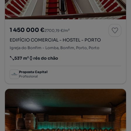
1 450 000 €
2700,19 €/m²
EDIFÍCIO COMERCIAL - HOSTEL - PORTO
Igreja do Bonfim - Lomba, Bonfim, Porto, Porto
537 m²
rés do chão
Preço por metro quadrado
Andar
Proposta Capital
Profissional