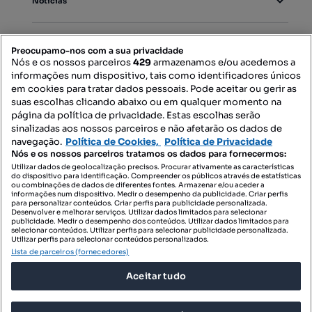
Notícias
PORTAIS
Preocupamo-nos com a sua privacidade
Nós e os nossos parceiros
429
armazenamos e/ou acedemos a
informações num dispositivo, tais como identificadores únicos
Mapa do Site
em cookies para tratar dados pessoais. Pode aceitar ou gerir as
suas escolhas clicando abaixo ou em qualquer momento na
página da política de privacidade. Estas escolhas serão
sinalizadas aos nossos parceiros e não afetarão os dados de
Contacte-nos
navegação.
Política de Cookies,
Política de Privacidade
Nós e os nossos parceiros tratamos os dados para fornecermos:
Utilizar dados de geolocalização precisos. Procurar ativamente as características
do dispositivo para identificação. Compreender os públicos através de estatísticas
SIGA-NOS:
ou combinações de dados de diferentes fontes. Armazenar e/ou aceder a
informações num dispositivo. Medir o desempenho da publicidade. Criar perfis
para personalizar conteúdos. Criar perfis para publicidade personalizada.
Desenvolver e melhorar serviços. Utilizar dados limitados para selecionar
publicidade. Medir o desempenho dos conteúdos. Utilizar dados limitados para
selecionar conteúdos. Utilizar perfis para selecionar publicidade personalizada.
DESCARREGAR NA:
Utilizar perfis para selecionar conteúdos personalizados.
Lista de parceiros (fornecedores)
Aceitar tudo