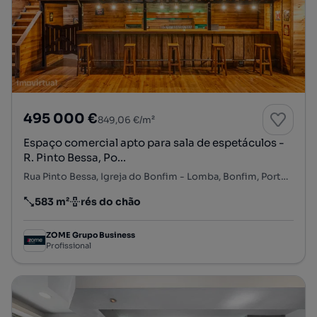
495 000 €
849,06 €/m²
Espaço comercial apto para sala de espetáculos -
R. Pinto Bessa, Po...
Rua Pinto Bessa, Igreja do Bonfim - Lomba, Bonfim, Porto, Porto
583 m²
rés do chão
Preço por metro quadrado
Andar
ZOME Grupo Business
Profissional