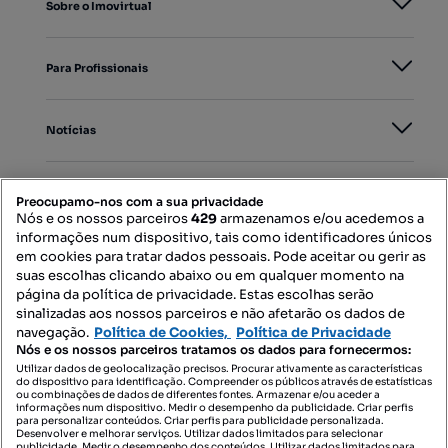
Sobre o Imovirtual
Para Profissionais
Notícias
PORTAIS
Preocupamo-nos com a sua privacidade
Nós e os nossos parceiros
429
armazenamos e/ou acedemos a
informações num dispositivo, tais como identificadores únicos
Mapa do Site
em cookies para tratar dados pessoais. Pode aceitar ou gerir as
suas escolhas clicando abaixo ou em qualquer momento na
página da política de privacidade. Estas escolhas serão
sinalizadas aos nossos parceiros e não afetarão os dados de
Contacte-nos
navegação.
Política de Cookies,
Política de Privacidade
Nós e os nossos parceiros tratamos os dados para fornecermos:
Utilizar dados de geolocalização precisos. Procurar ativamente as características
do dispositivo para identificação. Compreender os públicos através de estatísticas
SIGA-NOS:
ou combinações de dados de diferentes fontes. Armazenar e/ou aceder a
informações num dispositivo. Medir o desempenho da publicidade. Criar perfis
para personalizar conteúdos. Criar perfis para publicidade personalizada.
Desenvolver e melhorar serviços. Utilizar dados limitados para selecionar
publicidade. Medir o desempenho dos conteúdos. Utilizar dados limitados para