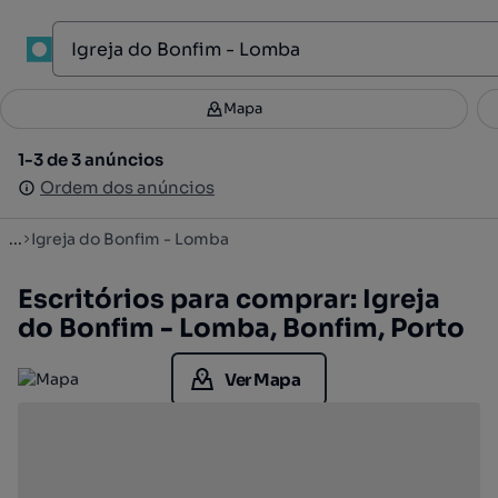
1
Mapa
Mapa
Filtros
Guardar pesquisa
3
1-3 de 3 anúncios
1-3 de 3 anúncios
Ordenar
Ordem dos anúncios
Ordem dos anúncios
...
Igreja do Bonfim - Lomba
Escritórios para comprar: Igreja
do Bonfim - Lomba, Bonfim, Porto
Ver Mapa