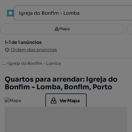
1
Mapa
Mapa
Filtros
Guardar pesquisa
3
1-1 de 1 anúncios
1-1 de 1 anúncios
Ordenar
Ordem dos anúncios
Ordem dos anúncios
...
Igreja do Bonfim - Lomba
Quartos para arrendar: Igreja do
Bonfim - Lomba, Bonfim, Porto
Ver Mapa