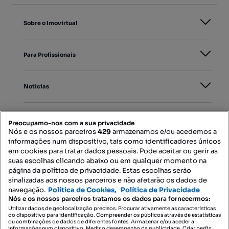
Sobre o Imovirtual
Para Profissionais
Notícias
PORTAIS
Preocupamo-nos com a sua privacidade
Nós e os nossos parceiros
429
armazenamos e/ou acedemos a
informações num dispositivo, tais como identificadores únicos
Mapa do Site
em cookies para tratar dados pessoais. Pode aceitar ou gerir as
suas escolhas clicando abaixo ou em qualquer momento na
página da política de privacidade. Estas escolhas serão
sinalizadas aos nossos parceiros e não afetarão os dados de
Contacte-nos
navegação.
Política de Cookies,
Política de Privacidade
Nós e os nossos parceiros tratamos os dados para fornecermos:
Utilizar dados de geolocalização precisos. Procurar ativamente as características
do dispositivo para identificação. Compreender os públicos através de estatísticas
SIGA-NOS:
ou combinações de dados de diferentes fontes. Armazenar e/ou aceder a
informações num dispositivo. Medir o desempenho da publicidade. Criar perfis