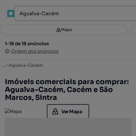
1
Mapa
Mapa
Filtros
Guardar pesquisa
2
1-18 de 18 anúncios
1-18 de 18 anúncios
Ordenar
Ordem dos anúncios
Ordem dos anúncios
...
Agualva-Cacém
Imóveis comerciais para comprar:
Agualva-Cacém, Cacém e São
Marcos, Sintra
Ver Mapa