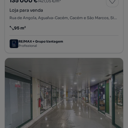
135 000 €
1421,05 €/m²
Loja para venda
Rua de Angola, Agualva-Cacém, Cacém e São Marcos, Sintra, Lisboa
95 m²
Preço por metro quadrado
RE/MAX + Grupo Vantagem
Profissional