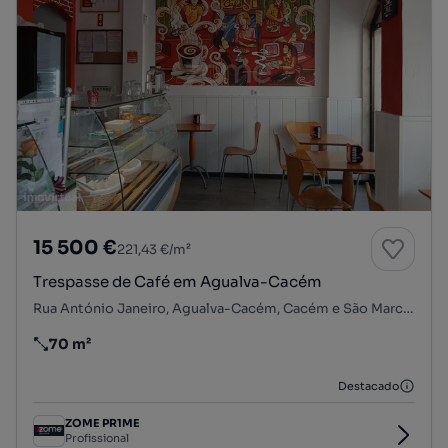
15 500 €
221,43 €/m²
Trespasse de Café em Agualva-Cacém
Rua António Janeiro, Agualva-Cacém, Cacém e São Marcos, Sintra, Lisboa
70 m²
Preço por metro quadrado
Destacado
ZOME PR1ME
Profissional