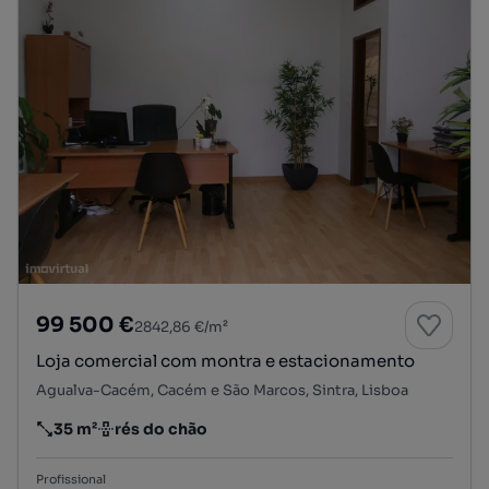
99 500 €
2842,86 €/m²
Loja comercial com montra e estacionamento
Agualva-Cacém, Cacém e São Marcos, Sintra, Lisboa
35 m²
rés do chão
Preço por metro quadrado
Andar
Profissional