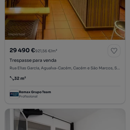
29 490 €
921,56 €/m²
Trespasse para venda
Rua Elias Garcia, Agualva-Cacém, Cacém e São Marcos, Sintra, Lisboa
32 m²
Preço por metro quadrado
Remax Grupo Team
Profissional