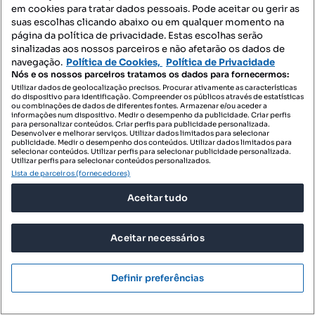
Imóveis para arrendar - Agualva-Cacém
em cookies para tratar dados pessoais. Pode aceitar ou gerir as
suas escolhas clicando abaixo ou em qualquer momento na
Apartamentos para arrendar - Agualva-Cacém
página da política de privacidade. Estas escolhas serão
sinalizadas aos nossos parceiros e não afetarão os dados de
T0 para arrendar - Agualva-Cacém
navegação.
Política de Cookies,
Política de Privacidade
Nós e os nossos parceiros tratamos os dados para fornecermos:
Moradias para arrendar - Agualva-Cacém
Utilizar dados de geolocalização precisos. Procurar ativamente as características
do dispositivo para identificação. Compreender os públicos através de estatísticas
Quartos para arrendar - Agualva-Cacém
ou combinações de dados de diferentes fontes. Armazenar e/ou aceder a
informações num dispositivo. Medir o desempenho da publicidade. Criar perfis
Terrenos para arrendar - Agualva-Cacém
para personalizar conteúdos. Criar perfis para publicidade personalizada.
Desenvolver e melhorar serviços. Utilizar dados limitados para selecionar
publicidade. Medir o desempenho dos conteúdos. Utilizar dados limitados para
Espaços comerciais para arrendar - Agualva-Cacém
selecionar conteúdos. Utilizar perfis para selecionar publicidade personalizada.
Utilizar perfis para selecionar conteúdos personalizados.
Escritórios para arrendar - Agualva-Cacém
Lista de parceiros (fornecedores)
Armazéns para arrendar - Agualva-Cacém
Aceitar tudo
Garagens para arrendar - Agualva-Cacém
Aceitar necessários
Villa para arrendar - Agualva-Cacém
Penthouse para arrendar - Agualva-Cacém
Definir preferências
Empreendimentos - Agualva-Cacém