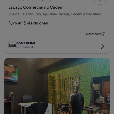
Espaço Comercial no Cacém
Rua de Vale Mourão, Agualva-Cacém, Cacém e São Marcos, Sintra, Lisboa
75 m²
rés do chão
Preço por metro quadrado
Andar
Destacado
ZOME PR1ME
Profissional