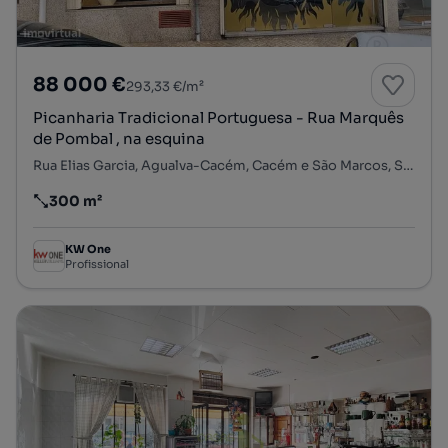
88 000 €
293,33 €/m²
Picanharia Tradicional Portuguesa - Rua Marquês
de Pombal , na esquina
Rua Elias Garcia, Agualva-Cacém, Cacém e São Marcos, Sintra, Lisboa
300 m²
Preço por metro quadrado
KW One
Profissional