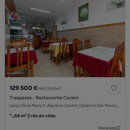
129 500 €
1962,12 €/m²
Trespasse - Restaurante Cacém
Largo Dona Maria II, Agualva-Cacém, Cacém e São Marcos, Sintra, Lisboa
66 m²
rés do chão
Preço por metro quadrado
Andar
Destacado