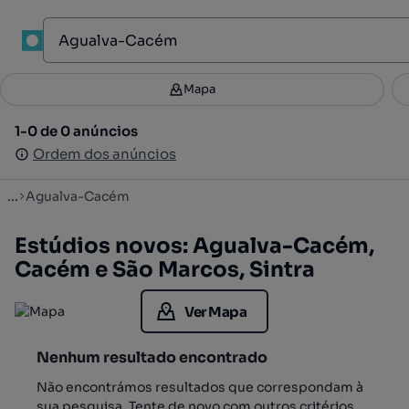
1
Mapa
Mapa
Filtros
Guardar pesquisa
3
1-0 de 0 anúncios
1-0 de 0 anúncios
Ordenar
Ordem dos anúncios
Ordem dos anúncios
...
Agualva-Cacém
Estúdios novos: Agualva-Cacém,
Cacém e São Marcos, Sintra
Ver Mapa
Nenhum resultado encontrado
Não encontrámos resultados que correspondam à
sua pesquisa. Tente de novo com outros critérios