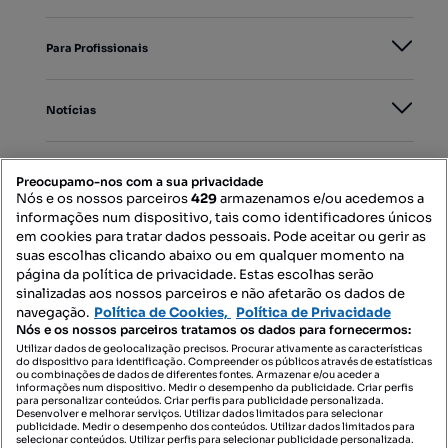
Para Profissionais
Notícias
PORTAIS
Preocupamo-nos com a sua privacidade
Nós e os nossos parceiros
429
armazenamos e/ou acedemos a
informações num dispositivo, tais como identificadores únicos
Mapa do Site
em cookies para tratar dados pessoais. Pode aceitar ou gerir as
suas escolhas clicando abaixo ou em qualquer momento na
página da política de privacidade. Estas escolhas serão
sinalizadas aos nossos parceiros e não afetarão os dados de
Contacte-nos
navegação.
Política de Cookies,
Política de Privacidade
Nós e os nossos parceiros tratamos os dados para fornecermos:
Utilizar dados de geolocalização precisos. Procurar ativamente as características
do dispositivo para identificação. Compreender os públicos através de estatísticas
SIGA-NOS:
ou combinações de dados de diferentes fontes. Armazenar e/ou aceder a
informações num dispositivo. Medir o desempenho da publicidade. Criar perfis
para personalizar conteúdos. Criar perfis para publicidade personalizada.
Desenvolver e melhorar serviços. Utilizar dados limitados para selecionar
publicidade. Medir o desempenho dos conteúdos. Utilizar dados limitados para
selecionar conteúdos. Utilizar perfis para selecionar publicidade personalizada.
DESCARREGAR NA: