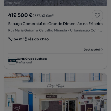
419 500 €
2557,93 €/m²
Espaço Comercial de Grande Dimensão na Ericeira
Rua Maria Guiomar Carvalho Miranda - Urbanização Colinas do Atlântico, Ericeira Norte, Ericeira, Mafra, Lisboa
164 m²
rés do chão
Preço por metro quadrado
Andar
Destacado
ZOME Grupo Business
Profissional