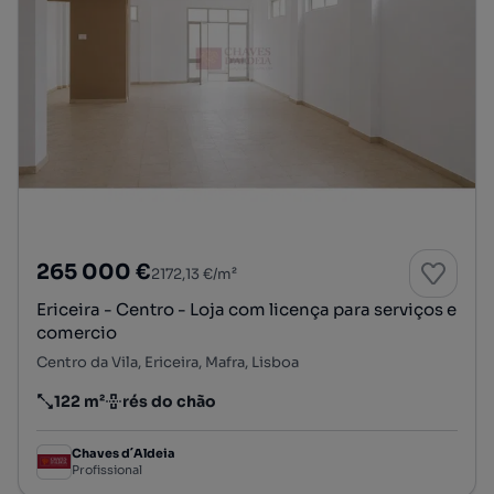
265 000 €
2172,13 €/m²
Ericeira - Centro - Loja com licença para serviços e
comercio
Centro da Vila, Ericeira, Mafra, Lisboa
122 m²
rés do chão
Preço por metro quadrado
Andar
Chaves d´Aldeia
Profissional