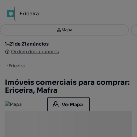
1
Mapa
Mapa
Filtros
Guardar pesquisa
2
1-21 de 21 anúncios
1-21 de 21 anúncios
Ordenar
Ordem dos anúncios
Ordem dos anúncios
...
Ericeira
Imóveis comerciais para comprar:
Ericeira, Mafra
Ver Mapa