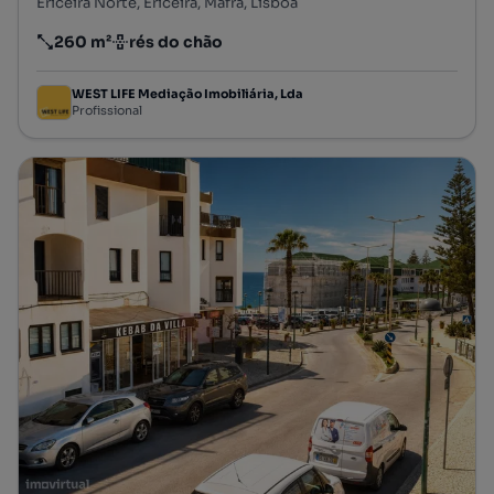
Ericeira Norte, Ericeira, Mafra, Lisboa
260 m²
rés do chão
Preço por metro quadrado
Andar
WEST LIFE Mediação Imobiliária, Lda
Profissional