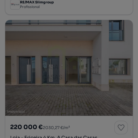
RE/MAX Siimgroup
Profissional
220 000 €
2030,27 €/m²
Loja - Ericeira 4 Km, A Casa das Casas