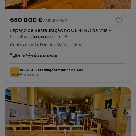
650 000 €
7738,10 €/m²
Espaço de Restauração no CENTRO da Vila -
Localização excelente - A...
Centro da Vila, Ericeira, Mafra, Lisboa
84 m²
rés do chão
Preço por metro quadrado
Andar
WEST LIFE Mediação Imobiliária, Lda
Profissional