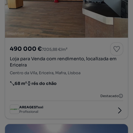
490 000 €
7205,88 €/m²
Loja para Venda com rendimento, localizada em
Ericeira
Centro da Vila, Ericeira, Mafra, Lisboa
68 m²
rés do chão
Preço por metro quadrado
Andar
Destacado
AREAGESTxxi
Profissional