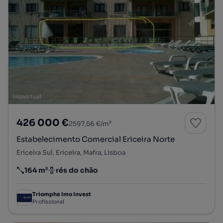
426 000 €
2597,56 €/m²
Estabelecimento Comercial Ericeira Norte
Ericeira Sul, Ericeira, Mafra, Lisboa
164 m²
rés do chão
Preço por metro quadrado
Andar
Triomphe Imo Invest
Profissional