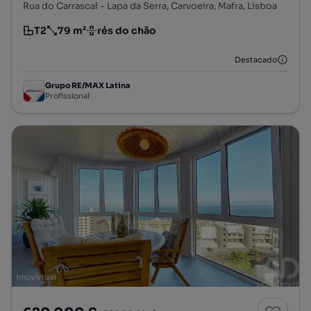
Rua do Carrascal - Lapa da Serra, Carvoeira, Mafra, Lisboa
T2
79 m²
rés do chão
Tipologia
Preço por metro quadrado
Andar
Destacado
Grupo RE/MAX Latina
Profissional