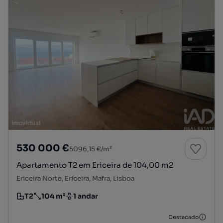
530 000 €
5096,15 €/m²
Apartamento T2 em Ericeira de 104,00 m2
Ericeira Norte, Ericeira, Mafra, Lisboa
T2
104 m²
1 andar
Tipologia
Preço por metro quadrado
Andar
Destacado