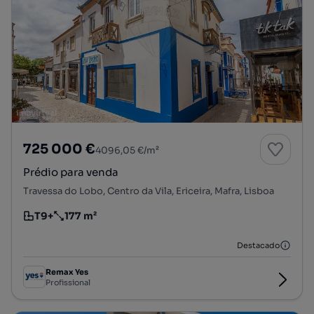
725 000 €
4096,05 €/m²
Prédio para venda
Travessa do Lobo, Centro da Vila, Ericeira, Mafra, Lisboa
T9+
177 m²
Tipologia
Preço por metro quadrado
Destacado
Remax Yes
Profissional