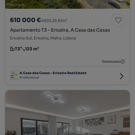
610 000 €
4959,35 €/m²
Apartamento T3 - Ericeira, A Casa das Casas
Ericeira Sul, Ericeira, Mafra, Lisboa
T3
123 m²
Tipologia
Preço por metro quadrado
Destacado
A Casa das Casas - Ericeira Real Estate
Profissional