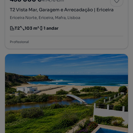
4174,76 €/m²
T2 Vista Mar, Garagem e Arrecadação | Ericeira
Ericeira Norte, Ericeira, Mafra, Lisboa
T2
103 m²
1 andar
Tipologia
Preço por metro quadrado
Andar
Profissional