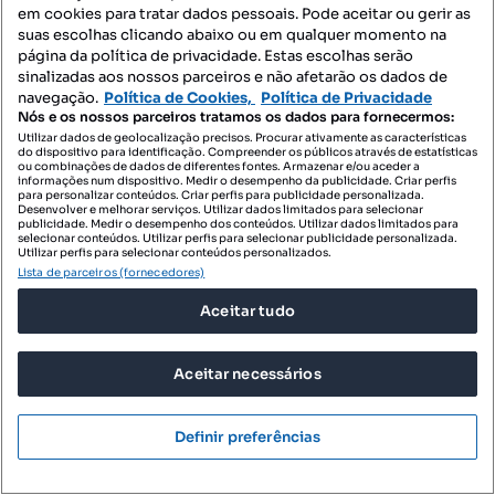
Grupo RE/MAX Latina
em cookies para tratar dados pessoais. Pode aceitar ou gerir as
Profissional
suas escolhas clicando abaixo ou em qualquer momento na
página da política de privacidade. Estas escolhas serão
sinalizadas aos nossos parceiros e não afetarão os dados de
navegação.
Política de Cookies,
Política de Privacidade
Nós e os nossos parceiros tratamos os dados para fornecermos:
Utilizar dados de geolocalização precisos. Procurar ativamente as características
do dispositivo para identificação. Compreender os públicos através de estatísticas
ou combinações de dados de diferentes fontes. Armazenar e/ou aceder a
informações num dispositivo. Medir o desempenho da publicidade. Criar perfis
para personalizar conteúdos. Criar perfis para publicidade personalizada.
Desenvolver e melhorar serviços. Utilizar dados limitados para selecionar
publicidade. Medir o desempenho dos conteúdos. Utilizar dados limitados para
selecionar conteúdos. Utilizar perfis para selecionar publicidade personalizada.
Utilizar perfis para selecionar conteúdos personalizados.
Lista de parceiros (fornecedores)
Aceitar tudo
Aceitar necessários
Definir preferências