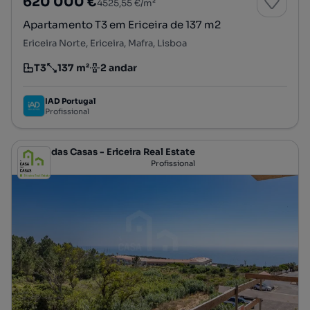
620 000 €
4525,55 €/m²
Apartamento T3 em Ericeira de 137 m2
Ericeira Norte, Ericeira, Mafra, Lisboa
T3
137 m²
2 andar
Tipologia
Preço por metro quadrado
Andar
IAD Portugal
Profissional
A Casa das Casas - Ericeira Real Estate
Profissional