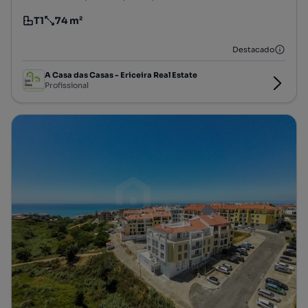
T1
74 m²
Tipologia
Preço por metro quadrado
Destacado
A Casa das Casas - Ericeira Real Estate
Profissional