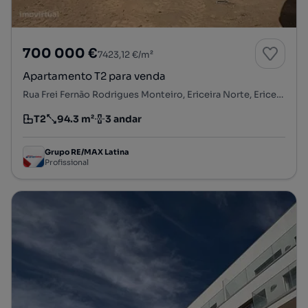
700 000 €
7423,12 €/m²
Apartamento T2 para venda
Rua Frei Fernão Rodrigues Monteiro, Ericeira Norte, Ericeira, Mafra, Lisboa
T2
94.3 m²
3 andar
Tipologia
Preço por metro quadrado
Andar
Grupo RE/MAX Latina
Profissional