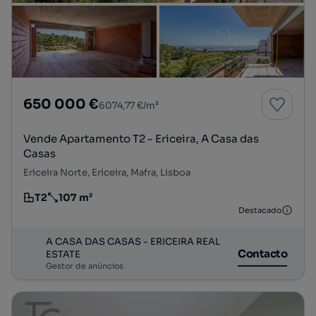
650 000 €
6074,77 €/m²
Vende Apartamento T2 - Ericeira, A Casa das
Casas
Ericeira Norte, Ericeira, Mafra, Lisboa
T2
107 m²
Tipologia
Preço por metro quadrado
Destacado
A CASA DAS CASAS - ERICEIRA REAL
Contacto
ESTATE
Gestor de anúncios