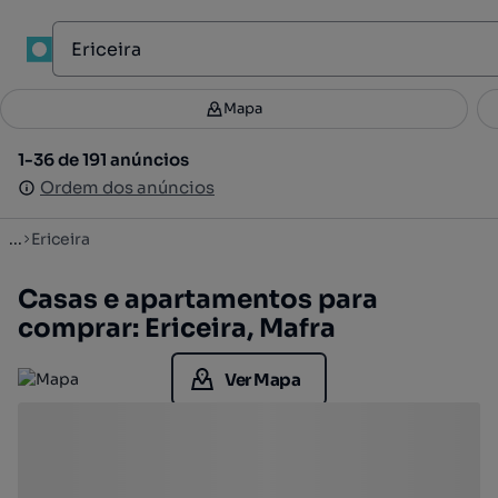
1
Mapa
Mapa
Filtros
Guardar pesquisa
1
1-36 de 191 anúncios
1-36 de 191 anúncios
Ordenar
Ordem dos anúncios
Ordem dos anúncios
...
Ericeira
Casas e apartamentos para
comprar: Ericeira, Mafra
Ver Mapa