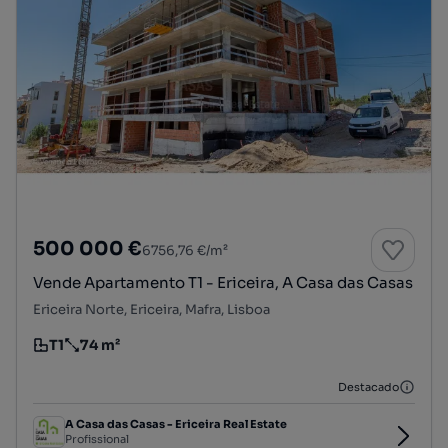
500 000 €
6756,76 €/m²
Vende Apartamento T1 - Ericeira, A Casa das Casas
Ericeira Norte, Ericeira, Mafra, Lisboa
T1
74 m²
Tipologia
Preço por metro quadrado
Destacado
A Casa das Casas - Ericeira Real Estate
Profissional