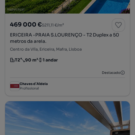
469 000 €
5211,11 €/m²
ERICEIRA -PRAIA S.LOURENÇO - T2 Duplex a 50
metros da areia.
Centro da Vila, Ericeira, Mafra, Lisboa
T2
90 m²
1 andar
Tipologia
Preço por metro quadrado
Andar
Destacado
Chaves d´Aldeia
Profissional