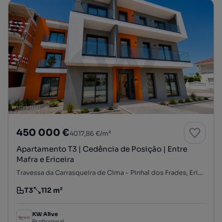
450 000 €
4017,86 €/m²
Apartamento T3 | Cedência de Posição | Entre
Mafra e Ericeira
Travessa da Carrasqueira de Cima - Pinhal dos Frades, Ericeira Nascente, Ericeira, Mafra, Lisboa
T3
112 m²
Tipologia
Preço por metro quadrado
KW Alive
Profissional