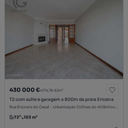
430 000 €
4174,76 €/m²
T2 com suíte e garagem a 800m da praia Ericeira
Rua Encosta do Casal - Urbanização Colinas do Atlântico, Ericeira Norte, Ericeira, Mafra, Lisboa
T2
103 m²
Tipologia
Preço por metro quadrado