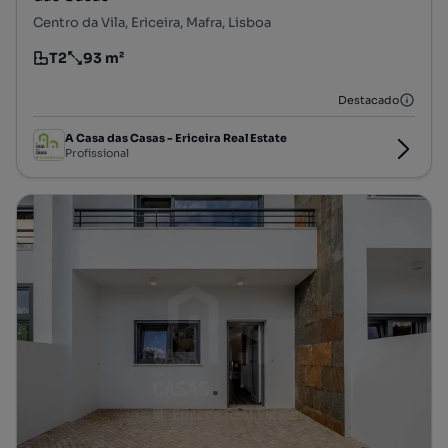
Centro da Vila, Ericeira, Mafra, Lisboa
T2
93 m²
Tipologia
Preço por metro quadrado
Destacado
A Casa das Casas - Ericeira Real Estate
Profissional