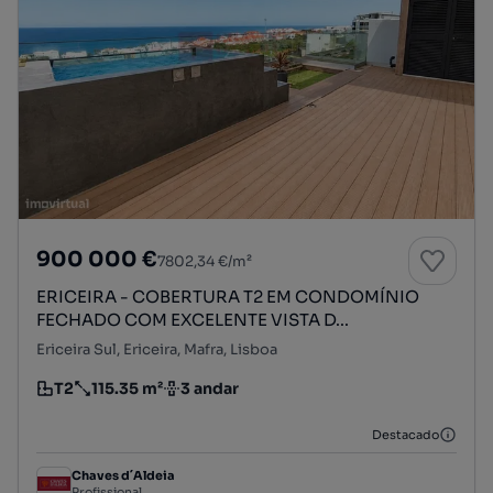
900 000 €
7802,34 €/m²
ERICEIRA - COBERTURA T2 EM CONDOMÍNIO
FECHADO COM EXCELENTE VISTA D...
Ericeira Sul, Ericeira, Mafra, Lisboa
T2
115.35 m²
3 andar
Tipologia
Preço por metro quadrado
Andar
Destacado
Chaves d´Aldeia
Profissional