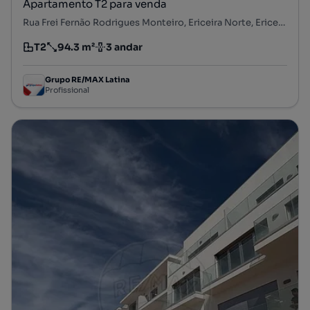
Apartamento T2 para venda
Rua Frei Fernão Rodrigues Monteiro, Ericeira Norte, Ericeira, Mafra, Lisboa
T2
94.3 m²
3 andar
Tipologia
Preço por metro quadrado
Andar
Grupo RE/MAX Latina
Profissional