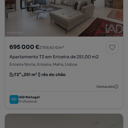
695 000 €
2768,92 €/m²
Apartamento T2 em Ericeira de 251,00 m2
Ericeira Norte, Ericeira, Mafra, Lisboa
T2
251 m²
rés do chão
Tipologia
Preço por metro quadrado
Andar
Destacado
IAD Portugal
Profissional