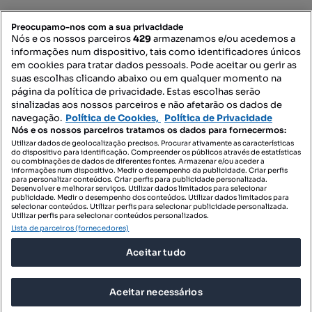
PORTAIS
Preocupamo-nos com a sua privacidade
Nós e os nossos parceiros
429
armazenamos e/ou acedemos a
informações num dispositivo, tais como identificadores únicos
Mapa do Site
em cookies para tratar dados pessoais. Pode aceitar ou gerir as
suas escolhas clicando abaixo ou em qualquer momento na
página da política de privacidade. Estas escolhas serão
sinalizadas aos nossos parceiros e não afetarão os dados de
Contacte-nos
navegação.
Política de Cookies,
Política de Privacidade
Nós e os nossos parceiros tratamos os dados para fornecermos:
Utilizar dados de geolocalização precisos. Procurar ativamente as características
do dispositivo para identificação. Compreender os públicos através de estatísticas
SIGA-NOS:
ou combinações de dados de diferentes fontes. Armazenar e/ou aceder a
informações num dispositivo. Medir o desempenho da publicidade. Criar perfis
para personalizar conteúdos. Criar perfis para publicidade personalizada.
Desenvolver e melhorar serviços. Utilizar dados limitados para selecionar
publicidade. Medir o desempenho dos conteúdos. Utilizar dados limitados para
selecionar conteúdos. Utilizar perfis para selecionar publicidade personalizada.
DESCARREGAR NA:
Utilizar perfis para selecionar conteúdos personalizados.
Lista de parceiros (fornecedores)
Aceitar tudo
Aceitar necessários
© 2026 Imovirtual.com, OLX Portugal, S.A.