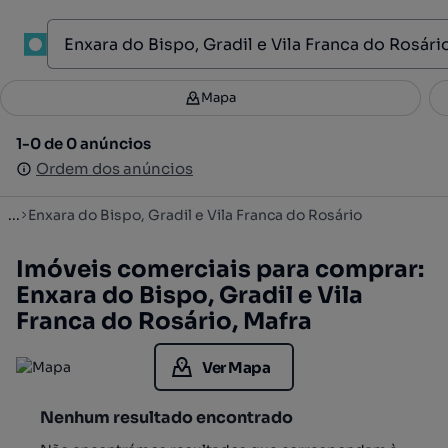
1
Mapa
Mapa
Filtros
Guardar pesquisa
2
1-0 de 0 anúncios
1-0 de 0 anúncios
Ordenar
Ordem dos anúncios
Ordem dos anúncios
...
Enxara do Bispo, Gradil e Vila Franca do Rosário
Imóveis comerciais para comprar:
Enxara do Bispo, Gradil e Vila
Franca do Rosário, Mafra
Ver Mapa
Nenhum resultado encontrado