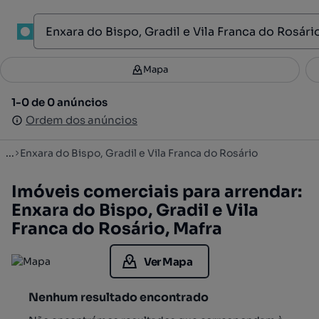
1
Mapa
Mapa
Filtros
Guardar pesquisa
3
1-0 de 0 anúncios
1-0 de 0 anúncios
Ordenar
Ordem dos anúncios
Ordem dos anúncios
...
Enxara do Bispo, Gradil e Vila Franca do Rosário
Imóveis comerciais para arrendar:
Enxara do Bispo, Gradil e Vila
Franca do Rosário, Mafra
Ver Mapa
Nenhum resultado encontrado