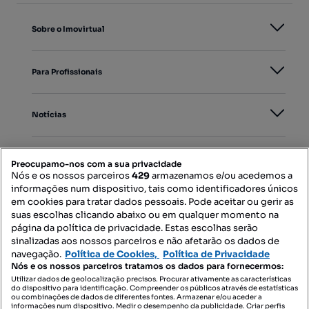
Sobre o Imovirtual
Para Profissionais
Notícias
PORTAIS
Preocupamo-nos com a sua privacidade
Nós e os nossos parceiros
429
armazenamos e/ou acedemos a
informações num dispositivo, tais como identificadores únicos
Mapa do Site
em cookies para tratar dados pessoais. Pode aceitar ou gerir as
suas escolhas clicando abaixo ou em qualquer momento na
página da política de privacidade. Estas escolhas serão
sinalizadas aos nossos parceiros e não afetarão os dados de
Contacte-nos
navegação.
Política de Cookies,
Política de Privacidade
Nós e os nossos parceiros tratamos os dados para fornecermos:
Utilizar dados de geolocalização precisos. Procurar ativamente as características
do dispositivo para identificação. Compreender os públicos através de estatísticas
SIGA-NOS:
ou combinações de dados de diferentes fontes. Armazenar e/ou aceder a
informações num dispositivo. Medir o desempenho da publicidade. Criar perfis