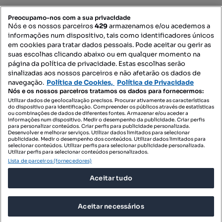
PORTAIS
Preocupamo-nos com a sua privacidade
Nós e os nossos parceiros
429
armazenamos e/ou acedemos a
informações num dispositivo, tais como identificadores únicos
Mapa do Site
em cookies para tratar dados pessoais. Pode aceitar ou gerir as
suas escolhas clicando abaixo ou em qualquer momento na
página da política de privacidade. Estas escolhas serão
sinalizadas aos nossos parceiros e não afetarão os dados de
Contacte-nos
navegação.
Política de Cookies,
Política de Privacidade
Nós e os nossos parceiros tratamos os dados para fornecermos:
Utilizar dados de geolocalização precisos. Procurar ativamente as características
do dispositivo para identificação. Compreender os públicos através de estatísticas
SIGA-NOS:
ou combinações de dados de diferentes fontes. Armazenar e/ou aceder a
informações num dispositivo. Medir o desempenho da publicidade. Criar perfis
para personalizar conteúdos. Criar perfis para publicidade personalizada.
Desenvolver e melhorar serviços. Utilizar dados limitados para selecionar
publicidade. Medir o desempenho dos conteúdos. Utilizar dados limitados para
selecionar conteúdos. Utilizar perfis para selecionar publicidade personalizada.
DESCARREGAR NA:
Utilizar perfis para selecionar conteúdos personalizados.
Lista de parceiros (fornecedores)
Aceitar tudo
Aceitar necessários
© 2026 Imovirtual.com, OLX Portugal, S.A.