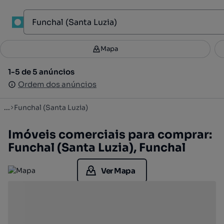
1
Mapa
Mapa
Filtros
Guardar pesquisa
2
1-5 de 5 anúncios
1-5 de 5 anúncios
Ordenar
Ordem dos anúncios
Ordem dos anúncios
...
Funchal (Santa Luzia)
Imóveis comerciais para comprar:
Funchal (Santa Luzia), Funchal
Ver Mapa