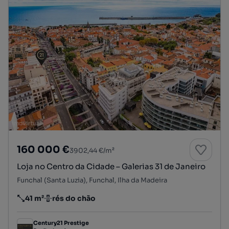
160 000 €
3902,44 €/m²
Loja no Centro da Cidade – Galerias 31 de Janeiro
Funchal (Santa Luzia), Funchal, Ilha da Madeira
41 m²
rés do chão
Preço por metro quadrado
Andar
Century21 Prestige