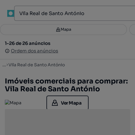
1
Mapa
Mapa
Filtros
Guardar pesquisa
2
1-26 de 26 anúncios
1-26 de 26 anúncios
Ordenar
Ordem dos anúncios
Ordem dos anúncios
...
Vila Real de Santo António
Imóveis comerciais para comprar:
Vila Real de Santo António
Ver Mapa