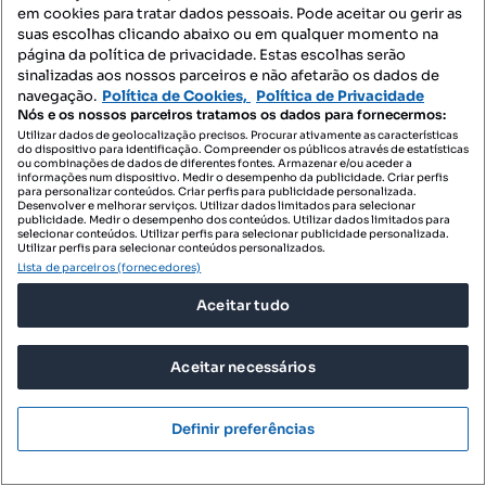
em cookies para tratar dados pessoais. Pode aceitar ou gerir as
110.87 m²
rés do chão
suas escolhas clicando abaixo ou em qualquer momento na
Preço por metro quadrado
Andar
página da política de privacidade. Estas escolhas serão
sinalizadas aos nossos parceiros e não afetarão os dados de
Garvetur - Mediação Imobiliária
navegação.
Política de Cookies,
Política de Privacidade
Profissional
Nós e os nossos parceiros tratamos os dados para fornecermos:
Utilizar dados de geolocalização precisos. Procurar ativamente as características
do dispositivo para identificação. Compreender os públicos através de estatísticas
ou combinações de dados de diferentes fontes. Armazenar e/ou aceder a
informações num dispositivo. Medir o desempenho da publicidade. Criar perfis
para personalizar conteúdos. Criar perfis para publicidade personalizada.
Desenvolver e melhorar serviços. Utilizar dados limitados para selecionar
publicidade. Medir o desempenho dos conteúdos. Utilizar dados limitados para
selecionar conteúdos. Utilizar perfis para selecionar publicidade personalizada.
Utilizar perfis para selecionar conteúdos personalizados.
Lista de parceiros (fornecedores)
Aceitar tudo
Aceitar necessários
Definir preferências
6 250 000 €
5553,83 €/m²