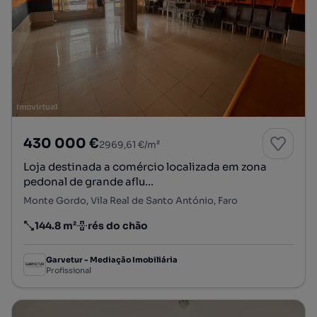
430 000 €
2969,61 €/m²
Loja destinada a comércio localizada em zona
pedonal de grande aflu...
Monte Gordo, Vila Real de Santo António, Faro
144.8 m²
rés do chão
Preço por metro quadrado
Andar
Garvetur - Mediação Imobiliária
Profissional