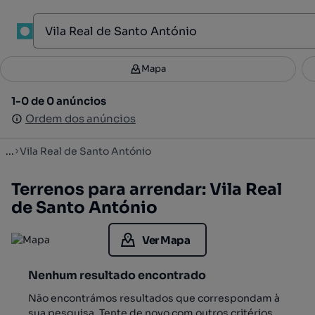
1
Mapa
Mapa
Filtros
Guardar pesquisa
3
1-0 de 0 anúncios
1-0 de 0 anúncios
Ordenar
Ordem dos anúncios
Ordem dos anúncios
...
Vila Real de Santo António
Terrenos para arrendar: Vila Real
de Santo António
Ver Mapa
Nenhum resultado encontrado
Não encontrámos resultados que correspondam à
sua pesquisa. Tente de novo com outros critérios