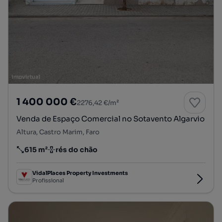
1 400 000 €
2276,42 €/m²
Venda de Espaço Comercial no Sotavento Algarvio
Altura, Castro Marim, Faro
615 m²
rés do chão
Preço por metro quadrado
Andar
VidalPlaces Property Investments
Profissional