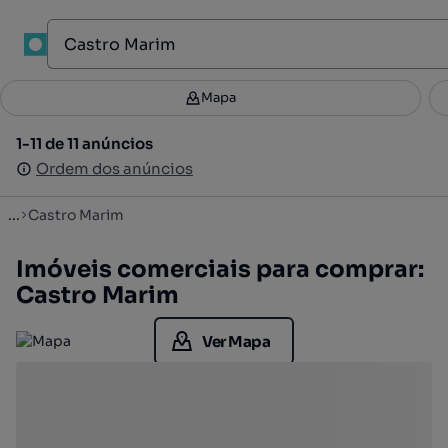
1
Mapa
Mapa
Filtros
Guardar pesquisa
2
1-11 de 11 anúncios
1-11 de 11 anúncios
Ordenar
Ordem dos anúncios
Ordem dos anúncios
...
Castro Marim
Imóveis comerciais para comprar:
Castro Marim
Ver Mapa