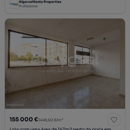
AlgarveManta Properties
Profissional
155 000 €
1448,60 €/m²
Loja com uma área de 147m2 perto da praia em