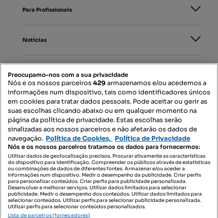
Para Profissionais
Notícias
PORTAIS
Preocupamo-nos com a sua privacidade
Nós e os nossos parceiros
429
armazenamos e/ou acedemos a
informações num dispositivo, tais como identificadores únicos
Mapa do Site
em cookies para tratar dados pessoais. Pode aceitar ou gerir as
suas escolhas clicando abaixo ou em qualquer momento na
página da política de privacidade. Estas escolhas serão
sinalizadas aos nossos parceiros e não afetarão os dados de
Contacte-nos
navegação.
Política de Cookies,
Política de Privacidade
Nós e os nossos parceiros tratamos os dados para fornecermos:
Utilizar dados de geolocalização precisos. Procurar ativamente as características
do dispositivo para identificação. Compreender os públicos através de estatísticas
SIGA-NOS:
ou combinações de dados de diferentes fontes. Armazenar e/ou aceder a
informações num dispositivo. Medir o desempenho da publicidade. Criar perfis
para personalizar conteúdos. Criar perfis para publicidade personalizada.
Desenvolver e melhorar serviços. Utilizar dados limitados para selecionar
publicidade. Medir o desempenho dos conteúdos. Utilizar dados limitados para
selecionar conteúdos. Utilizar perfis para selecionar publicidade personalizada.
DESCARREGAR NA:
Utilizar perfis para selecionar conteúdos personalizados.
Lista de parceiros (fornecedores)