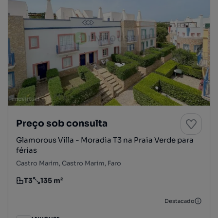
Preço sob consulta
Glamorous Villa - Moradia T3 na Praia Verde para
férias
Castro Marim, Castro Marim, Faro
T3
135 m²
Tipologia
Preço por metro quadrado
Destacado