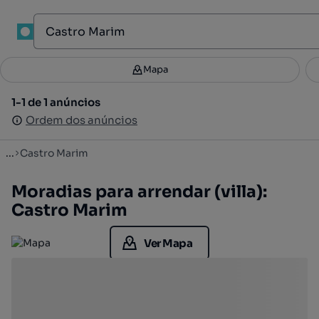
1
Mapa
Mapa
Filtros
Guardar pesquisa
4
1-1 de 1 anúncios
1-1 de 1 anúncios
Ordenar
Ordem dos anúncios
Ordem dos anúncios
...
Castro Marim
Moradias para arrendar (villa):
Castro Marim
Ver Mapa