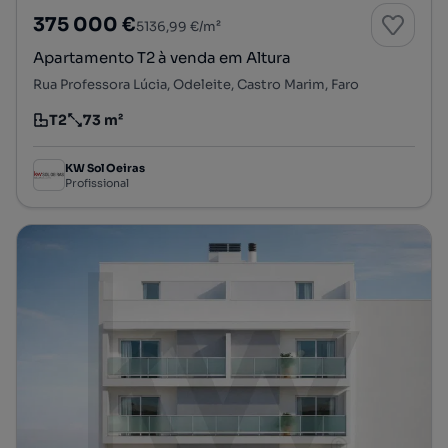
375 000 €
5136,99 €/m²
Apartamento T2 à venda em Altura
Rua Professora Lúcia, Odeleite, Castro Marim, Faro
T2
73 m²
Tipologia
Preço por metro quadrado
KW Sol Oeiras
Profissional