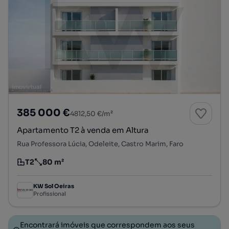
385 000 €
4812,50 €/m²
Apartamento T2 à venda em Altura
Rua Professora Lúcia, Odeleite, Castro Marim, Faro
T2
80 m²
Tipologia
Preço por metro quadrado
KW Sol Oeiras
Profissional
Encontrará imóveis que correspondem aos seus