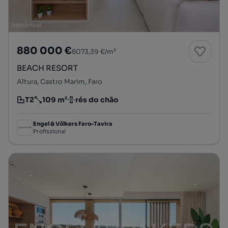
880 000 €
8073,39 €/m²
BEACH RESORT
Altura, Castro Marim, Faro
T2
109 m²
rés do chão
Tipologia
Preço por metro quadrado
Andar
Engel & Völkers Faro-Tavira
Profissional