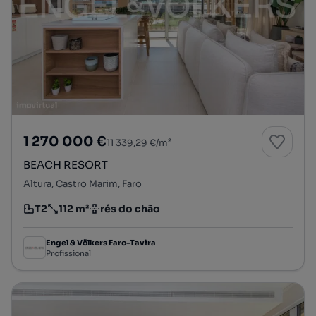
1 270 000 €
11 339,29 €/m²
BEACH RESORT
Altura, Castro Marim, Faro
T2
112 m²
rés do chão
Tipologia
Preço por metro quadrado
Andar
Engel & Völkers Faro-Tavira
Profissional