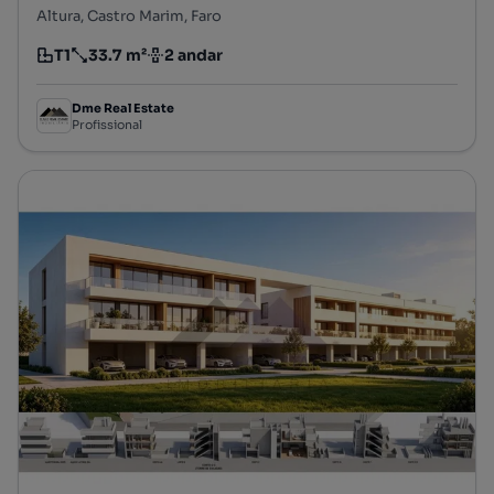
Altura, Castro Marim, Faro
T1
33.7 m²
2 andar
Tipologia
Preço por metro quadrado
Andar
Dme Real Estate
Profissional