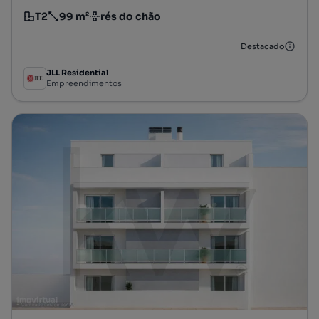
T2
99 m²
rés do chão
Tipologia
Preço por metro quadrado
Andar
Destacado
JLL Residential
Empreendimentos