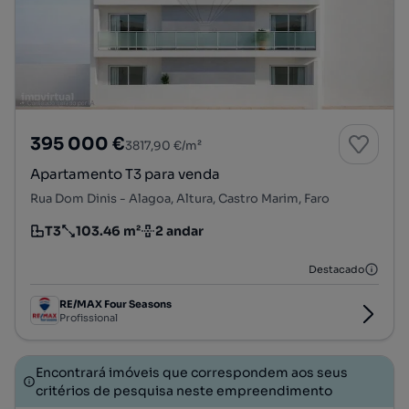
395 000 €
3817,90 €/m²
Apartamento T3 para venda
Rua Dom Dinis - Alagoa, Altura, Castro Marim, Faro
T3
103.46 m²
2 andar
Tipologia
Preço por metro quadrado
Andar
Destacado
RE/MAX Four Seasons
Profissional
Encontrará imóveis que correspondem aos seus
critérios de pesquisa neste empreendimento