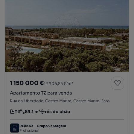
1 150 000 €
12 906,85 €/m²
Apartamento T2 para venda
Rua da Liberdade, Castro Marim, Castro Marim, Faro
T2
89.1 m²
rés do chão
Tipologia
Preço por metro quadrado
Andar
RE/MAX + Grupo Vantagem
Profissional