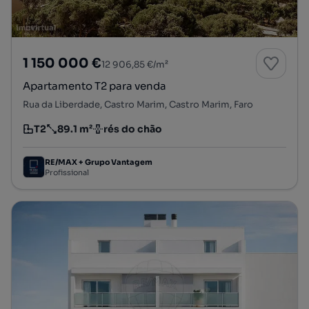
1 150 000 €
12 906,85 €/m²
Apartamento T2 para venda
Rua da Liberdade, Castro Marim, Castro Marim, Faro
T2
89.1 m²
rés do chão
Tipologia
Preço por metro quadrado
Andar
RE/MAX + Grupo Vantagem
Profissional