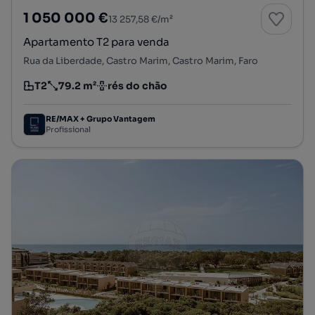
1 050 000 €
13 257,58 €/m²
Apartamento T2 para venda
Rua da Liberdade, Castro Marim, Castro Marim, Faro
T2
79.2 m²
rés do chão
Tipologia
Preço por metro quadrado
Andar
RE/MAX + Grupo Vantagem
Profissional