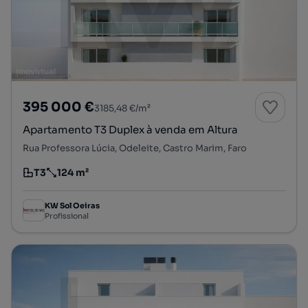
395 000 €
3185,48 €/m²
Apartamento T3 Duplex à venda em Altura
Rua Professora Lúcia, Odeleite, Castro Marim, Faro
T3
124 m²
Tipologia
Preço por metro quadrado
KW Sol Oeiras
Profissional