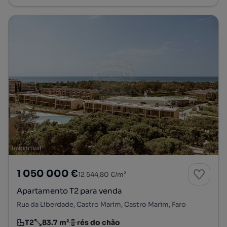
1 050 000 €
12 544,80 €/m²
Apartamento T2 para venda
Rua da Liberdade, Castro Marim, Castro Marim, Faro
T2
83.7 m²
rés do chão
Tipologia
Preço por metro quadrado
Andar