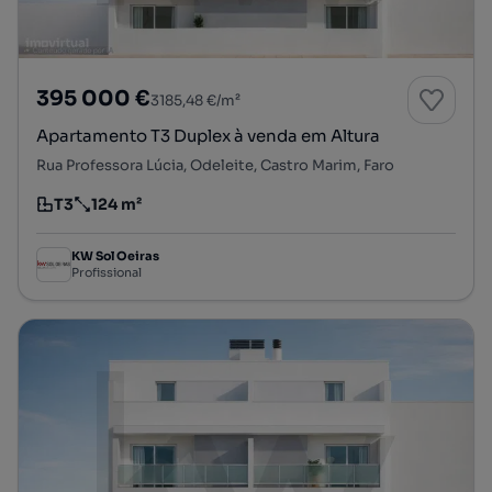
395 000 €
3185,48 €/m²
Apartamento T3 Duplex à venda em Altura
Rua Professora Lúcia, Odeleite, Castro Marim, Faro
T3
124 m²
Tipologia
Preço por metro quadrado
KW Sol Oeiras
Profissional