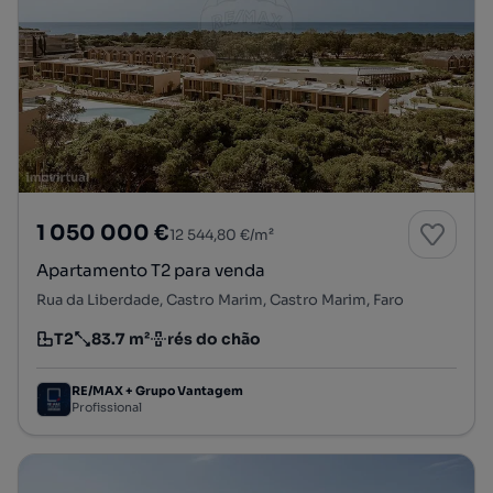
1 050 000 €
12 544,80 €/m²
Apartamento T2 para venda
Rua da Liberdade, Castro Marim, Castro Marim, Faro
T2
83.7 m²
rés do chão
Tipologia
Preço por metro quadrado
Andar
RE/MAX + Grupo Vantagem
Profissional