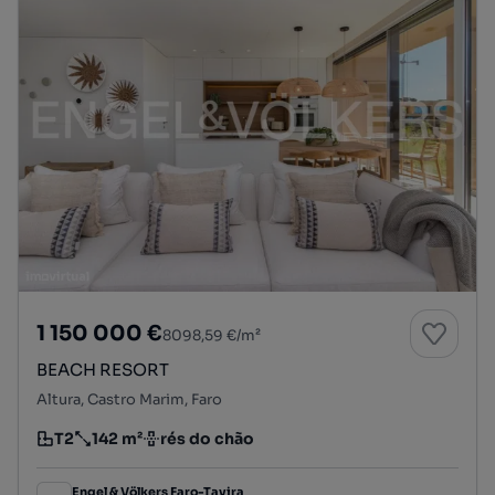
1 150 000 €
8098,59 €/m²
BEACH RESORT
Altura, Castro Marim, Faro
T2
142 m²
rés do chão
Tipologia
Preço por metro quadrado
Andar
Engel & Völkers Faro-Tavira