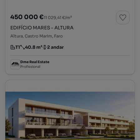
450 000 €
11 029,41 €/m²
EDIFÍCIO MARES - ALTURA
Altura, Castro Marim, Faro
T1
40.8 m²
2 andar
Tipologia
Preço por metro quadrado
Andar
Dme Real Estate
Profissional