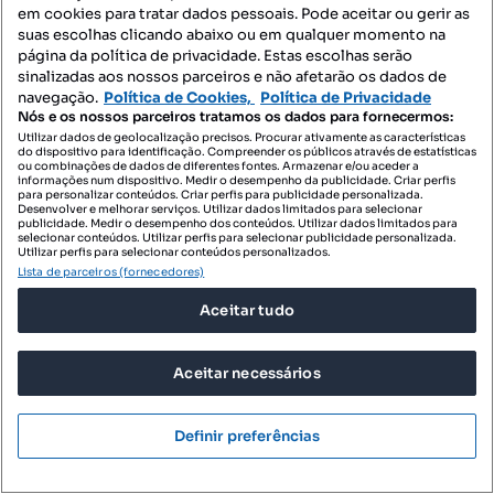
em cookies para tratar dados pessoais. Pode aceitar ou gerir as
suas escolhas clicando abaixo ou em qualquer momento na
página da política de privacidade. Estas escolhas serão
sinalizadas aos nossos parceiros e não afetarão os dados de
navegação.
Política de Cookies,
Política de Privacidade
Nós e os nossos parceiros tratamos os dados para fornecermos:
Utilizar dados de geolocalização precisos. Procurar ativamente as características
do dispositivo para identificação. Compreender os públicos através de estatísticas
ou combinações de dados de diferentes fontes. Armazenar e/ou aceder a
informações num dispositivo. Medir o desempenho da publicidade. Criar perfis
para personalizar conteúdos. Criar perfis para publicidade personalizada.
Desenvolver e melhorar serviços. Utilizar dados limitados para selecionar
publicidade. Medir o desempenho dos conteúdos. Utilizar dados limitados para
selecionar conteúdos. Utilizar perfis para selecionar publicidade personalizada.
Utilizar perfis para selecionar conteúdos personalizados.
Lista de parceiros (fornecedores)
Aceitar tudo
Aceitar necessários
450 000 €
11 029,41 €/m²
EDIFÍCIO MARES - ALTURA
Definir preferências
Altura, Castro Marim, Faro