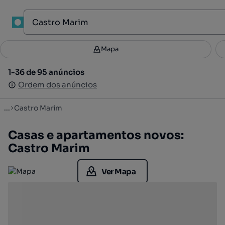
1
Mapa
Mapa
Filtros
Guardar pesquisa
2
1-36 de 95 anúncios
1-36 de 95 anúncios
Ordenar
Ordem dos anúncios
Ordem dos anúncios
...
Castro Marim
Casas e apartamentos novos:
Castro Marim
Ver Mapa