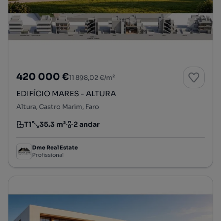
420 000 €
11 898,02 €/m²
EDIFÍCIO MARES - ALTURA
Altura, Castro Marim, Faro
T1
35.3 m²
2 andar
Tipologia
Preço por metro quadrado
Andar
Dme Real Estate
Profissional