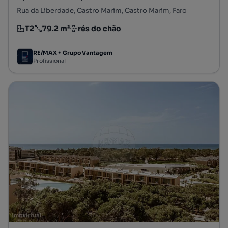
Rua da Liberdade, Castro Marim, Castro Marim, Faro
T2
79.2 m²
rés do chão
Tipologia
Preço por metro quadrado
Andar
RE/MAX + Grupo Vantagem
Profissional