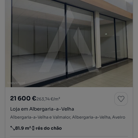
21 600 €
263,74 €/m²
Loja em Albergaria-a-Velha
Albergaria-a-Velha e Valmaior, Albergaria-a-Velha, Aveiro
81.9 m²
rés do chão
Preço por metro quadrado
Andar