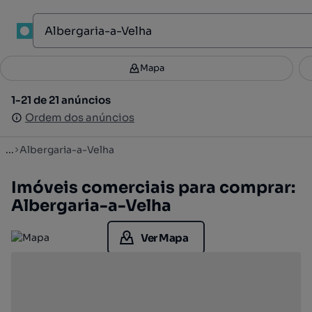
1
Mapa
Mapa
Filtros
Guardar pesquisa
2
1-21 de 21 anúncios
1-21 de 21 anúncios
Ordenar
Ordem dos anúncios
Ordem dos anúncios
...
Albergaria-a-Velha
Imóveis comerciais para comprar:
Albergaria-a-Velha
Ver Mapa