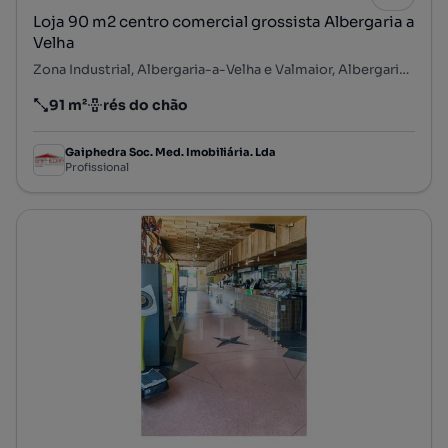
Loja 90 m2 centro comercial grossista Albergaria a
Velha
Zona Industrial, Albergaria-a-Velha e Valmaior, Albergaria-a-Velha, Aveiro
91 m²
rés do chão
Preço por metro quadrado
Andar
Gaiphedra Soc. Med. Imobiliária. Lda
Profissional