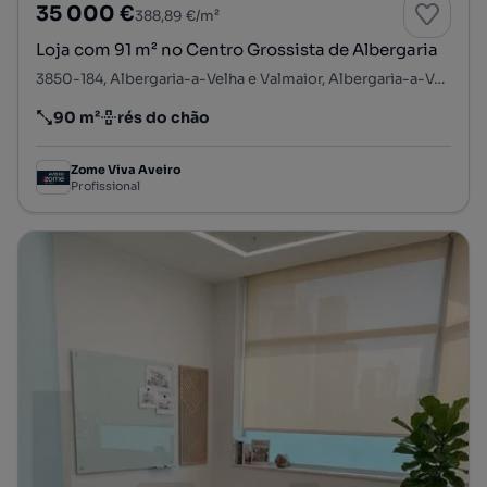
35 000 €
388,89 €/m²
Loja com 91 m² no Centro Grossista de Albergaria
3850-184, Albergaria-a-Velha e Valmaior, Albergaria-a-Velha, Aveiro
90 m²
rés do chão
Preço por metro quadrado
Andar
Zome Viva Aveiro
Profissional