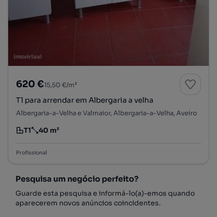
620 €
15,50 €/m²
T1 para arrendar em Albergaria a velha
Albergaria-a-Velha e Valmaior, Albergaria-a-Velha, Aveiro
T1
40 m²
Tipologia
Preço por metro quadrado
Profissional
Pesquisa um negócio perfeito?
Guarde esta pesquisa e informá-lo(a)-emos quando
aparecerem novos anúncios coincidentes.