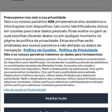
PORTAIS
Preocupamo-nos com a sua privacidade
Nós e os nossos parceiros
429
armazenamos e/ou acedemos a
informações num dispositivo, tais como identificadores únicos
Mapa do Site
em cookies para tratar dados pessoais. Pode aceitar ou gerir as
suas escolhas clicando abaixo ou em qualquer momento na
página da política de privacidade. Estas escolhas serão
sinalizadas aos nossos parceiros e não afetarão os dados de
Contacte-nos
navegação.
Política de Cookies,
Política de Privacidade
Nós e os nossos parceiros tratamos os dados para fornecermos:
Utilizar dados de geolocalização precisos. Procurar ativamente as características
do dispositivo para identificação. Compreender os públicos através de estatísticas
SIGA-NOS:
ou combinações de dados de diferentes fontes. Armazenar e/ou aceder a
informações num dispositivo. Medir o desempenho da publicidade. Criar perfis
para personalizar conteúdos. Criar perfis para publicidade personalizada.
Desenvolver e melhorar serviços. Utilizar dados limitados para selecionar
publicidade. Medir o desempenho dos conteúdos. Utilizar dados limitados para
selecionar conteúdos. Utilizar perfis para selecionar publicidade personalizada.
DESCARREGAR NA:
Utilizar perfis para selecionar conteúdos personalizados.
Lista de parceiros (fornecedores)
Aceitar tudo