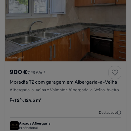
900 €
7,23 €/m²
Moradia T2 com garagem em Albergaria-a-Velha
Albergaria-a-Velha e Valmaior, Albergaria-a-Velha, Aveiro
T2
124.5 m²
Tipologia
Preço por metro quadrado
Destacado
Arcada Albergaria
Profissional