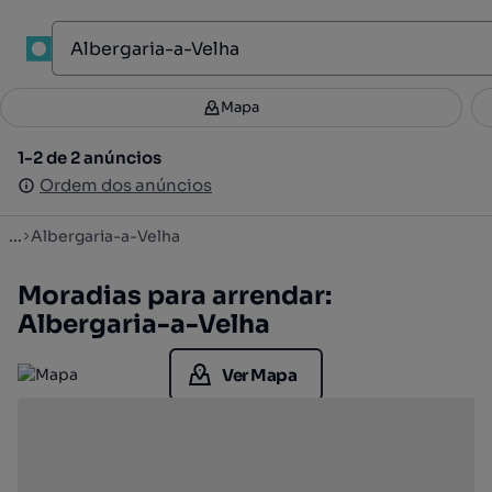
1
Mapa
Mapa
Filtros
Guardar pesquisa
3
1-2 de 2 anúncios
1-2 de 2 anúncios
Ordenar
Ordem dos anúncios
Ordem dos anúncios
...
Albergaria-a-Velha
Moradias para arrendar:
Albergaria-a-Velha
Ver Mapa