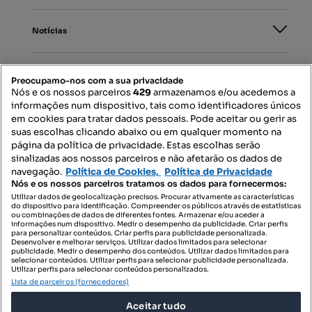
Notícias
PORTAIS
Preocupamo-nos com a sua privacidade
Nós e os nossos parceiros
429
armazenamos e/ou acedemos a
informações num dispositivo, tais como identificadores únicos
Mapa do Site
em cookies para tratar dados pessoais. Pode aceitar ou gerir as
suas escolhas clicando abaixo ou em qualquer momento na
página da política de privacidade. Estas escolhas serão
sinalizadas aos nossos parceiros e não afetarão os dados de
Contacte-nos
navegação.
Política de Cookies,
Política de Privacidade
Nós e os nossos parceiros tratamos os dados para fornecermos:
Utilizar dados de geolocalização precisos. Procurar ativamente as características
do dispositivo para identificação. Compreender os públicos através de estatísticas
SIGA-NOS:
ou combinações de dados de diferentes fontes. Armazenar e/ou aceder a
informações num dispositivo. Medir o desempenho da publicidade. Criar perfis
para personalizar conteúdos. Criar perfis para publicidade personalizada.
Desenvolver e melhorar serviços. Utilizar dados limitados para selecionar
publicidade. Medir o desempenho dos conteúdos. Utilizar dados limitados para
selecionar conteúdos. Utilizar perfis para selecionar publicidade personalizada.
DESCARREGAR NA:
Utilizar perfis para selecionar conteúdos personalizados.
Lista de parceiros (fornecedores)
Aceitar tudo