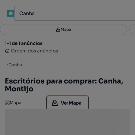
1
Mapa
Mapa
Filtros
Guardar pesquisa
3
1-1 de 1 anúncios
1-1 de 1 anúncios
Ordenar
Ordem dos anúncios
Ordem dos anúncios
...
Canha
Escritórios para comprar: Canha,
Montijo
Ver Mapa