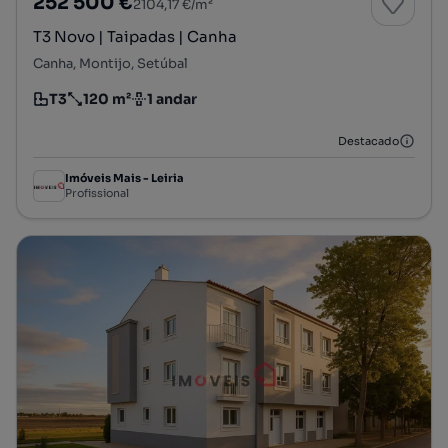
252 500 €
2104,17 €/m²
T3 Novo | Taipadas | Canha
Canha, Montijo, Setúbal
T3
120 m²
1 andar
Tipologia
Preço por metro quadrado
Andar
Destacado
Imóveis Mais - Leiria
Profissional