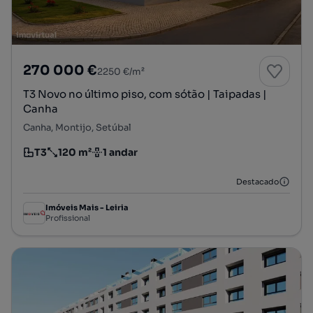
270 000 €
2250 €/m²
T3 Novo no último piso, com sótão | Taipadas |
Canha
Canha, Montijo, Setúbal
T3
120 m²
1 andar
Tipologia
Preço por metro quadrado
Andar
Destacado
Imóveis Mais - Leiria
Profissional