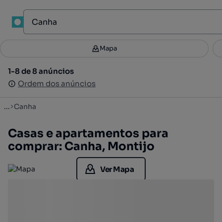
1
Mapa
Mapa
Filtros
Guardar pesquisa
1
1-8 de 8 anúncios
1-8 de 8 anúncios
Ordenar
Ordem dos anúncios
Ordem dos anúncios
...
Canha
Casas e apartamentos para
comprar: Canha, Montijo
Ver Mapa