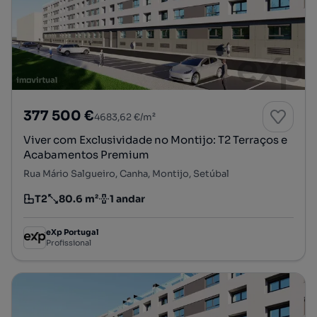
377 500 €
4683,62 €/m²
Viver com Exclusividade no Montijo: T2 Terraços e
Acabamentos Premium
Rua Mário Salgueiro, Canha, Montijo, Setúbal
T2
80.6 m²
1 andar
Tipologia
Preço por metro quadrado
Andar
eXp Portugal
Profissional