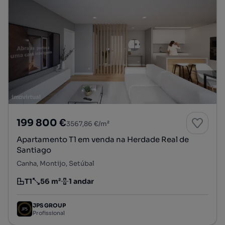
199 800 €
3567,86 €/m²
Apartamento T1 em venda na Herdade Real de
Santiago
Canha, Montijo, Setúbal
T1
56 m²
1 andar
Tipologia
Preço por metro quadrado
Andar
JPS GROUP
Profissional