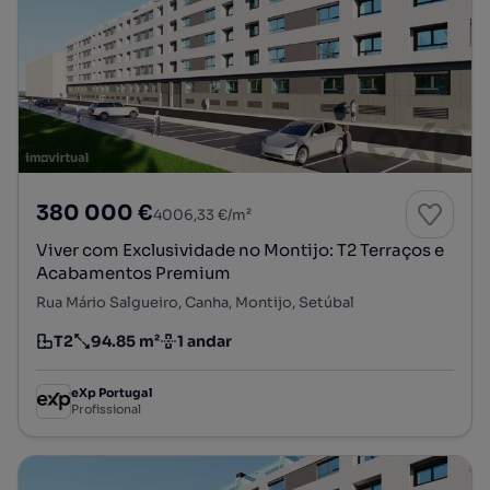
380 000 €
4006,33 €/m²
Viver com Exclusividade no Montijo: T2 Terraços e
Acabamentos Premium
Rua Mário Salgueiro, Canha, Montijo, Setúbal
T2
94.85 m²
1 andar
Tipologia
Preço por metro quadrado
Andar
eXp Portugal
Profissional