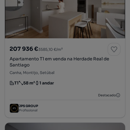
207 936 €
3585,10 €/m²
Apartamento T1 em venda na Herdade Real de
Santiago
Canha, Montijo, Setúbal
T1
58 m²
1 andar
Tipologia
Preço por metro quadrado
Andar
Destacado
JPS GROUP
Profissional