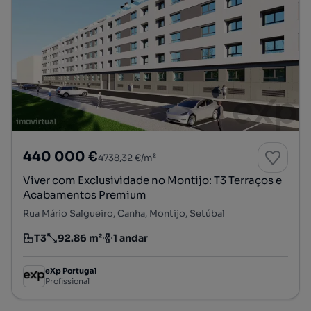
440 000 €
4738,32 €/m²
Viver com Exclusividade no Montijo: T3 Terraços e
Acabamentos Premium
Rua Mário Salgueiro, Canha, Montijo, Setúbal
T3
92.86 m²
1 andar
Tipologia
Preço por metro quadrado
Andar
eXp Portugal
Profissional