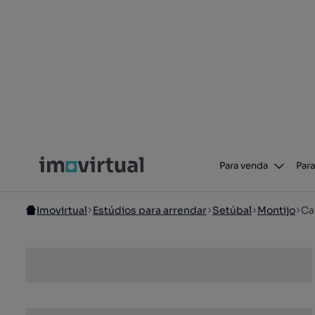
Para venda
Para
Imovirtual
Estúdios para arrendar
Setúbal
Montijo
Ca