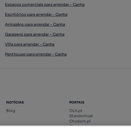
Espaços comerciais para arrendar - Canha
Escritórios para arrendar - Canha
Armazéns para arrendar - Canha
Garagens para arrendar - Canha
Villa para arrendar - Canha
Penthouse para arrendar - Canha
NOTÍCIAS
PORTAIS
Blog
OLX.pt
Standvirtual
Otodom.pl
Storia.ro