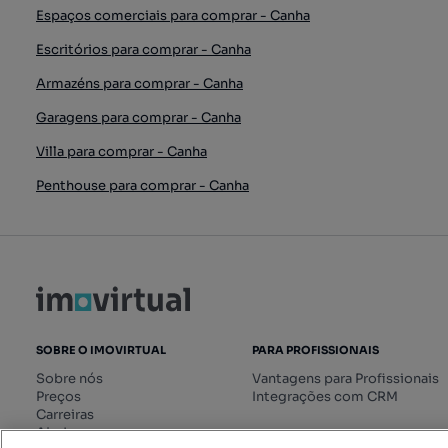
Espaços comerciais para comprar - Canha
Escritórios para comprar - Canha
Armazéns para comprar - Canha
Garagens para comprar - Canha
Villa para comprar - Canha
Penthouse para comprar - Canha
SOBRE O IMOVIRTUAL
PARA PROFISSIONAIS
Sobre nós
Vantagens para Profissionais
Preços
Integrações com CRM
Carreiras
Ajuda