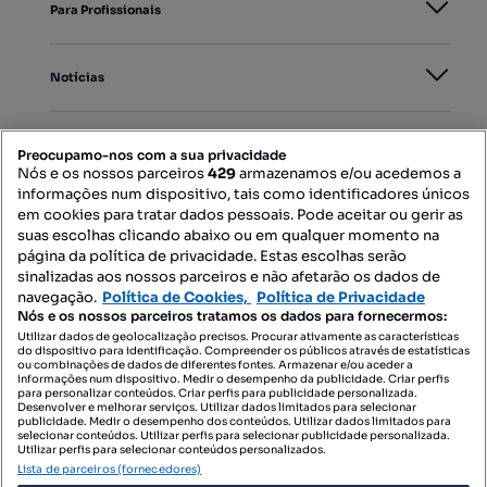
Para Profissionais
Notícias
PORTAIS
Preocupamo-nos com a sua privacidade
Nós e os nossos parceiros
429
armazenamos e/ou acedemos a
informações num dispositivo, tais como identificadores únicos
Mapa do Site
em cookies para tratar dados pessoais. Pode aceitar ou gerir as
suas escolhas clicando abaixo ou em qualquer momento na
página da política de privacidade. Estas escolhas serão
sinalizadas aos nossos parceiros e não afetarão os dados de
Contacte-nos
navegação.
Política de Cookies,
Política de Privacidade
Nós e os nossos parceiros tratamos os dados para fornecermos:
Utilizar dados de geolocalização precisos. Procurar ativamente as características
do dispositivo para identificação. Compreender os públicos através de estatísticas
SIGA-NOS:
ou combinações de dados de diferentes fontes. Armazenar e/ou aceder a
informações num dispositivo. Medir o desempenho da publicidade. Criar perfis
para personalizar conteúdos. Criar perfis para publicidade personalizada.
Desenvolver e melhorar serviços. Utilizar dados limitados para selecionar
publicidade. Medir o desempenho dos conteúdos. Utilizar dados limitados para
selecionar conteúdos. Utilizar perfis para selecionar publicidade personalizada.
DESCARREGAR NA:
Utilizar perfis para selecionar conteúdos personalizados.
Lista de parceiros (fornecedores)