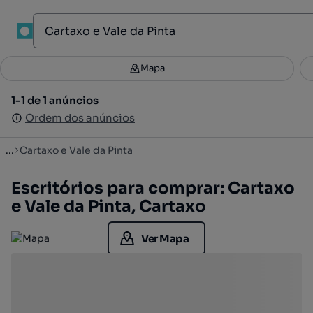
1
Mapa
Mapa
Filtros
Guardar pesquisa
3
1-1 de 1 anúncios
1-1 de 1 anúncios
Ordenar
Ordem dos anúncios
Ordem dos anúncios
...
Cartaxo e Vale da Pinta
Escritórios para comprar: Cartaxo
e Vale da Pinta, Cartaxo
Ver Mapa