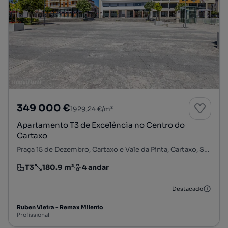
349 000 €
1929,24 €/m²
Apartamento T3 de Excelência no Centro do
Cartaxo
Praça 15 de Dezembro, Cartaxo e Vale da Pinta, Cartaxo, Santarém
T3
180.9 m²
4 andar
Tipologia
Preço por metro quadrado
Andar
Destacado
Ruben Vieira - Remax Milenio
Profissional