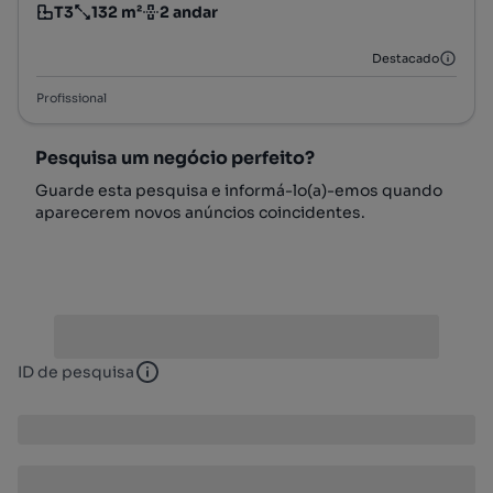
T3
132 m²
2 andar
Tipologia
Preço por metro quadrado
Andar
Destacado
Profissional
Pesquisa um negócio perfeito?
Guarde esta pesquisa e informá-lo(a)-emos quando
aparecerem novos anúncios coincidentes.
ID de pesquisa
ID de pesquisa