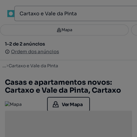
1
Mapa
Mapa
Filtros
Guardar pesquisa
2
1-2 de 2 anúncios
1-2 de 2 anúncios
Ordenar
Ordem dos anúncios
Ordem dos anúncios
...
Cartaxo e Vale da Pinta
Casas e apartamentos novos:
Cartaxo e Vale da Pinta, Cartaxo
Ver Mapa