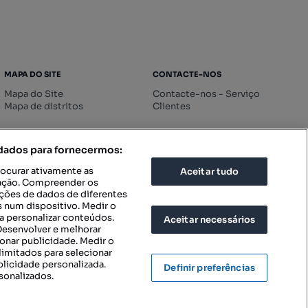
MAPA DO SITE
CONTACTE-NOS
Mapa do Site
Contacte-nos - Serviço
Mapa de distritos
Clientes
 dados para fornecermos:
rocurar ativamente as
Aceitar tudo
icação. Compreender os
ações de dados de diferentes
 num dispositivo. Medir o
a personalizar conteúdos.
Aceitar necessários
 Desenvolver e melhorar
ionar publicidade. Medir o
imitados para selecionar
blicidade personalizada.
Definir preferências
sonalizados.
IGURAÇÕES DE PRIVACIDADE