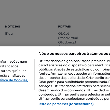
NOTÍCIAS
PORTAIS
Blog
OLX.pt
Standvirtual
Otodom.pl
Storia.ro
Nós e os nossos parceiros tratamos os
Utilizar dados de geolocalização precisos. P
informações num
características do dispositivo para identif
tratar dados
públicos através de estatísticas ou combin
o ou em qualquer
fontes. Armazenar e/ou aceder a informações
erão sinalizadas
desempenho da publicidade. Criar perfis par
DESCARREGAR NA:
lítica de Cookies,
Criar perfis para publicidade personalizada.
serviços. Utilizar dados limitados para selec
desempenho dos conteúdos. Utilizar dados l
conteúdos. Utilizar perfis para selecionar pu
Utilizar perfis para selecionar conteúdos per
gal, S.A.
TERMOS DE UTILIZAÇÃO
POLÍTICA DE PRIVACIDADE
CONF
Lista de parceiros (fornecedores)