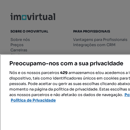
SOBRE O IMOVIRTUAL
PARA PROFISSIONAIS
Sobre nós
Vantagens para Profissionais
Preços
Integrações com CRM
Carreiras
Ajuda
Livro de Reclamações online
Preocupamo-nos com a sua privacidade
Regulamento dos Serviços
Digitais
Nós e os nossos parceiros
429
armazenamos e/ou acedemos a 
dispositivo, tais como identificadores únicos em cookies para 
pessoais. Pode aceitar ou gerir as suas escolhas clicando abaix
momento na página da política de privacidade. Estas escolhas s
SIGA-NOS:
aos nossos parceiros e não afetarão os dados de navegação.
Po
Política de Privacidade
© 2026 Imovirtual.com, OLX Portu