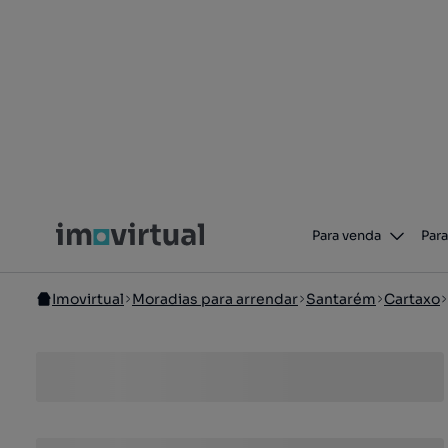
Para venda
Para
Imovirtual
Moradias para arrendar
Santarém
Cartaxo