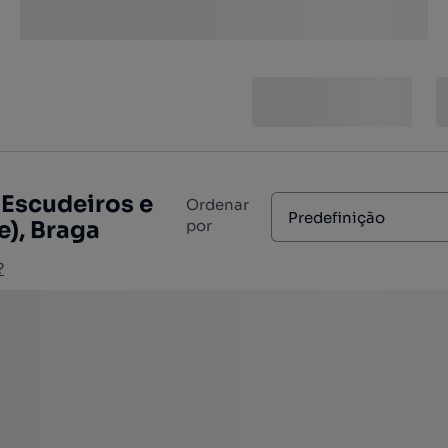
 Escudeiros e
Ordenar
Predefinição
e), Braga
por
?