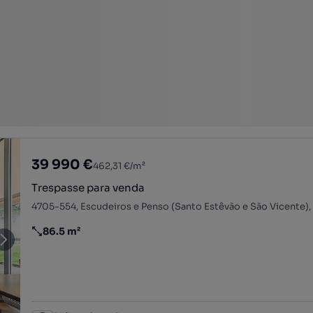
39 990 €
462,31 €/m²
Trespasse para venda
86.5 m²
Preço por metro quadrado