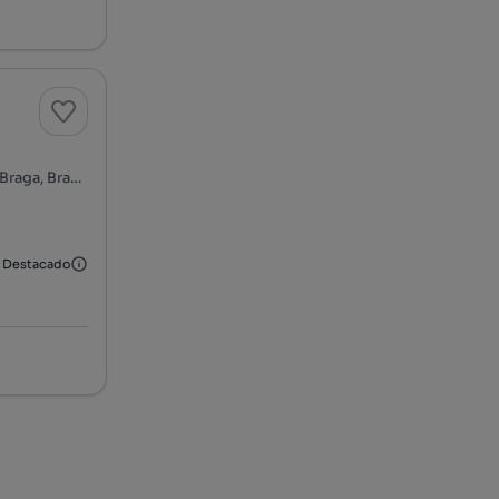
4705-473, Escudeiros e Penso (Santo Estêvão e São Vicente), Braga, Braga
Destacado