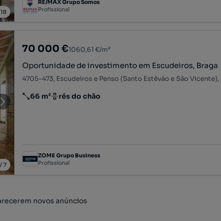
RE/MAX Grupo Somos
Profissional
/
18
70 000 €
1060,61 €/m²
Oportunidade de investimento em Escudeiros, Braga
66 m²
rés do chão
Preço por metro quadrado
Andar
ZOME Grupo Business
Profissional
/
7
arecerem novos anúncios