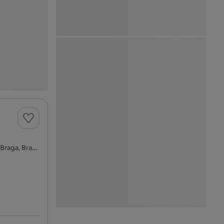
4705-554, Escudeiros e Penso (Santo Estêvão e São Vicente), Braga, Braga