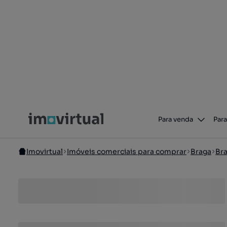
Para venda
Para
Imovirtual
Imóveis comerciais para comprar
Braga
Br