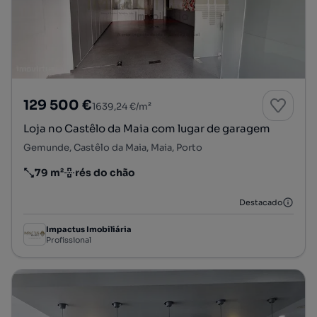
129 500 €
1639,24 €/m²
Loja no Castêlo da Maia com lugar de garagem
Gemunde, Castêlo da Maia, Maia, Porto
79 m²
rés do chão
Preço por metro quadrado
Andar
Destacado
Impactus Imobiliária
Profissional