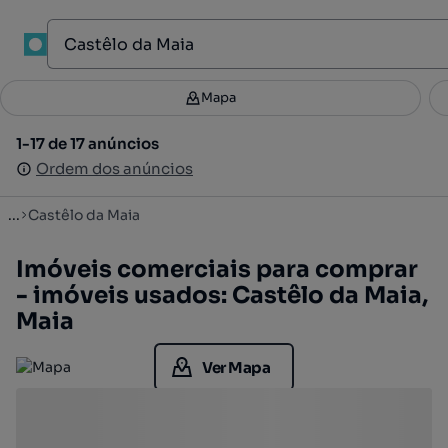
1
Mapa
Mapa
Filtros
Guardar pesquisa
3
1-17 de 17 anúncios
1-17 de 17 anúncios
Ordenar
Ordem dos anúncios
Ordem dos anúncios
...
Castêlo da Maia
Imóveis comerciais para comprar
- imóveis usados: Castêlo da Maia,
Maia
Ver Mapa