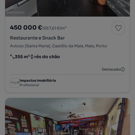
450 000 €
1267,61 €/m²
Restaurante e Snack Bar
Avioso (Santa Maria), Castêlo da Maia, Maia, Porto
355 m²
rés do chão
Preço por metro quadrado
Andar
Destacado
Impactus Imobiliária
Profissional