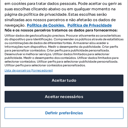
em cookies para tratar dados pessoais. Pode aceitar ou gerir as
Terrenos para comprar - Castêlo da Maia
suas escolhas clicando abaixo ou em qualquer momento na
página da política de privacidade. Estas escolhas serão
Escritórios para comprar - Castêlo da Maia
sinalizadas aos nossos parceiros e não afetarão os dados de
navegação.
Política de Cookies,
Política de Privacidade
Armazéns para comprar - Castêlo da Maia
Nós e os nossos parceiros tratamos os dados para fornecermos:
Utilizar dados de geolocalização precisos. Procurar ativamente as características
Garagens para comprar - Castêlo da Maia
do dispositivo para identificação. Compreender os públicos através de estatísticas
ou combinações de dados de diferentes fontes. Armazenar e/ou aceder a
Villa para comprar - Castêlo da Maia
informações num dispositivo. Medir o desempenho da publicidade. Criar perfis
para personalizar conteúdos. Criar perfis para publicidade personalizada.
Desenvolver e melhorar serviços. Utilizar dados limitados para selecionar
Penthouse para comprar - Castêlo da Maia
publicidade. Medir o desempenho dos conteúdos. Utilizar dados limitados para
selecionar conteúdos. Utilizar perfis para selecionar publicidade personalizada.
Utilizar perfis para selecionar conteúdos personalizados.
Imóveis para arrendar - Castêlo da Maia
Lista de parceiros (fornecedores)
Apartamentos para arrendar - Castêlo da Maia
Aceitar tudo
T0 para arrendar - Castêlo da Maia
Aceitar necessários
Moradias para arrendar - Castêlo da Maia
Quartos para arrendar - Castêlo da Maia
Definir preferências
Terrenos para arrendar - Castêlo da Maia
Espaços comerciais para arrendar - Castêlo da Maia