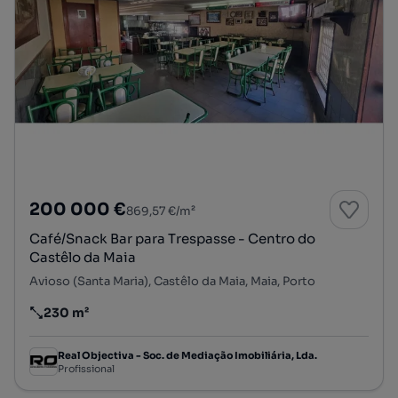
200 000 €
869,57 €/m²
Café/Snack Bar para Trespasse - Centro do
Castêlo da Maia
Avioso (Santa Maria), Castêlo da Maia, Maia, Porto
230 m²
Preço por metro quadrado
Real Objectiva - Soc. de Mediação Imobiliária, Lda.
Profissional